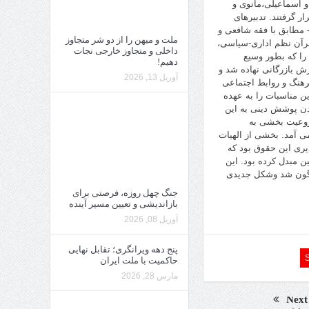
و اسماعیلی،مانوی و
 گرفتند. تدبیرهای
 مطابق با فقه شافعی و
ملت و میهن را از دو شر متجاوز
 برآن نظم اداری-سیاسی،
داخلی و متجاوز خارجی نجات
را که بطور وسیع
دهیم!
رش بازرگانی نهاده شد و
آوریل 13, 2026
رهنگ و روابط اجتماعی
ین مناسبات را به عهده
دن پوشش دینی به این
روعیت بخشی به
 آمد. بخشی از الهیات
ذیری این حقوق بود که
ن مبدل کرده بود. این
گرگون شد وشکل جدیدی
جنگ چهل روزه، فرصتی برای
بازاندیشی و تعیین مسیر آینده
آوریل 08, 2026
پنج دهه ویرانگری؛ تقابل نهایی
حاکمیت با ملت ایران
مارس 28, 2026
Next