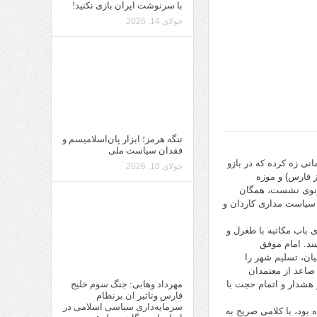
با سرنوشت ایران بازی نکنید!
جولای 14, 2026
تنگه هرمز؛ ابزار پان‌اسلامیسم و
فقدان سیاست ملی
زره پوش، با کمانی زه کرده که در بازو
جولای 10, 2026
وز فارس) و موزه
غزنوی نشست، همگان
که سیاست مداری کاردان و
 باب مکاتبه با طغرل و
ند. امام موفق
یان، تسلیم شهر را
صاعد از معتمدان
 هشدار و اتمام حجت با
مهرداد وهابی: جنگ سوم خلیج
فارس وتاثیر ان برنظام
سرمایه‌داری سیاسی اسلامی در
بود، با کلامی صریح به