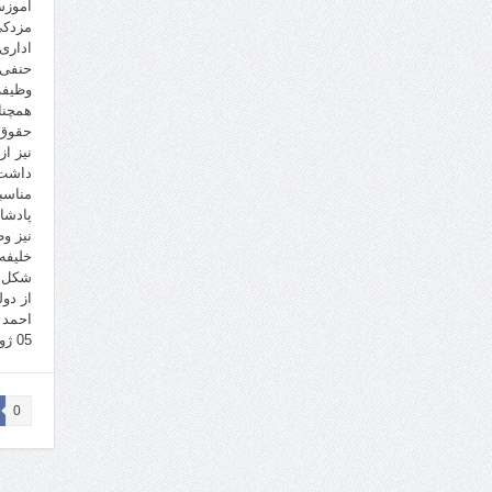
آموزش
مزدکی
اداری
حنفی-
وظیفه
همچنا
حقوق 
نیز ا
داشت.
مناسب
پادشا
نیز و
خلیفه
شکل ا
از دو
احمد ت
05 ژوئن2018 برابر با 15خرداد1397
0