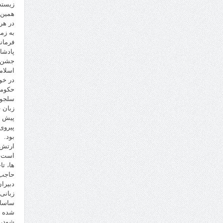
زیسته
همین 
در هر
به زم
فرمان
پادشا
جشن ه
اسلام
در خوا
حکومت
سلجوق
زبان 
پیش ا
پیروی
بود.
ارتش 
است. 
ها، ت
حاجب 
دبیرا
زبانی
ساسان
شده ب
شود، 