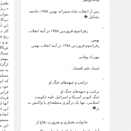
طغرل 
« زند
پس از انقلاب شاه ستیزانه بهمن ۱۳۵۷، فاجعه
نتوان
تشکیل �…
دیدگا
این آ
کار دی
رفراندوم فروردین ۱۳۵۸ در آینه انقلاب
رنج قا
بهمن
نو و 
رفراندوم فروردین ۱۳۵۸ در آینه انقلاب بهمن
مسالم
مهرداد وهابی
بیهقی
ازگزا
استاد علم اقتصاد…
به مت
مسلما
که ای
ترامپ و جبهه‌های جنگ او
خود ر
ترامپ و جبهه‌های جنگ او
قراین
جنگ کنونی آمریکا و اسرائیل علیه حکومت
فرمان
اسلامی، تنها یک درگیری منطقه‌ای یا واکنش به
آنها 
بر�…
این ا
ابعاد
مسعود
خانواده بختیاری و ضرورت دفاع از
این س
و اشر