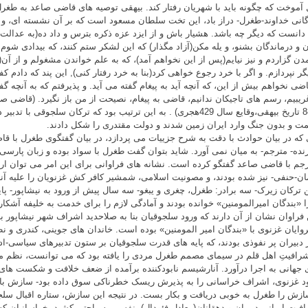
آموخت که چگونه باید با شهریان رفتار کند. بیهقی توصیه های قاضی صاعد به طغرل
گانی خداوند-طغرل- دراز باد، این تخت سلطان مسعود است که بر آن نشسته ای، و
 دانست که دیگر چه باشد. هشیار باش و از ایزد عزه ذکره بترس و داد ده(به عدالت
ن و درماندگان بشنو، و یله مکن(آزاد مگذار) که این لشکر ستم کنند، که بیدادی شوم 
مدن گزاردم و نیز نیایم(پس از این نخواهم آمد)، که به علم خواندن مشغولم و از آن(ب
گر نپردازم. و اگر با خرد رجوع خواهی کرد(بنا به خرد رفتار کنی), این پند که دادم
ضی نخواهم بیش از این، که آنچه آید به پیغام گفته می آید. و پذیرفتم که به آنچه گفت
غریبیم، رسم های تاجیکان ندانیم، قاضی به پیغام، نصیحت از من باز نگیرد. (قاضی ص
ص885 تاریخ بیهقی،وقایع سال 429هجری) . به این ترتیب بود که ترکان سلجوقی با
ت و بدون جنگ وارد ایران زمین شدند و دولت مقتدری را شکل دادند.
 که در بیان حوادث با دقت به شرح جزییات می پردازد، در بیان گفتگوی طغرل با 
رنده- مترجم- به میان نمی آورد. شاید بتوان گفت طغرل با سواد بوده و زبان پارسی 
رجم با قاضی صاعد گفتگو کرده است. نشانه های فراوانی برای این امر می توان ارای
ن-حنفی- نیز شده بودند، و مصونیت اسلامی، شمشیر کافر کش غزنویان را علیه آنها 
ن ترکان زیرک- سه برادر: طغرل، چغری و یبغو- سه سال پیش از ورود به نیشاپور- پا
ا «بندگان امیرالمومنین» خوانده بودند و آمادگی لازم را برای خدمت به خلیفه آشکار 
 فراوان نشان از آن دارند که ورود سلجوقیان بنا به صلاحدید اشراف شهر نیشاپور 
روایان غزنوی با «بندگان امیر المومنین» بوده است. خاندان های جوینی، کندری و ن
از دبیران پر نفوذی بودند، که پایه های قدرت سلجوقیان بر ستون تدبیرهای سیاسی-ادا
شرافیتِ اهل قلم در سیمای مصمم طغرل مردی را یافته بود که می توانست، نظم مور
ی جهانی به اجرا درآورد. آنارشیسم نابودکننده برآمده از ضعف خلافت و شکست های 
 غزنوی، اشراف خراسانی را به پذیرش ریسک خطرناکی سوق داده بود- سازش با ت
ازش را طغرل به خوبی دریافت و بکار بست. در نتیجه این سازش، ستاره اقبال س
افیت ایرانی-دبیران و دهقانان(معادل فئودال)- نفسی به راحتی کشید. خراسانیان که