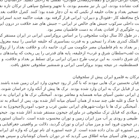
افت نشانده بودند، این بار نیز مصمم بودند، با تجهیز وتسلیح سپاهی از ترکان تاز
 تسخیر بغداد و نجات خلیفه از نکبتی که به آن دچار شده بود؛ کنند. کنترل خلافت بغد
ناح محافظه کار –فئودال و دبیران- ایرانی قرار گرفته بود. هیئت حاکمه جدید استراتژ
 داخلی سرکوب جنبش های خالص تر ایرانی – جنبش های ضد خلافت در درون ایر
، جلوگیری از افتادن بغداد به دست فاطمیان مصر بود.
طغرل در طول 20 سال دولت سلجوقی را بر اساس بروکراسی ایرانی در ایران مستق
الملک کندری بغداد را تسخیر، و به قدرت بساسیری که خلیفه عباسی را نیمه معزول
و بر بغداد به نام فاطمیان مصر حکومت می کرد، خاتمه داد، و خلافت بغداد را از زو
فت لقب«سلطان شرق و غرب» ازخلیفه، پایه های قدرتی را پی ریخت که پیامدهای ب
ای شرق داشت. به این ترتیب طرح دبیران ایرانی برای تسلط بر بغداد و خلافت، و 
سطنطنیه، در نتیجه پیوند بروکراسی ایرانی و شمشیر سلجوقی تحقق یافت.
ترکان به قلمرو ایران پیش از سلجوقیان
یان نخستین ترک هایی نبودند که با گذر از رود جیحون وارد ایران زمین شده باشند
ی از قبایل ترک به ایران وارد شده بودند. ترک ها پیش از آنکه وارد خراسان شوند، ب
 ایرانی نشین آسیای میانه همسایه و معاشر بودند. آمیختگی ترک ها و ایرانیان به ت
 با جنگ و غلبه طی چند سده از همان آسیای میانه آغاز شده بود، پس از اسلام به ت
 آمیختگی ترک ها با دولت-شهرهای ایرانی نشینِ غرب و جنوب آمودریا(جیحون) به ت
یلادی که قبایل ترک سلجوقی در ماورای جیحون مستقر شدند آغاز شده بود. جیحون 
طبیعی و رودی پر آب مرز ایران زمین و توران محسوب شده است. داستان استوره 
در جیحون فرود آمد و مرز میان ایران و توران گردید، دلالت بر واقعیتی جغرافیایی و
 استوره ای بدان داده شده است. از جنبه استوره ای نام توران که واژه ای ایران
 زمین های آسیای میانه اطلاق می گردید که در دوران باستان کوشانیان و سپس هپتال