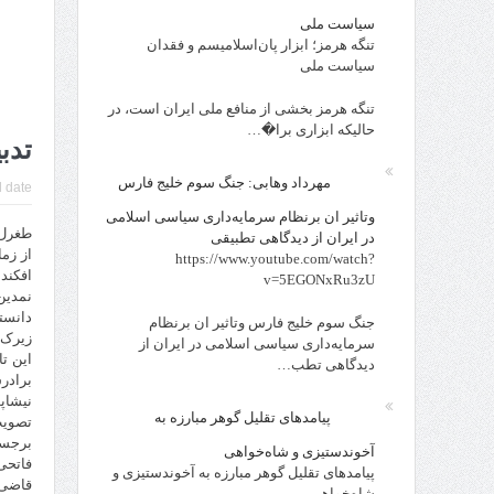
سیاست ملی
تنگه هرمز؛ ابزار پان‌اسلامیسم و فقدان
سیاست ملی
تنگه هرمز بخشی از منافع ملی ایران است، در
حالیکه ابزاری برا�…
تدب
مهرداد وهابی: جنگ سوم خلیج فارس
 date:
وتاثیر ان برنظام سرمایه‌داری سیاسی اسلامی
طغرل 
در ایران از دیدگاهی تطبیقی
https://www.youtube.com/watch?
افکنده
v=5EGONxRu3zU
نمدین
دانست
جنگ سوم خلیج فارس وتاثیر ان برنظام
زیرک 
سرمایه‌داری سیاسی اسلامی در ایران از
این ت
دیدگاهی تطب…
برادر
نیشاپ
پیامدهای تقلیل گوهر مبارزه به
تصویب
برجست
آخوندستیزی و شاه‌خواهی
فاتحی
پیامدهای تقلیل گوهر مبارزه به آخوندستیزی و
قاضی 
شاه‌خواهی