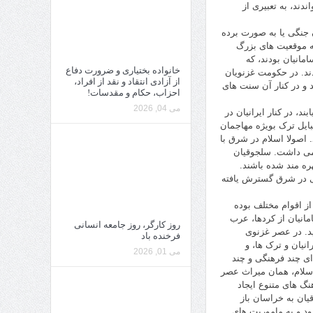
دند، به تعبیری از
ن جنگی یا به صورت برده
 به موقعیت های بزرگ
انیان بودند، که
خانواده بختیاری و ضرورت دفاع
ند. در حکومت غزنویان
از آزادی انتقاد و نقد از افراد،
 و در کنار آن سنت های
احزاب، حکام و مقدسات!
می 04, 2026
د، در کنار ایرانیان در
ایل ترک بویژه مهاجمان
 اصولا اسلام در شرق با
امی داشت. سلجوقیان
ره مند شده باشند.
سی در شرق گسترش یافته
ز اقوام مختلف بوده
انیان از کردها، عرب
روز کارگر، روز جامعه انسانی
ید. در عصر غزنوی
فرخنده باد
نیان و ترک ها، و
می 01, 2026
ای چند فرهنگی و چند
اسلام، همان میراث عصر
نگ های متنوع ایجاد
یان به خراسان باز
ود و به ماموریت های