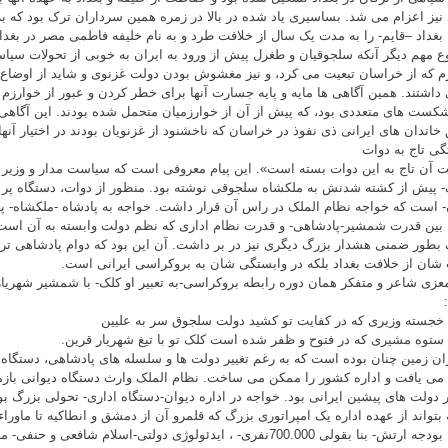
نیز اعزام می شد. بساسیری یاد شده در بالا در زمره همین سرداران ترک بود که 
 بغداد –قایم- را به مدت یک سال از خلافت طرد و به نام خلیفه فاطمی مصر در بغدا
 مهم دیگر آنکه سلجوقیان و طغرل پیش از ورود به ایران به خوبی از تحولات س
م که از خراسان تبعیت می کرد، و نیز مغشوش بودن دولت غزنوی و شاید از اوضاع 
 داشتند. همین آگاهی ها مایه و پایه جسارت آنها برای خطر کردن و عبور از خوارزم
کست های متعددی بود، که پیش از آن از خوارزمیان متحمل شده بودند. این آگاهی ها
خاندان های ایرانی ذی نفوذ در خراسان که ناخشنود از غزنویان بودند در اختیار آنه
گی تاج به دوات
ت آن تاج به این دوات بسته است». این پیام معروفی است که سیاست مدار و وزیر
- پیش از کشته شدنش به ملکشاه سلجوقی نوشته بود. منظور از دوات، دستگاه پر
- است که خواجه نظام الملک در راس آن قرار داشت. خواجه به پادشاه -ملکشاه- پن
، بین قدرت شمشیر-پادشاهی- و قدرت نظام اداری که نظم دولت وابسته به آن است پ
 بطور ضمنی هشدار بزرگ دیگری نیز در بر داشت. آن این بود که دوام پادشاهی تر
 شان از خلافت بغداد بلکه در وابستگی شان به بروکراسی ایرانی است.
معزی شاعر و متفکر همان دوره رابطه بروکراسی-به تعبیر او کلک- با شمشیر شهریار
 خجسته وزیری که در کفایت تو کشید دولت سلجوق سر به علیین
 ستوه مشیری که در فتوح و ظفر شده است کلک تو با تیغ شهریار قرین.
ران زمین چنان بوده است که به رغم تغییر دولت ها و سلسله های پادشاهی، دستگاه
 می یافت و اداره کشور را ممکن می ساخت. نظام الملک وارث دستگاه دیوانی بازم
ر دولت های پیشین ایرانی بود. خواجه در اداره دیوان-دستگاه اداری- تحولی بزرگ بوج
بتواند از عهده اداره یک امپراتوری بزرگ که قلمرو آن از دمشق و انطاکیه تا ماوراء
برآید. بودجه ارتش- بنا بقولی 700.000نفری- ، ایدئولوژی دولتی-اسلام شافع