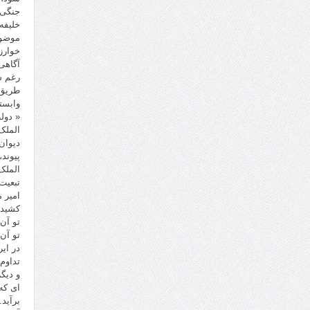
جنگی 
خلیفه
موضوع
خوارز
آگاهی
رغم ش
طریق 
وابست
« دول
الملک
دیوان
پیوند
الملک
تبعیت
امیر 
کشید:
تو آن
تو آن
در ای
تداوم
و دیگ
ای که 