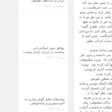
ایران از دیدگاهی تطبیقی
 را چنین نقل می کند:
جولای 10, 2026
 در غیب چیزهاست، و
 رفتار کن)، و سخن ستم
باشد. و من حق تو را به
ه غیر از علم) به هیچ
 کفایت باشد. طغرل گفت:
ی رفتار کنم. ما مردمانِ
اعد)گفت: چنین کنم.»(
 تدبیر دبیران ایرانی بطور
توافق بدون اسلام‌زدایی
قاضی ساعد سخنی
سیاست در ایران، پایدار نیست!
می دانسته و بدون نیاز
ژوئن 19, 2026
ه داد. بویژه سلجوقیان
کند کرده بود . بویژه
یتخت اداری غزنویان-
کرده بودند.
به منظور تعویض
ظام الملک توسی و مانند
ری آنان استوار گردید.
د نظر آنها را در
پی در پی و پر هزینه
پیامدهای تقلیل گوهر مبارزه به
رکان سلجوقی. پیام
آخوندستیزی و شاه‌خواهی
لجوقیان درخشیدن گرفت،
می 30, 2026
 پیش از آن عباسیان را