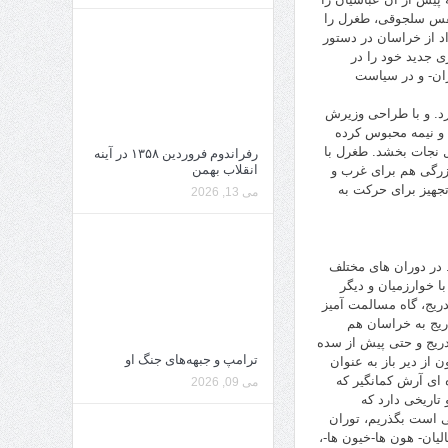
ه نفس سلجوقی، طغرل را
اد از خراسان در دستور
ی جدید خود را در
ان- و در سیاست
ر کرد. و با طراحی وزیرش
 و نیمه محبوس کرده
ال نجات بخشد. طغرل با
رفراندوم فروردین ۱۳۵۸ در آینه
انقلاب بهمن
زرگی هم برای غرب و
تجهیز برای حرکت به
می 13, 2026
. در دوران های مختلف
ا خوارزمیان و دیگر
دریج، گاه مسالمت آمیز
دریج به خراسان هم
دریج و حتی پیش از سده
ترامپ و جبهه‌های جنگ او
از دیر باز به عنوان
ای آرش کمانگیر که
می 09, 2026
 تاریخی دارد که
ی است بگذریم، توران
یان- هون ها-خیون ها-،