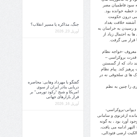
به سود فاطمیان مصر
د خطبه خوانده بود.
یاسی درون حکومت
آشفته خلافت بغداد
جنگ، مذاکره یا مسیر انقلاب؟
 و رسیدن به خراسان به
آوریل 23, 2026
 به احتمال زیاد از
ا قرار می گرفت.
 معروف -خواجه نظام
 قدرت بروکراسی –
د داد، که از گسستن
رهیز کند. پیام نظام
ک ها ی سلجوقی نه در
گفتگو با مهرداد وهابی: محاصره
ی را چنین به نظم
دریایی بنادر ایران از سوی
امریکا و شبح “رکود تورمی” بر
فراز بازارهای جهانی
آوریل 16, 2026
 دیوانی-بروکراسی-
انده ازغزنوی و سامانی
ود آورد بود ، به گونه
 النهر ادامه می یافت،
ی و حنفی- مالکیت ارضی فئودالی،