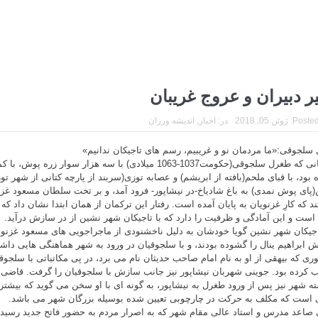
یر دبیران و عروج غریبان
Posted
ژوئن 05, 2018
در:
اخبار
,
اندیشه ورزان
سلجوقی:«ما مردمان نو و غریبیم، رسم های تاجیکان ندانیم»
از زمانی که طغرل سلجوقی(حکومت1037-1063 میلادی) با سه هزار سوار 
 بود، با قبای ملحم(بافته از ابریشم) و عصابه توزی(سربند از پارچه کتانی از شهر ت
(پای پوش نمدی) به باغ شادیاخ-در نیشاپور- فرود آمد، و بر تخت سلطان مسعود 
ند که کارِ غزنویان به پایان آمده است. رفتار این ترکمان از همان ابتدا نشان داد 
است و این آمادگی و ظرفیت را دارد که با تاجیکان شهر نشین از در سازش درآید.
اجیکان شهر نشین گویا خودشان به دلیل ناخشنودی از ماجراجویی های مسعود غزنوی
ش ابراهیم ینال را گشوده بودند، و با سلجوقیان در ورود به شهر هماهنگی هایی داشت
وری که بیهقی از او به نام امام صاحب حدیثان نام می برد، در پی مکاتباتی با سلجوق
 کرده بود. جوینی شهربان نیشاپور نیز جانب سازش با سلجوقیان را گرفت. قاضی 
ه شهر نیز پس از ورود طغرل به نیشاپور، به گونه ای با او سخن می گوید که بیشتر
 است که مکلف به حرکت در چارچوبی تعیین شده بوسیله بزرگان شهر می باشد.
صاعد مدرس و استاد عالی مقام شهر که به اصرار مردم به حضور فاتح جدید رسیده 