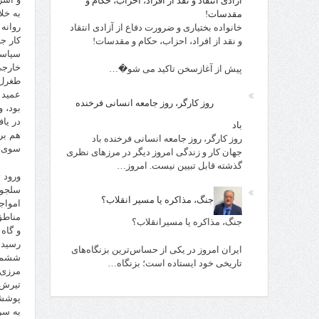
آزادی انتقاد و نقد از افراد، احزاب، حکام و
به خل
مقدسات!
روانه
خانواده بختیاری و ضرورت دفاع از آزادی انتقاد
کار ج
و نقد از افراد، احزاب، حکام و مقدسات!
سیاست
خارجی
پیش از آغازسخن تاکید می شو�…
عمید 
روز کارگر، روز جامعه انسانی فرخنده
بود، 
در یا
باد
هم بر
روز کارگر، روز جامعه انسانی فرخنده باد
سوی ق
جهان کار و زندگی امروز دیگر در مرزهای نظری
گذشته قابل تبیین نیست. امروز…
ورود 
سلجوق
جنگ، مذاکره یا مسیر انقلاب؟
امواج
مناطق
جنگ، مذاکره یا مسیرانقلاب؟
و گاه
رسید.
ایران امروز در یکی از حساس‌ترین بزنگاه‌های
ششم م
تاریخی خود ایستاده است؛ بزنگاه…
مرزی 
تیرش 
پوششی
به سر