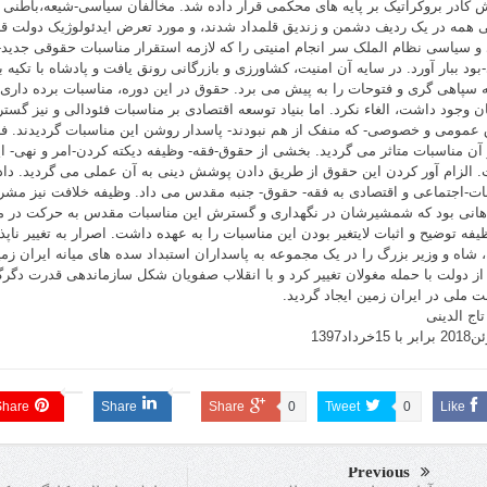
 کادر بروکراتیک بر پایه های محکمی قرار داده شد. مخالفان سیاسی-شیعه،باطنی 
 همه در یک ردیف دشمن و زندیق قلمداد شدند، و مورد تعرض ایدئولوژیک دولت قرار
 و سیاسی نظام الملک سر انجام امنیتی را که لازمه استقرار مناسبات حقوقی جدید-
بود ببار آورد. در سایه آن امنیت، کشاورزی و بازرگانی رونق یافت و پادشاه با تکیه
 سپاهی گری و فتوحات را به پیش می برد. حقوق در این دوره، مناسبات برده داری 
ن وجود داشت، الغاء نکرد. اما بنیاد توسعه اقتصادی بر مناسبات فئودالی و نیز گست
عمومی و خصوصی- که منفک از هم نبودند- پاسدار روشن این مناسبات گردیدند. ف
ز آن مناسبات متاثر می گردید. بخشی از حقوق-فقه- وظیفه دیکته کردن-امر و نهی- ا
 الزام آور کردن این حقوق از طریق دادن پوشش دینی به آن عملی می گردید. دا
ات-اجتماعی و اقتصادی به فقه- حقوق- جنبه مقدس می داد. وظیفه خلافت نیز مش
هانی بود که شمشیرشان در نگهداری و گسترش این مناسبات مقدس به حرکت در می
ظیفه توضیح و اثبات لایتغیر بودن این مناسبات را به عهده داشت. اصرار به تغییر ناپ
، شاه و وزیر بزرگ را در یک مجموعه به پاسداران استبداد سده های میانه ایران زمی
ز دولت با حمله مغولان تغییر کرد و با انقلاب صفویان شکل سازماندهی قدرت د
لت ملی در ایران زمین ایجاد گردید.
اج الدینی
Share
Share
Share
0
Tweet
0
Like
Previous