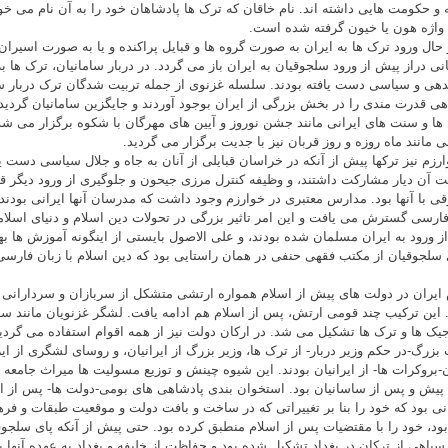
 و حکومت هایی داشته اند. نام خاقان که ترک ها پادشاهان خود را به آن نام می خوان
واژه هون یا خیون گرفته شده است.
 حال ورود ترک ها به ایران به صورت گروه ها و قبایل پراکنده و یا به صورت اسیرا
انی دراز پیش از ورود سلجوقیان به ایران باز می گردد. در دربار سامانیان، ترک ها
دهی و سیاسی دست یافته بودند. سلسله غزنوی از جمله تربیت شدگان ترک دربار سام
هی قدرت مندی را در بخش بزرگی از ایران بوجود آوردند و جایگزین سامانیان گردید
ا و سنت های ایرانی مانند جشن نوروز و آیین های مهرگان با شکوه برگزار می شد
ی مانند ماه روزه و روز قربان نیز با جدیت برگزار می گردید.
رزم نیز ترکها پیش از آنکه در خراسان قبایلی از آنان به جاه و جلال سیاسی دست یابن
 آن دیار مشارکت داشتند، و وظیفه کنترل مرزی جیحون و جلوگیری از ورود دیگر قب
ی با آنها بود. مدارس معتبری در خوارزم وجود داشت که مدرسان آنها ایرانی بودند.
فارسی گسترش می یافت و این امر تاثیر بزرگی در تحولات دین اسلام و دنیای اسل
ز ورود به ایران مسلمان شده بودند، و علی الاصول بایستی از اینگونه آموزش ها به
 سلجوقیان از مکتب فقهی حنفی در همان راستایی بود که دین اسلام با زبان فار
ایران در دولت های پیش از اسلام همواره ارتشی متشکل از سربازان و سردارانی ا
این ترکیب چند قومی ارتش، پس از اسلام هم ادامه یافت. لشگر غزنویان مانند سام
اجیک ها و ترک ها تشکیل می شد. در ارکان دولت نیز از همه اقوام استفاده می گرد
بزرگ-در حکم وزیر دربار- از ترک ها، وزیر بزرگ از ایرانیان، و روسای لشگری از ایرا
ن-بروکرات ها- از ایرانیان بودند. این شیوه چینش و توزیع مسولیت ها میراث جامعه 
 پیش و پس از ساسانیان بود. استخوان بندی پادشاهی های بومی-دولت ها- پس از 
ی بود که خود را بنا بر تغییراتی که در ساخت و بافت دولت و موقعیت طبقات و فره
ود، خود را با مقتضیات پس از اسلام منطبق کرده بود. حتی پیش از آنکه پای سلجوق
سپاهی از ترکان در بغداد تشکیل شده بود و حفاظت از خلیفه و بغداد به عهده آنها ب