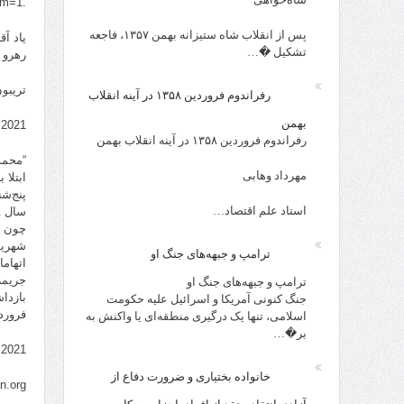
.http://gozareshbekhakeiran.blogspot.com/?m=1
پس از انقلاب شاه ستیزانه بهمن ۱۳۵۷، فاجعه
یاد آ
تشکیل �…
رهرو ب
تریبو
رفراندوم فروردین ۱۳۵۸ در آینه انقلاب
بهمن
.2021
رفراندوم فروردین ۱۳۵۸ در آینه انقلاب بهمن
“محمد
مهرداد وهابی
ابتلا
استاد علم اقتصاد…
چون «
ترامپ و جبهه‌های جنگ او
اتهام
ترامپ و جبهه‌های جنگ او
بازدا
جنگ کنونی آمریکا و اسرائیل علیه حکومت
فروردین ۱۳۹۵ از ایران خارج شود و در ترکیه تقاضای 
اسلامی، تنها یک درگیری منطقه‌ای یا واکنش به
بر�…
.2021
خانواده بختیاری و ضرورت دفاع از
n.org