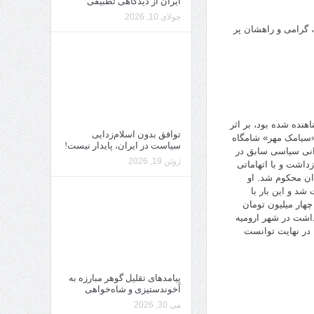
ایران از دیدگاهی تطبیقی
جولای 10, 2026
، گرامی و راهشان پر
هنده شده بود، بر اثر
توافق بدون اسلام‌زدایی
«سیامک مهر» شامگاه
سیاست در ایران، پایدار نیست!
ی درگذشته است. این زندانی سیاسی سابق در
ژوئن 19, 2026
ازداشت و با اتهاماتی
ان محکوم شد. او
۳۸ روز بعد دوباره بازداشت شد و این بار با
چهار میلیون تومان
خروج از ایران را داشت در شهر ارومیه
 در نهایت توانست
پیامدهای تقلیل گوهر مبارزه به
آخوندستیزی و شاه‌خواهی
می 30, 2026