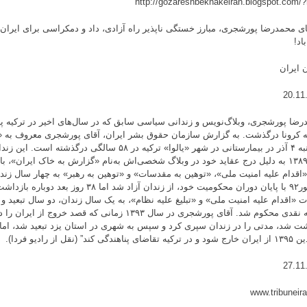
قای محمدرضا پورشجری، مبارز خستگی ناپذیر راه آزادی، داد و دمکراسی برای ایران
اد!
ن ایران
20.11
رضا پورشجری، وبلاگ‌نویس و زندانی سیاسی سابق که در سال‌های اخیر در ترکیه پنا
 به کرونا درگذشت. به گزارش سازمان حقوق بشر ایران، آقای پورشجری معروف به 
پنج‌شنبه ۴ آذر در بیمارستانی در شهر «یالوا» ترکیه در ۵۸ سالگ
سال ۱۳۸۹ به دلیل درج عقاید خود در وبلاگ شخصی‌اش به‌نام «گزارش به خاک ایران»، ب
اقدام علیه امنیت ملی»، «توهین به مقدسات» و «توهین به رهبر» به چهار سال زند
شهریور۹۲ با پایان دوران محکومیت خود، از زندان آزاد شد اما 
ات «اقدام علیه امنیت ملی» و «تبلیغ علیه نظام»، به یک سال زندان، دو سال تبعید و 
جریمه نقدی محکوم شد. آقای پورشجری در سال ۱۳۹۳ زمانی که قصد 
شت شد، مدتی را در زندان سپری کرد و سپس به شهری در استان یزد تبعید شد، اما
پناهندگی کند” (نقل از رادیو فردا).
27.11
www.tribuneira