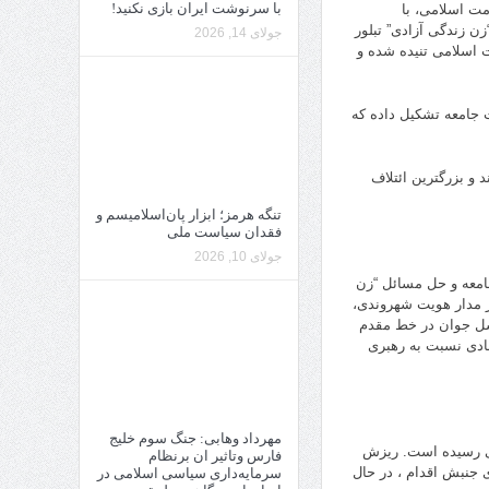
با سرنوشت ایران بازی نکنید!
مت اسلامی، با
ن زندگی آزادی” تبلور
جولای 14, 2026
 اسلامی تنیده شده و
 جامعه تشکیل داده که
 و بزرگترین ائتلاف
تنگه هرمز؛ ابزار پان‌اسلامیسم و
فقدان سیاست ملی
جولای 10, 2026
دن گره گاه تاریخی جامعه و حل مسائل “زن
ن حکومت اسلامی، 4- خودمدیریتی شهروندی، 5- حرکت بر مدار هویت شهروندی،
بارگرائی و انواع پوپولیسم چپ و راست، 7- حضور نسل جوان در خط مقدم
ه حاکمیت و بی اعتمادی نسبت به رهبری
مهرداد وهابی: جنگ سوم خلیج
نی رسیده است. ریزش
فارس وتاثیر ان برنظام
 جنبش اقدام ، در حال
سرمایه‌داری سیاسی اسلامی در