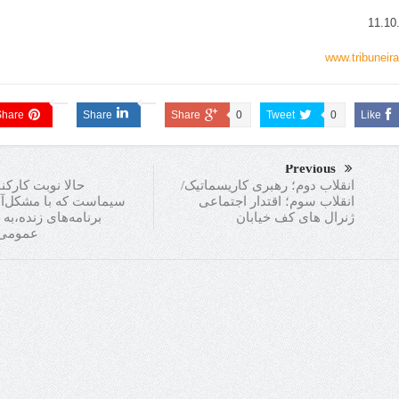
11.10
www.tribuneira
Share
Share
Share
0
Tweet
0
Like
Previous
حالا نوبت كاركن
انقلاب دوم؛ رهبری کاریسماتیک/
سيماست كه با مشکل‌آف
انقلاب سوم؛ اقتدار اجتماعی
برنامه‌هاى زنده،به 
ژنرال های کف خیابان
عمومى ب