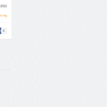
.2022
n.org
0