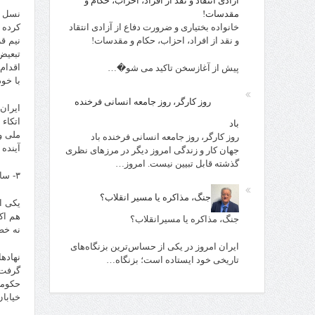
آزادی انتقاد و نقد از افراد، احزاب، حکام و
مقدسات!
نسل ج
خانواده بختیاری و ضرورت دفاع از آزادی انتقاد
کرده 
و نقد از افراد، احزاب، حکام و مقدسات!
نیم ق
تبعیض
اقدام
پیش از آغازسخن تاکید می شو�…
با خو
روز کارگر، روز جامعه انسانی فرخنده
ایران
اتکاء
باد
ملی و
روز کارگر، روز جامعه انسانی فرخنده باد
آینده 
جهان کار و زندگی امروز دیگر در مرزهای نظری
گذشته قابل تبیین نیست. امروز…
۳- سازماندهی افقی و هماهنگی رهبری سراسری
جنگ، مذاکره یا مسیر انقلاب؟
یکی ا
هم اک
جنگ، مذاکره یا مسیرانقلاب؟
نه خص
ایران امروز در یکی از حساس‌ترین بزنگاه‌های
نهاده
تاریخی خود ایستاده است؛ بزنگاه…
گرفت 
حکومت
خیابا