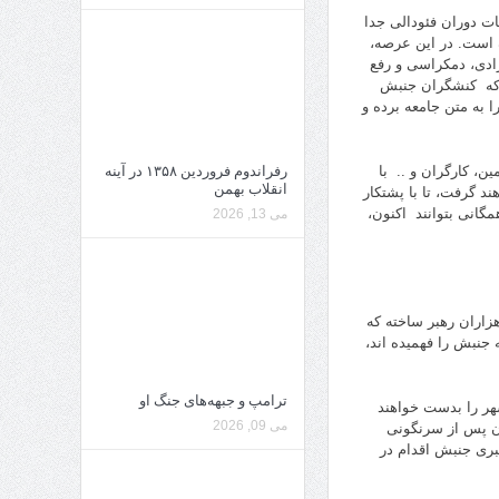
ات دوران فئودالی جدا
ده است. در این عرصه،
ادی، دمکراسی و رفع
 که کنشگران جنبش
ا به متن جامعه برده و
ن، کارگران و .. با
رفراندوم فروردین ۱۳۵۸ در آینه
انقلاب بهمن
د گرفت، تا با پشتکار
گانی بتوانند اکنون،
می 13, 2026
زاران رهبر ساخته که
جنبش را فهمیده اند،
ترامپ و جبهه‌های جنگ او
شهر را بدست خواهند
می 09, 2026
ن پس از سرنگونی
بری جنبش اقدام در