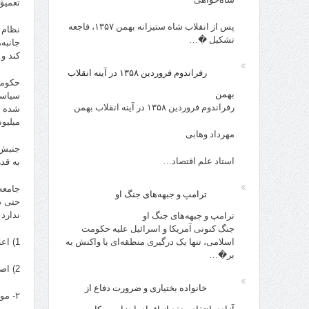
تعمیق
پس از انقلاب شاه ستیزانه بهمن ۱۳۵۷، فاجعه
نظام 
تشکیل �…
جانبه
کند و
رفراندوم فروردین ۱۳۵۸ در آینه انقلاب
حکومت
بهمن
سیاست
رفراندوم فروردین ۱۳۵۸ در آینه انقلاب بهمن
شده ا
میلیون
مهرداد وهابی
استاد علم اقتصاد…
به قد
جامعه
ترامپ و جبهه‌های جنگ او
حتی د
ندارد 
ترامپ و جبهه‌های جنگ او
جنگ کنونی آمریکا و اسرائیل علیه حکومت
اسلامی، تنها یک درگیری منطقه‌ای یا واکنش به
1) اعلام انحلال و انتقال مسالمت آمیز قدرت به مردم
بر�…
2) اصرار بر موجودیت خود و تحمیل قیام قهرآمیز ملی به ایرانیان
خانواده بختیاری و ضرورت دفاع از
۲- موقعیت جامعه شهروندی