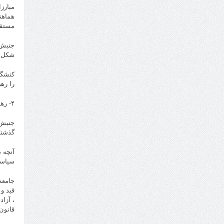
مبارز
هماهن
مستقر
جنبش 
شکل خ
کنشگر
را ره
۴- رهبری سیاسی برآمده از خرد جمعی (انجمن ها ویا مهستان های خودمدیریت دمکراتیک و اجتماعی شهروندی)
جنبش 
گذشته
آنچه 
سیاسی
جامعه
قید و
، آزا
قانون