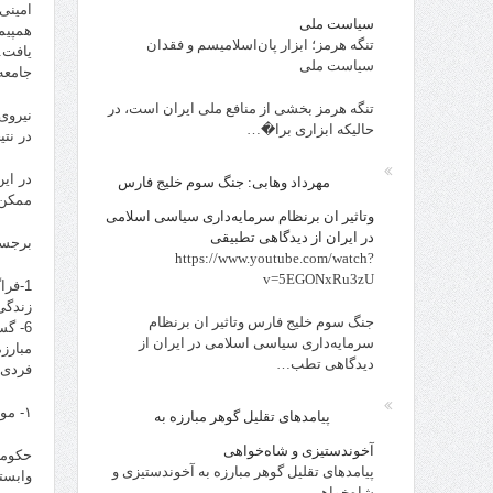
امینی
سیاست ملی
همپیم
تنگه هرمز؛ ابزار پان‌اسلامیسم و فقدان
یافت.
سیاست ملی
جامعه
تنگه هرمز بخشی از منافع ملی ایران است، در
نیروی
حالیکه ابزاری برا�…
در نت
در ای
مهرداد وهابی: جنگ سوم خلیج فارس
ممکن 
وتاثیر ان برنظام سرمایه‌داری سیاسی اسلامی
در ایران از دیدگاهی تطبیقی
برجست
https://www.youtube.com/watch?
v=5EGONxRu3zU
جنگ سوم خلیج فارس وتاثیر ان برنظام
سرمایه‌داری سیاسی اسلامی در ایران از
دیدگاهی تطب…
فردی 
۱- موقعیت حکومت اسلامی
پیامدهای تقلیل گوهر مبارزه به
آخوندستیزی و شاه‌خواهی
حکومت
پیامدهای تقلیل گوهر مبارزه به آخوندستیزی و
وابست
شاه‌خواهی