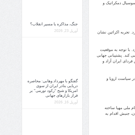
سوسیال دمکراتیک و
جنگ، مذاکره یا مسیر انقلاب؟
آوریل 23, 2026
. تجربه اکرائین نشان
د. با توجه به موقعیت
ی کند. پشتیبانی جهانی
ردای ایران آزاد و
در سیاست اروپا و
گفتگو با مهرداد وهابی: محاصره
دریایی بنادر ایران از سوی
امریکا و شبح “رکود تورمی” بر
فراز بازارهای جهانی
آوریل 16, 2026
م ملی مهیا ساخته
ن، جنبش اقدام به