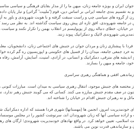
وان ایران و بویژه جامعه زنان، میهن ما را از مدار بقایای فرهنگی و سیاسی مناسب
و به تقسیم بندی جامعه ایرانی بر اساس دین، قوم (“ملییت” گرائی) و تبار پایان دا
رن از گروه های سیاسی چپ و راست سبقت گرفته و با هویت شهروندی و باور به آز
 در جامعه شهروندی، افق تازه ای پیش روی سیاست گذاشته اند. به نظر می رسد
 در خیابان، خطای دنباله روی از پوپولیسم در انقلاب بهمن را تکرار نکنند و سیاست ر
دمدیریتی شهروندی لائیک و دمکراتیک پیوند زنند.
 فردا با پیشتازی زنان و مردان جوان در جنبش های اجتماعی زنان، دانشجویان، معلمی
 به خرد جمعی جامعه، میدان را از فسیل های حکومتی و اپوزیسیون ره گم کرده خواهن
 اندیشه های مترقی، دمکراتیک و انسانی، در آزادی، امنیت، آسایش، آرامش، رفاه هم
خود، جامعه و میهن را بسازند.
ز مختصه های جنبش موجود، انتقال رهبری سیاسی به میدان است. مبارزات کنونی ه
نون در صف مقدم جنبش مبارزه می کنند. کسانی که می گویند جنبش رهبر ندارد، نه 
ائل و نه رهبران جنبش اقدام در خیابان را شناخته اند.
ای خودمدیریت امروز، انجمن ها (مهستانها) شهری فردا هستند که اداره دمکراتیک 
و اراده سیاسی آنها که زبان شهروندان اند، سرنوشت کشور را در مجلس موسسا
 اسلامی، تعیین خواهد کرد. در واقع نهادهای خودمدیریت شهروندی؛ ارگان های ره
ن و سازماندهی قدرت نوین می باشند.