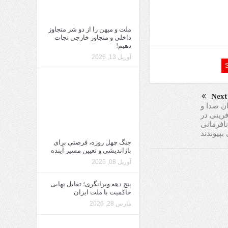
ملت و میهن را از دو شر متجاوز
داخلی و متجاوز خارجی نجات
دهیم!
آوریل 13, 2026
Next
ان صدا و
رینی در
نافرمانى
پيوندند
جنگ چهل روزه، فرصتی برای
بازاندیشی و تعیین مسیر آینده
آوریل 08, 2026
پنج دهه ویرانگری؛ تقابل نهایی
حاکمیت با ملت ایران
مارس 28, 2026