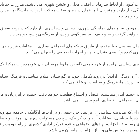
ات کنونی از لحاظ سازمانی، اققی، محلی و بخشن شهری می باشند. مبارزات خیابانی
گی نیاز دارند و مقرهای آنها عملن در زمین سفت محلات، ادارات، دانشگاهها، مدارس،
 خواهد شد.
موجود به نهادهای هماهنگی شهری، استانی و سراسری نیاز دارد که در روند تعمیق 
واهند گرفت و به وظایف پیشاسرنگونی و پس از سرنگونی پاسخ خواهند داد.
ان سیاسی خط مقدم، از طریق شبکه های اجتماعی مجازی، با مخاطب قرار دادن ط
بری کرده و کاستی فقدان جبهه و احزاب اجتماعی را جبران می کنند.
“زن زندگی آزادی” در روند تکاملی خود، بر گورستان اسلام سیاسی و فرهنگ، سی
، ارزش ها، فرهنگ و سیاست نو خلق می کند.
در چشم انداز سیاست، اقتصاد و اجتماع قطعیت خواهد یافت، حضور برابر زنان و مرد
، اجتماعی، اقتصادی، آموزشی … می باشد.
 ای که مدیریت سیاسی آن بر بنیاد خرد جمعی و در ارتباط ارگانیک با جامعه شهروند
 شرط سیاسی، انتخابات آزاد و دمکراتیک، سپردن مسئولیت دوره ای، موقت و حساب
دی رسانه ها، احزاب، نهادهای اجتماعی و عدم تمرکز اداری کشوری از راه خودمدیر
 مصوب مجلس ملی و .. از الزامات اولیه آن می باشد.