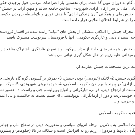
، گام به دوران نوین گذاشت. برای نخستین بار اعتراضات مردمی حول برچیدن حکو
انی ملی بر سر ارکان آزادی شهروندی، ساختن جامعه سالم و میهن آزاد، در جنبش “ز
 جنبش ملی و همگانی ” زن زندگی آزادی” با هدف فوری و بلاواسطه برچیدن حکومت
 را در شرایط اعتلای انقلابی قرار داده است.
 محرکه جنبش را ائتلافی متشکل از بخش های “میانه” رانده شده در اقشار فرودست
یجه استبداد دینی و غارتگری حکومتی، آنها با فرودستان سرنوشت مشترک یافتند.
ن جنبش، همه نیروهای خارج از مدار سرکوب و ذینفع در غارتگری، اشتراک منافع دارند
میدانی علیه رژیم در حال شکل گیری نهائی می باشد.
ه ترین مشخصات جنبش عبارتند از:
1-فراگیری جنبش، 2- لائیک (غیردینی) بودن جنبش، 3- تمرکز بر گشو
زندگی آزادی” در پیوند با برچید
6- گسست از ارتجاع دینی، قومی، ت
مبارزه خودمدیریت و دور از آرمانگرائی پوپولیستی، 8- خشم نسبت ب
و حزبی، و …
 اسلامی به بالاترین مرحله انزوای سیاسی و منفوریت دینی در سطح ملی و جها
گان، پادوها و مزدوران رژیم رو به افزایش است و شکاف در بالا (حکومت) و پیشروی