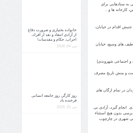
 به ستادهایی برای
 کارخانه ها و ..
جنبش اقدام در خیابان،
خانواده بختیاری و ضرورت دفاع
از آزادی انتقاد و نقد از افراد،
احزاب، حکام و مقدسات!
یف های وسیع، خیابان
می 04, 2026
است و منش تاریخ مصرف
ان در تمام ارگان های
روز کارگر، روز جامعه انسانی
فرخنده باد
می 01, 2026
ی انجام گیرد، آزادی بی
رسی بدون هیچ استثناء
یتی شهری در چارچوب