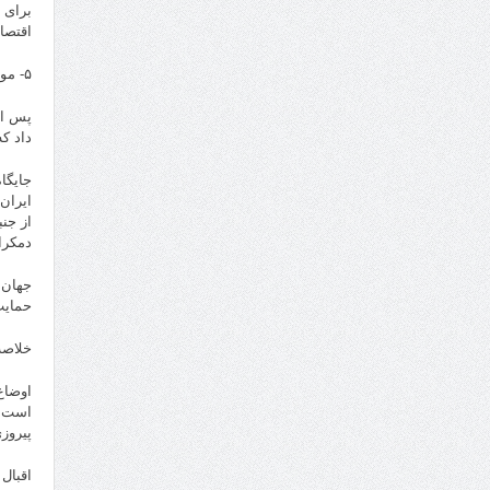
برای 
اقتصا
۵- موقعیت جهانی
پس از
داد ک
جایگا
ایران
از جن
دمکرا
جهان 
حمایت
خلاصه
اوضاع
است. 
پیروز
اقبال 