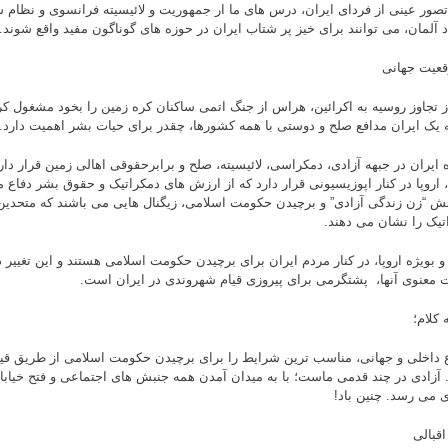
تصور عینی از فردای ایران، درس های ما ار جمهوریت و لائیسیته فرانسوی و نظام 
د آلمان، می توانند برای خیز پر شتاب ایران در حوزه های گوناگون مفید واقع شوند.
 تجاوز روسیه به اکرائین، هراس از جنگ اتمی ساکنان کره زمین را بخود مشغول کرد
ه یک ایران مدافع صلح و دوستی با همه کشورها، چقدر برای حیات بشر اهمیت دارد.
ه ایران در جبهه آزادی، دمکراسی، لائیسیته، صلح و برابرحقوقی اهالی زمین قرار دار
، اروپا در کنار اپوزیسیونی قرار دارد که از ارزش های دمکراتیک و حقوق بشر دفاع م
بش “زن زندگی آزادی” و برچیدن حکومت اسلامی، زیگنال هایی می باشند که متحدین ف
تیک را نشان می دهند.
و بویژه اروپا، در کنار مردم ایران برای برچیدن حکومت اسلامی هستند و این تغییر 
 معنوی آنها، پشتگرمی برای پیروزی قیام شهروندی در ایران است.
 کلام؛
 داخلی و جهانی، مناسب ترین شرایط را برای برچیدن حکومت اسلامی از طریق قیا
آزادی در چند قدمی ماست؛ با به میدان آمدن همه جنبش های اجتماعی و فتح خیابا
ی می رسد. چنین باد!
اقبالی