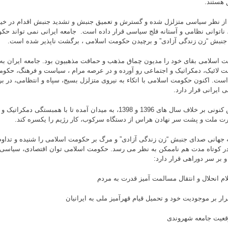
 هستند.
از نظر سیاسی متزلزل شده و گسترش و تعمیق جنبش و تشدید جنبش اقدام در خیابان
، ناتوانی نظامی و آستانه فلج سیاسی قرار داده است. جامعه ایرانی نمی تواند ح
 جنبش “زن زندگی آزادی” و برچیدن حکومت اسلامی ، برگشت ناپذیر شده است.
 اسلامی بقای خود را مدیون چماق مذهب و حماقت مذهبیون بود. جامعه ایران به 
 لائیک، دمکراتیک و اجتماعی رو آورده و در عرصه مرام ، سیاست و فرهنگ، حکو
ست. اکنون حکومت اسلامی با اتکاء به نیروی متزلزل بسیج، سپاه و انتظامی، در ب
ی ایرانی قرار دارد.
جنبش کنونی بر خلاف سال های 1396 و 1398، به میدان آمده تا با همبست
رت ملت و پشت سر نهادن هراس از دستگاه سرکوب، کار رژیم را یکسره کند.
 جهانی صدای جنبش “زن زندگی آزادی” و مرگ بر حکومت اسلامی را شنیده و تداوم 
ر کوتاه مدت هم ناممکن به نظر می رسد. حکومت اسلامی توان اقتصادی، سیاسی
و بر سر دوراهی قرار دارد: