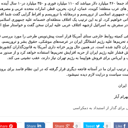
اد
جمعا ۴۶۰
میلیارد دلار میباشد که
۱۱۰
میلیارد فوری و
۳۵۰
میلیارد در
۱۰
سال آینده خ
های عرب منطقه؛ کویت، عمان، اردن، بحرین، قطر، امارات متحده عربی و مصرهم دی
 جمهوری اسلامی از تروریسم و درمقابله با تروریسم و افراط‌ گرایی گفت شما اقدا
انی خواهیم کرد. او به این ترتیب
یک ائتلاف منطقه‌ای خصمانه علیه
جمهوری اسلامی
 در سفرش به اسرائیل ازجبهه ائتلاف عربی علیه ایران سخن گفت و خواستار صلح اس
فی
کمیته‌ روابط خارجی سنای آمریکا قرار است پیش‌نویس طرحی را مورد بررسی قر
 تحریم‌ها علیه رژیم
اشفالگر
ایران در عرصه‌های موشکی، حقوق بشر و تروریسم، به‌
ران تاکید شده است.
در همین حال وزیر خزانه داری آمریکا به قانون‌گذاران کشورش 
ش فشار علیه رژیم ایران از حربه افزایش تحریم‌ها استفاده خواهد کرد و از صدور 
گ و ایرباس برای فروش هواپیما به رژیم تهران نیاز دارند، عقب نشینی می کند.
ن ترتیب ایران ما در آستانه فاجعه دیگری قرار گرفته که در این نظام فاسد برای برو
ست سیاست و درایت لازم دیده نمیشود.
 ایران
هرام آبار
ی برای گذار از استبداد به دمکراسی
Share
Share
Share
0
Tweet
0
Like