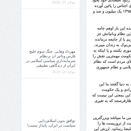
د رکود اقتصادی خود بخود
جولای 10, 2026
 اجناس را پائین آورده
اند، نتیجتا تورم مهار شده. خودکفائی گندم هم دروغ است زیرا طبق آمار گمرکی در سال ۱۳۹۵ یک میلیون و صد و
ه این بار اوهم جامه
ن نظام وبانیانش جز
م یا از جامعه درمانده
بوک به زندان میبرند.
ری بکننند و یا اینکه به
مهرداد وهابی: جنگ سوم خلیج
فارس وتاثیر ان برنظام
ن حکومت مهمترین نقش را
سرمایه‌داری سیاسی اسلامی در
الای مردم است که نظام
ایران از دیدگاهی تطبیقی
اسلامی و نظام جمهوری
جولای 10, 2026
مدند، به دنیا گفتند ما این
آزادی و یک حکومت
 این بمعنی این نیست که
ظارفرصتند که به تغیری
 ما میباشد وبزرگترین
توافق بدون اسلام‌زدایی
ایت از تروریست ها را
سیاست در ایران، پایدار نیست!
امضا رسانید. ارزش این