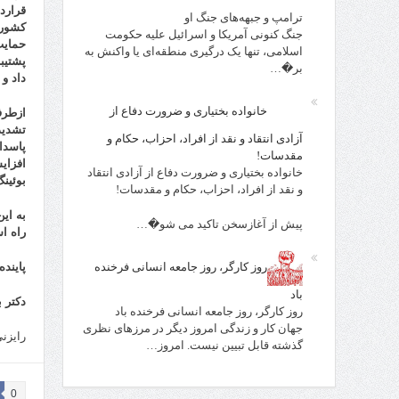
قرارد
ترامپ و جبهه‌های جنگ او
کشور 
جنگ کنونی آمریکا و اسرائیل علیه حکومت
حمایت
اسلامی، تنها یک درگیری منطقه‌ای یا واکنش به
پشتیب
بر�…
داد و
خانواده بختیاری و ضرورت دفاع از
ازطر
تشدید
آزادی انتقاد و نقد از افراد، احزاب، حکام و
پاسدا
مقدسات!
افزای
خانواده بختیاری و ضرورت دفاع از آزادی انتقاد
بوئین
و نقد از افراد، احزاب، حکام و مقدسات!
به ای
پیش از آغازسخن تاکید می شو�…
راه ا
روز کارگر، روز جامعه انسانی فرخنده
پاینده
باد
دکتر ب
روز کارگر، روز جامعه انسانی فرخنده باد
جهان کار و زندگی امروز دیگر در مرزهای نظری
رایزن
گذشته قابل تبیین نیست. امروز…
0