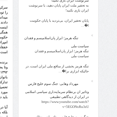
سرنوشت ایران بازی نکنید!
به تحقیر ملت ایران پایان دهید، با سرنوشت
سرکرد
ایران بازی نکنید!
را تو
میدان
پایان تحقیر ایران، بی‌تردید با پایان حکومت
دادند
ا�…
اینست
همگی 
تنگه هرمز؛ ابزار پان‌اسلامیسم و فقدان
امپرا
سیاست ملی
خفقان
تنگه هرمز؛ ابزار پان‌اسلامیسم و فقدان
است. 
سیاست ملی
برنده
تنگه هرمز بخشی از منافع ملی ایران است، در
وتا ب
حالیکه ابزاری برا�…
۱۳۹۲
ع
تدارک
مهرداد وهابی: جنگ سوم خلیج فارس
تحصیل
وتاثیر ان برنظام سرمایه‌داری سیاسی اسلامی
مورد 
در ایران از دیدگاهی تطبیقی
باید 
https://www.youtube.com/watch?
v=5EGONxRu3zU
آ
یا د
بلکه 
جنگ سوم خلیج فارس وتاثیر ان برنظام