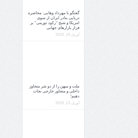
گفتگو با مهرداد وهابی: محاصره
دریایی بنادر ایران از سوی
امریکا و شبح “رکود تورمی” بر
فراز بازارهای جهانی
آوریل 16, 2026
ملت و میهن را از دو شر متجاوز
داخلی و متجاوز خارجی نجات
دهیم!
آوریل 13, 2026