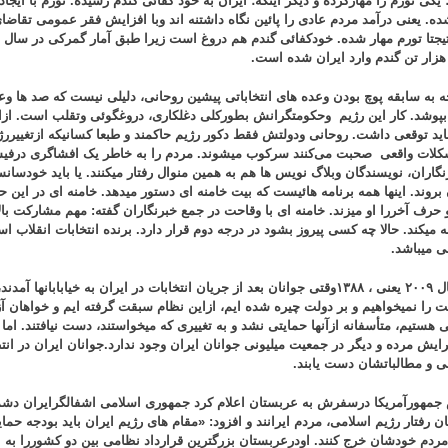
یکی تورم را مهارکرده و دیگر اینکه؛ ایران به خود کفائی گندم رسیده. تورم با ایجا
ده. یعنی درآمد مردم عادی را پائین نگاه داشتنه اند وبا افزایش فقر عمومی تقاضای
 هزار تن گندم وارد ایران شده است.
جه به سابقه پوچ بودن وعده های انتخاباتی پیشین روحانی، دلیلی نیست که صد ها وعد
پوشد. کار این رژیم وحکومتگرانش بطورکلی دغلکاری، دروغگوئی وتقلب است. ازای
باید توقعی داشت. روحانی ودولتش فقط دکور رژیم حاکمند و طبعا کسانیکه ازتغییررژی
کلات واقعی صحبت می‌کنند سرکوب میشوند. مردم را به ‌خاطر یک افشاگری درفیس‌
نگاران، نویسندگان وبلاگ نویس ها هم به همین منوال رفتار میکنند. یا باید خودسانسو
 بروند. اینها همه برنامه هائیست که بیت خامنه ای دستور میدهد. خامنه ای در ای
و حرف آخررا او میزند. خامنه ای با وقاحت در جمع خبرنگاران گفته: مهم مشارکت ب
مه میکند. حالا چه کسی پیروز بشود در درجه دوم قرار دارد. برنده انتخابات انقلاب 
ی میباشد.
در سال ۲۰۰۹ یعنی ، ۱۳۸۸وقتی جوانان بعد از جریان انتخابات در ایران به خیابابانها آ
 را نمیخواهیم و بر دولت چیره شده ایم، ازاین نظام سبقت گرفته ایم و خواهان 
 هستیم، متأسفانه ازآنها حمایتی نشد و به تغییری که میخواستند، دست نیافتند. اما
رایش مرده و دیگر در جمعیت میلیونی جوانان ایران وجود ندارد.
جوانان ایران در انت
 و مطالباتشان دست یابند.
جمهورآمریکا درسفرش به عربستان اعلام کرد جمهوری اسلامی اشفالگرایران دشمن
ان رفتار رژیم اسلامی، مردم ایرانند و افزود: «مقام های رژیم ایران باید بودجه حم
مردم خودشان خرج کنند. اودرعربستان
بزرگترین قرارداد نظامی بین دو کشوررا به 