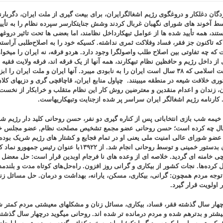
گان دغلکار و دروغگوی رژیم اشغالگرایران،
برای بیعت گیری از ملت ایران، دگربارن
سط آخوند های شورای نگهبان غربال کردند وشش جنایتکارسر سپرده نظام را به تأیی
ستند، همه تأیید شده ها از عوامل تبهکارداخل نظامند، اما بعضی ها تحت تاثیر دروغ
 که تاکنون جز فقر، فساد وفلاکت ثمری نداشته. کسیکه خود را به اصلاح‌طلبی آراس
 که چه تفاوتی بین اصلاح‌ طلب واصولگرا وجود دارد. هردو فرقه، نه ایران را میخواه
از داخل رژیم و حافظین نظام تبهکارند، همه آنها از یک فرقه ‌اند، فرقه ولایت فقی
حکومت اسلامی که ۳۸ سال است ایران را به نابودی میبرد. آنها ایران و ملت ایران 
توری خلافت شیعه در منطقه میبینند. چپاول منابع ایران، قاچاقچی گری و دزیهای کلا
، زندان و اعدام منقدین و معترضین روش
کار این
نظام متقلب و خرابکار
از نخست 
کارنامه رژیم اشغالگر ایران سراسر پر شده ازجنایت وتبهکاریهاست.
 خیمه شب بازی انتخاباتی پس از کناره گیری دو نفر، حسن روحانی کلید دار رژیم ش
حال چه کرده است؛ حسن روحانی عضو مجمع تشخیص مصلحت نظام, عضو مجلس خب
ضو شورای عالی امنیت ملی یعنی او در تمام فجایع و کشتار های رژیم شریک بوده
بانوان بدستور خمینی و توسط روحانی انجام شد. از ۱۳۹۲۲با عنوان
چی خامنه ای گردید. خلاصه ای از وعده های نا فرجام اوبدین قرار است: حل معض
‌ کرده‌ها. نجات کشور از بیکاری و گرانی روز افزون. راه‌حل‌های کوتاه ‌مدت و بلن
توجه مردم همچون: گرانی، بیکاری، مسکن، یارانه، بهداشت و درمان. حل مسائل زنان،
در اولویت قرار گیرد.
رچهار سال گذشته فقر، فساد، بیکاری، مسائل زنان و مشکلهای معیشتی مردم کمتر
بیشتر و بدترهم شده و مردم درمانده تر شده اند. روحانی میگوید درچهار سال گذشته 