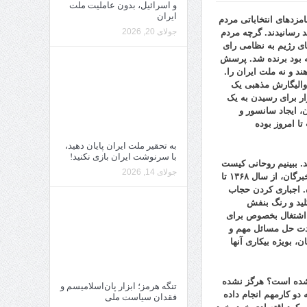
و اسرائیل، بدون عاملیت ملت
ایران
امزدهای انتخاباتی مردم
جولای 20, 2026
د
رسانیدند. گرچه مردم
های رژیم به نظامی رای
ته بود برنده شد. پرسش
ند و نه ملت ایران را.
ه والیگارش مذهبی یک
را ابزار برای رسیدن به یک
ن، ایجاد سانسور و
تا امروز
بوده
به تحقیر ملت ایران پایان دهید،
با سرنوشت ایران بازی نکنید!
د. ببینیم روحانی کیست
جولای 14, 2026
رگان، از سال
۱۳۶۸
تا
. اجباری کردن حجاب
 رئیس جمهورو نماد کلید و رنگ بنفش
ل اشتغال بخصوص برای
دمدت حل مسائل مهم و
 بویژه بیکاری آنها
 شده است؟ هرگز نشده
تنگه هرمز؛ ابزار پان‌اسلامیسم و
دو کارمهم انجام داده
فقدان سیاست ملی