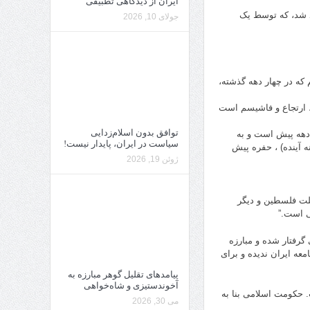
ایران از دیدگاهی تطبیقی
د شد، که توسط یک
جولای 10, 2026
که در چهار دهه گذشته،
، ارتجاع و فاشیسم است
توافق بدون اسلام‌زدایی
 دهه پیش است و به
سیاست در ایران، پایدار نیست!
 آینده) ، حفره پیش
ژوئن 19, 2026
ملت فلسطین و دیگر
ی است.”
گرفتار شده و مبارزه
عه ایران ندیده و برای
پیامدهای تقلیل گوهر مبارزه به
آخوندستیزی و شاه‌خواهی
رمیانه کجاست. حکومت اسلامی بنا به
می 30, 2026