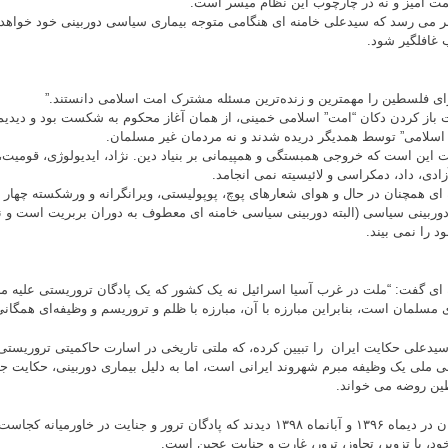
ت آمیز و نه در چارچوب این نظام میسر است.
ر می رسد که سیدعلی خامنه ای هنگامی متوجه بیماری سیاسی دوربینی خود خواه
ب غافلگیر شود.
ای فلسطین را مهمترین و زنده‌ترین مسئله مشترک امت اسلامی دانستند.”
 باز کردن دکان “امت” اسلامی خمینی، از همان آغاز محکوم به شکست بود و دیدیم 
اسلامی” توسط همدیگر دریده شدند و نه مردمان غیر مسلمان.
ت این است که خروجی همبستگی و همپیمانی بر بنیاد دین. نژاد، ایدیولوژی، قومیت
زادی، داد، دمکراسی و لائیسیته نمی انجامد.
 ای همچنان در حال و هوای شعارهای پوچ، پوپولیستی، ویرانگرانه و ورشکسته چهار
دوربینی سیاسی (البته دوربینی سیاسی خامنه ای معطوف به دوران بربریت است و نه
د را نمی بیند.
 ای گفت: “ملت در غرب آسیا اسرائیل نه یک کشور که یک پادگان تروریستی علیه 
ی مسلمان است، بنابراین مبارزه با آن، مبارزه با ظلم و تروریسم و وظیفه‌ای همگان
سیدعلی حکایت ایران را تبیین کرده، که ملتی تاریخی در اسارت حاکمیتی تروریستی 
ی ملی یک وظیفه مبرم شهروند ایرانی است، اما به دلیل بیماری دوربینی، حکایت جام
ن روضه می خواند.
جهانیان در دیماه ۱۳۹۶ و آبانماه ۱۳۹۸ دیدند که پادگان ترور و جنایت در خاو
ود، با تزویر، تجاوز، ترور، غارت و جنایت عجین است.