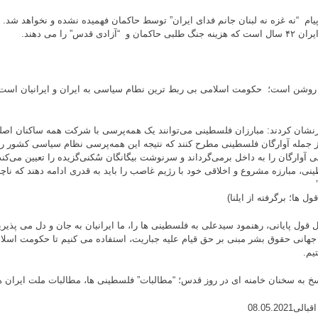
پیام “نه غزه نه لبنان جانم فدای ایران” توسط حاکمان فهمیده نشده و نخواهد شد.
طلبی حاکمان و “آزادی قدس” را می دهند.
روشن است؛ حکومت اسلامی بی ربط ترین نطام سیاسی به ایران و ایرانیان است
نشان کردند: مبارزان فلسطینی می‌توانند یک همه‌پرسی با شرکت همه ساکنان اصل
ز جمله آوارگان فلسطینی مطرح کنند که نتیجه این همه‌پرسی نظام سیاسی کشور را 
 آوارگان را به داخل برمی‌گرداند و سرنوشت بیگانگان سُکنی‌گزیده را تعیین می‌کند
نی، مبارزه مشروع و اخلاقی خود با رژیم غاصب را باید به قدری ادامه دهند که ناچا
ول ها؛ برگرفته از ایلنا)
ل قول پایانی، رهنمود سیدعلی به فلسطینی ها را، ما ایرانیان به جان و دل می پذی
ه جهانی حقوق بشر مبنی بر حق قیام علیه جباریت، استفاده می کنیم تا حکومت اسلام
یم.
سخ به سخنان خامنه ای در روز قدس؛ “مطالبات” فلسطینی ها، مطالبات ملت ایران
لی08.05.2021