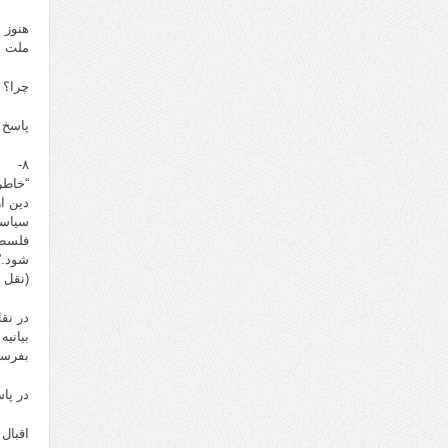
هنوز 
ملت ایران ۴۲ سال است که هزینه جنگ 
چرا؟
پاسخ 
۸-
“خاطر
دین ا
سیاسی
فلسطی
شود.”
(نقل ق
در نق
بیانی
بفرست
در پا
اقبال اقبا