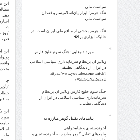
این ب
سیاست ملی
مطالع
تنگه هرمز؛ ابزار پان‌اسلامیسم و فقدان
دهد.
سیاست ملی
اشاره
۱-
تنگه هرمز بخشی از منافع ملی ایران است، در
“روز 
حالیکه ابزاری برا�…
قدرت 
این ا
مهرداد وهابی: جنگ سوم خلیج فارس
پوپول
وتاثیر ان برنظام سرمایه‌داری سیاسی اسلامی
واقعی
در ایران از دیدگاهی تطبیقی
متحدی
https://www.youtube.com/watch?
v=5EGONxRu3zU
۲-
“تأکی
جنگ سوم خلیج فارس وتاثیر ان برنظام
خطاب 
سرمایه‌داری سیاسی اسلامی در ایران از
به قب
دیدگاهی تطب…
این ی
مورد 
پیامدهای تقلیل گوهر مبارزه به
جامعه
آخوندستیزی و شاه‌خواهی
اسلام
پیامدهای تقلیل گوهر مبارزه به آخوندستیزی و
ملت ا
شاه‌خواهی