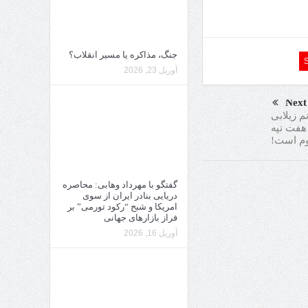
جنگ، مذاکره یا مسیر انقلاب؟
آوریل 23, 2026
Next
م زیلابی
هفت تپه
م است!
گفتگو با مهرداد وهابی: محاصره
دریایی بنادر ایران از سوی
امریکا و شبح “رکود تورمی” بر
فراز بازارهای جهانی
آوریل 16, 2026