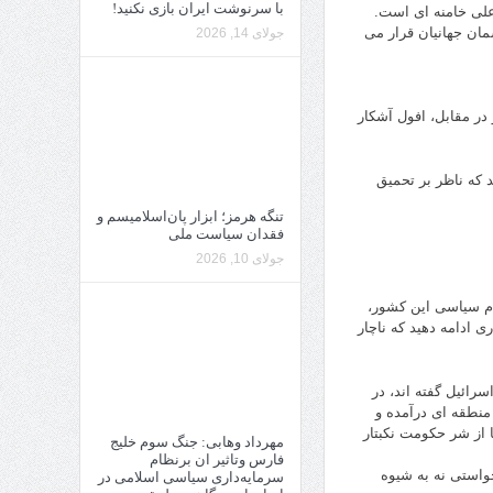
با سرنوشت ایران بازی نکنید!
علی خامنه ای است.
مان جهانیان قرار می
جولای 14, 2026
 در مقابل، افول آشکار
 که ناظر بر تحمیق
تنگه هرمز؛ ابزار پان‌اسلامیسم و
فقدان سیاست ملی
جولای 10, 2026
ام سیاسی این کشور،
 ادامه دهید که ناچار
سرائیل گفته اند، در
 منطقه ای درآمده و
 از شر حکومت نکبتار
مهرداد وهابی: جنگ سوم خلیج
فارس وتاثیر ان برنظام
واستی نه به شیوه
سرمایه‌داری سیاسی اسلامی در