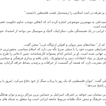
و تفرقه در امت اسلامی را زمینه‌ساز غصب فلسطین دانستند.”
سیدعلی به مهمترین موضوعی اشاره کرده اند که اتفاقن موجب تداوم حکومت غصبی،
شده است.
 ایرانی در یک همبستگی ملی، دمکراتیک، لائیک و سوسیال می توانند از استبداد عبور
 ای از ” نشانه‌های سیر نزولی و افولیِ اردوگاه غرب” سخن گفت.
 شرایطی صورت خود را با سیلی سرخ نگه می دارد که اسلام سیاسی، منفورترین جر
ی جهانی شده است. او بر اساس کدام پشتوانه کارشناسانه، چنین ادعائی را طرح م
 شرق بر بنیاد اعتقادات دینی و ایدئولوژیک پایان یافته و بیداری فرهنگی و سیاسی 
ای بشریت دارد، که هسته آن گسست از خرافات و برچیدن بساط خرافه گرایان، بیدا
ی گفت: “جوان فلسطینی که یک روز با پرتاب سنگ از خود دفاع می‌کرد، امروز با 
پاسخ می‌دهد.”
 این سخنان می خواهد بر اشراف اسرائیل بر حساس ترین مراکز رژیم و توان هدفگیری
، فرهنگ و منش جنگ طلبانه مربوط جامعه ایرانی است ویا متعلق به شبکه های ما