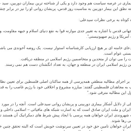
یماری در عرصه سیاست هم وجود دارد و یکی از شناخته ترین بیماران دوربین، سید 
ه نطق این بیمار دوربین به مناسبت روز قدس، پریشان روانی او را نیز در برابر چش
 کوتاه به برخی نظرات سیدعلی:
جهانی قدس با اشاره به تغییر جدی موازنه قوا به نفع دنیای اسلام و جبهه مقاومت، و
آمریکا و رژیم صهیونیستی”.
دعای خامنه ای بر هیچ ارزیابی کارشناسانه استوار نیست. یک روضه آخوندی می باشد
یستی عوام است.
ت را می توان از متحدین و متخاصمین رژیم اسلامی در منطقه دریافت.
ن رژیم اسلامی ایران در منطقه و جهان، به تعداد انگشتان دست هم نمی رسند.
د بر اجرای مطالبه منطقیِ همه‌پرسی از همه ساکنان اصلی فلسطین برای تعیین نظ
به مجاهدان فلسطینی گفتند: مبارزه مشروع و اخلاقی خود با رژیم غاصب را به قدری
ول این مطالبه مترقی شود.”
کی از دلایل آشکار بیماری دوربینی و پریشان روانی سیدعلی است. آنچه را در مورد ا
ایران و ملت ایران صادق است که به اسارت شبکه های مافیائی – اسلامی داخلی و
 شهروندی ایران خواهان همه پرسی با ایجاد پیش شرط های دمکراتیک آن هستند تا
ی رها شوند.
یران خواهان تامین حق خود در تعیین سرنوشت خویش است که البته تحقق چنین خ