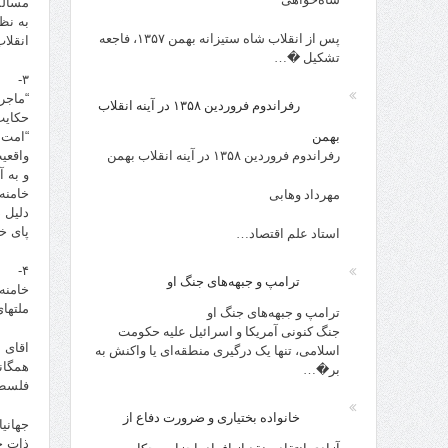
مسالم
به نظ
پس از انقلاب شاه ستیزانه بهمن ۱۳۵۷، فاجعه
انقلا
تشکیل �…
۳-
“ماجر
رفراندوم فروردین ۱۳۵۸ در آینه انقلاب
حکایت
بهمن
“امت 
رفراندوم فروردین ۱۳۵۸ در آینه انقلاب بهمن
واقعی
و به آ
خامنه
مهرداد وهابی
دلیل 
پای خو
استاد علم اقتصاد…
۴-
ترامپ و جبهه‌های جنگ او
خامنه
ملتها
ترامپ و جبهه‌های جنگ او
جنگ کنونی آمریکا و اسرائیل علیه حکومت
اقای 
اسلامی، تنها یک درگیری منطقه‌ای یا واکنش به
همگان
بر�…
فلسطی
خانواده بختیاری و ضرورت دفاع از
ذات خ