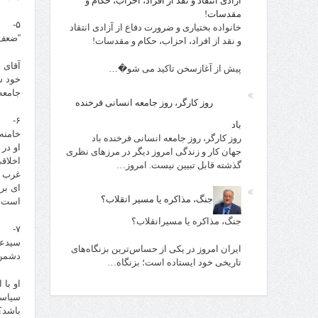
آزادی انتقاد و نقد از افراد، احزاب، حکام و
مقدسات!
۵-
خانواده بختیاری و ضرورت دفاع از آزادی انتقاد
“ضعف 
و نقد از افراد، احزاب، حکام و مقدسات!
آقای 
پیش از آغازسخن تاکید می شو�…
خود 
جامعه
روز کارگر، روز جامعه انسانی فرخنده
۶-
باد
خامنه
روز کارگر، روز جامعه انسانی فرخنده باد
او در
جهان کار و زندگی امروز دیگر در مرزهای نظری
اخلاق
گذشته قابل تبیین نیست. امروز…
غرب و
ای بر
جنگ، مذاکره یا مسیر انقلاب؟
است.
جنگ، مذاکره یا مسیرانقلاب؟
۷-
سیدعل
ایران امروز در یکی از حساس‌ترین بزنگاه‌های
دشمن 
تاریخی خود ایستاده است؛ بزنگاه…
او با
سیاست
باشد؟