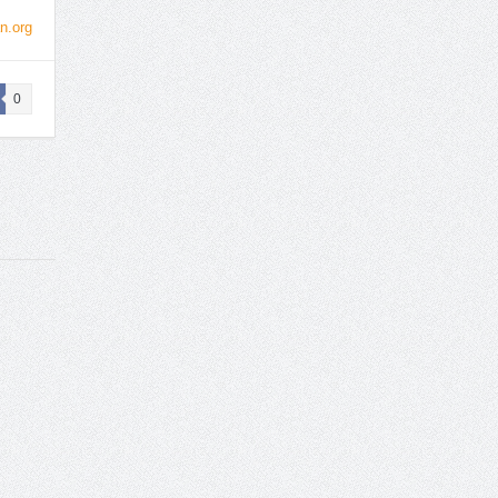
n.org
0