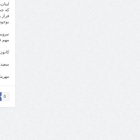
لبنان
که جت
بوجود 
نیروی
مهم ف
کانون
سعیدج
مهرماه ۱
0