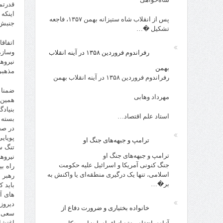
قدرتم
اینکه
پس از انقلاب شاه ستیزانه بهمن ۱۳۵۷، فاجعه
جنبش 
تشکیل �…
وسازم
رفراندوم فروردین ۱۳۵۸ در آینه انقلاب
نیروه
بهمن
مذهبی
رفراندوم فروردین ۱۳۵۸ در آینه انقلاب بهمن
مهرداد وهابی
همین 
بنیاد
استاد علم اقتصاد…
بسته 
در صح
پویای
ترامپ و جبهه‌های جنگ او
تنگ س
ترامپ و جبهه‌های جنگ او
نیروه
جنگ کنونی آمریکا و اسرائیل علیه حکومت
راه ب
اسلامی، تنها یک درگیری منطقه‌ای یا واکنش به
رهبر 
بر�…
باید ک
های آ
دیروز
خانواده بختیاری و ضرورت دفاع از
اغتشا