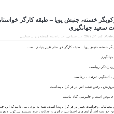
وبگر خسته، جنبش پویا – طبقه کارگر خواستار ت
 سعید جهانگیری
Posted
اکتبر 04, 2022
در:
اجتماعی
,
اخبار
,
اندیشه
,
اندیشه ورزان
,
سیاسی
گر خسته، جنبش پویا – طبقه کارگر خواستار تغییر بنیادی است.
جهانگیری
ري زندگي زيباست
 ، آتشگهي ديرنده پابرجاست
فروزيش ، رقص شعله اش در هر كران پيداست
 خاموش است و خاموشي گناه ماست
مطالباتی وخواست تغییر در هر کران پیدا است. همه به نوعی می دانند که این جنب
ین خواسته اش آزادی های اجتماعی، برابری و عدالت ، نبود سیستم سرکوب و هرتبع