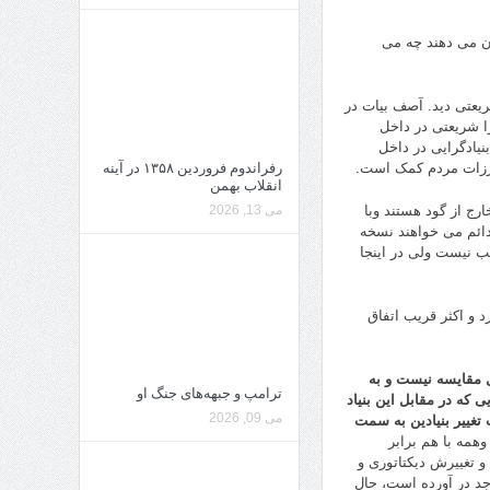
ان می دهند چه می
یعتی دید. آصف بیات در
 شریعتی در داخل
یادگرایی در داخل
بارزات مردم کمک است.
رفراندوم فروردین ۱۳۵۸ در آینه
انقلاب بهمن
رج از گود هستند وبا
می 13, 2026
دائم می خواهند نسخه
یب نیست ولی در اینجا
 و اکثر قریب اتفاق
ل مقایسه نیست و به
ترامپ و جبهه‌های جنگ او
یی که در مقابل این بنیاد
می 09, 2026
غییر بنیادین به سمت
ه با هم برابر
 تغییرش دیکتاتوری و
وجد در آورده است، حال