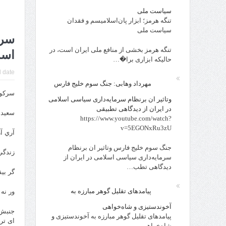
سیاست ملی
تنگه هرمز؛ ابزار پان‌اسلامیسم و فقدان
سیاست ملی
سرک
تنگه هرمز بخشی از منافع ملی ایران است، در
است
حالیکه ابزاری برا�…
 date:
مهرداد وهابی: جنگ سوم خلیج فارس
سرکوب
وتاثیر ان برنظام سرمایه‌داری سیاسی اسلامی
در ایران از دیدگاهی تطبیقی
سعید 
https://www.youtube.com/watch?
v=5EGONxRu3zU
آري آ
جنگ سوم خلیج فارس وتاثیر ان برنظام
زندگي
سرمایه‌داری سیاسی اسلامی در ایران از
دیدگاهی تطب…
گر بي
پیامدهای تقلیل گوهر مبارزه به
ور نه
آخوندستیزی و شاه‌خواهی
جنبش 
پیامدهای تقلیل گوهر مبارزه به آخوندستیزی و
ای تر
شاه‌خواهی