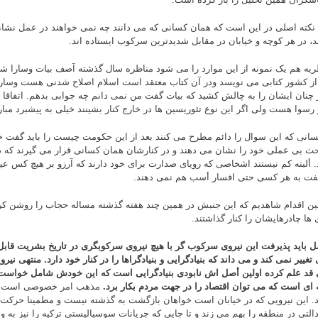
ا نکته اصلی در این است که همان کسانی که می دانند چه نمی خواهند در عمل نش
د، در هر کوچه و خیابان در مقابل شدیدترین سرکوب ایستاده اند.
ریه هم یک نمونه از این موارد را می شود مناظره سال گذشته آصف بیات وسارا شر
از کشور کتابی می نویسد ودر آن کتاب معتقد است اسلام اصلاح شدنی هست وسارا
چنان ایشان را به چالش کشید که بیات گفت من نمی دانم چه جوابی بدهم. اتفاقا بن
 رسوا هست ولی اگر این نوع تئوریسین ها در خارج کنار بشینند خیلی به پیشبرد م
سانی که این سوال را دائم مطرح می کنند بعد از این حکومت چیست را باید گفت خا
حث بی عملی خود را نشان می دهند و در کنارشان همان کسانی قرار می گیرند که 
د. ألبته کم نیستند اشخاصی که رویای صدارت برای خود دارند که آرزو بر هیچ کس ع
گفت به هر کسی حتی افسار أسب هم نمی دهند.
لین اقدام شاهدیم که این جنبش در همین چند هفته گذشته مساله حجاب را روشن کرد
 ها چادرهایشان را کنار گذاشتند.
ل باید پذیرفت این نیروی سرکوب گر با هیچ نیروی سرکوبگری در تاریخ بشریت قاب
تغییر نمی کند و می داند که بنیادگرایی و بنیادگراها را در کنار خود دارد. منتهی نیرو
 قد علم کرده اولین أصل اش نابودی بنیادگرایی است که این خودش شامل خواست ت
 ای است که می توان اقتصاد را در جهت مردم بکار برد.
مذهب امر خصوصی است وهم
. این نیرویی که در خیابان است خواهان بازگشت به گذشته نیست و مطمینا حرکت و
التی در منطقه را بهم می زند و تا جایی که جریانات سوسیالیستی ترکیه را نیز به 