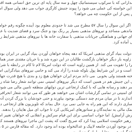
دارانی که با سرکوب سیستماتیک چهل و سه سال پایه ای ترین حق انسانی همه اقشار 
 این خواسته کی عملی می شود را پیوند جنبش کارگری جواب می دهد ولی سوال ا
پس از این حکومت چه می خواهد؟
اتفاقا اگر این سوال را سال ۵۷ مطرح می شد تا حدودی معلوم بود آینده چگون
اندهی مساجد و نیروهای مذهبی بسیار پر رنگ بود و جنگ سرد و فضای ضدیت با عد
ای جهانی و هماهنگی جریانات مذهبی با سفارت خانه ها با نیروهای مذهبی شرایط را
 آماده کرد.
زاویه بار دیگر خواهان بازگشت طالبان در این دوره شد و با جریان مقتدی صدر ه
گرا را تقویت می کند. از همین زاویه است که دولت امریکا لام تا کام در رابطه با شر
است و در این شرایط پول بلوکه شده را آزاد می کند و حامی نیروهای بنیادگرایی اس
نه هستند ولی بخوبی می داند مردم ایران خواهان هیچ زد و بندی با هیچ قدرت جهانی
ی این جنبش هم در همین است که دیگر نیروهای امنیتی نمی توانند شعار رضا شاه ر
ر دهند و رسانه هایی که با کمک ارتجاعی ترین دولتهای منطقه تامین مالی می شوند ا
ای امنیتی در تمامی گزارشات اشان می خواهند هر طور که می توانند شعار انحرافی
یاندازند تا در میان مردم چند دستگی بوجود بیاورند و حتی خودشان با بزرگ کردن 
سازی دارند که این هم راه به جایی نمی برد. حال بماند که تلویزیون های ارتجاعی در
مک مالی به نمایندگان و سناتورهای امریکایی کرد تا جواب ای میل هایتان را بدهند. 
رش آرامش). اما جواب اساسی برای این قیام سرکش و انقلابی که خواهان تغییر اس
 رهبر حکومت اسلامی پیدا کرد که صریح گفت که پشت این ماجرا نیروهای هستند که
سعی در
شگران همین تحلیل را باز کرده است.