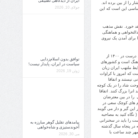
ایران از دیدگاهی تطبیقی
را از بین برده اند.
جولای 10, 2026
ساسی این است که این
ه رقم خواهد خورد. نقش مذهب
التخواهی و هماهنگی
 برای آمدن یک نیروی
ضمنا دولت بنیاد گرای مذهبی امریکا که دهه پنجاه خواهان آوردن بنیاد گرایی در ایران بود درست در ۱۴۰۰ از
توافق بدون اسلام‌زدایی
ماهنگ است و کشورهای
سیاست در ایران، پایدار نیست!
ایط ملتهب ایران زیان
ژوئن 19, 2026
ت که امروز با کراوات
 نیستند و اتفاقا
وحت شاد را در یک کوچه
نرا بزرگ کنند. اتفاقا
 را در بین معترضان
آدم های کوچک سعی در
 این گیر و دار می گویند
( نگاه کنید به مصاحبه
ت را باید در سخنرانی
پیامدهای تقلیل گوهر مبارزه به
 در پنجاه سال گذشته
آخوندستیزی و شاه‌خواهی
 بوجود آوردن جامعه لاییک و عدالتخواه بوده اند وجود دارد. که مقاله فارس در ۵ مهر چند ساعت با
می 30, 2026