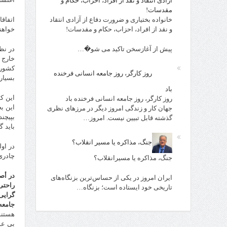
آزادی انتقاد و نقد از افراد، احزاب، حکام و
مقدسات!
خانواده بختیاری و ضرورت دفاع از آزادی انتقاد
اتفاق
و نقد از افراد، احزاب، حکام و مقدسات!
خواهن
پیش از آغازسخن تاکید می شو�…
در نظ
خارج 
کشور 
روز کارگر، روز جامعه انسانی فرخنده
بسیار
باد
این ک
روز کارگر، روز جامعه انسانی فرخنده باد
این ب
جهان کار و زندگی امروز دیگر در مرزهای نظری
بپیچن
گذشته قابل تبیین نیست. امروز…
باید 
جنگ، مذاکره یا مسیر انقلاب؟
در او
چادری
جنگ، مذاکره یا مسیرانقلاب؟
در أص
ایران امروز در یکی از حساس‌ترین بزنگاه‌های
راحتی 
تاریخی خود ایستاده است؛ بزنگاه…
گرایی
جامعه
هستند
بی عد