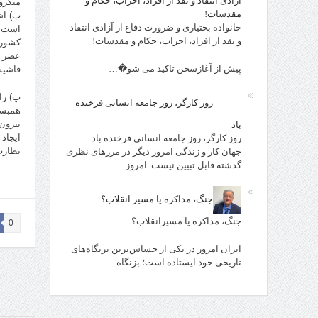
آزادی انتقاد و نقد از افراد، احزاب، حکام و
میکرو
مقدسات!
ب) اش
خانواده بختیاری و ضرورت دفاع از آزادی انتقاد
است و
و نقد از افراد، احزاب، حکام و مقدسات!
کشوری
عصر ب
پیش از آغازسخن تاکید می شو�…
فاشیس
پ) راه
روز کارگر، روز جامعه انسانی فرخنده
همبست
بیرون
باد
ایجاد
روز کارگر، روز جامعه انسانی فرخنده باد
نظارت
جهان کار و زندگی امروز دیگر در مرزهای نظری
گذشته قابل تبیین نیست. امروز…
جنگ، مذاکره یا مسیر انقلاب؟
جنگ، مذاکره یا مسیرانقلاب؟
0
ایران امروز در یکی از حساس‌ترین بزنگاه‌های
تاریخی خود ایستاده است؛ بزنگاه…