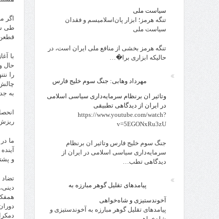
سیاست ملی
اگر م
تنگه هرمز؛ ابزار پان‌اسلامیسم و فقدان
طی شد
سیاست ملی
قطعن 
تنگه هرمز بخشی از منافع ملی ایران است، در
با آغ
حالیکه ابزاری برا�…
حال و
را نت
مهرداد وهابی: جنگ سوم خلیج فارس
چالش 
به جد
وتاثیر ان برنظام سرمایه‌داری سیاسی اسلامی
در ایران از دیدگاهی تطبیقی
انحصا
https://www.youtube.com/watch?
ریزش 
v=5EGONxRu3zU
ما در
جنگ سوم خلیج فارس وتاثیر ان برنظام
آینده
سرمایه‌داری سیاسی اسلامی در ایران از
و پشت
دیدگاهی تطب…
پیامدهای تقلیل گوهر مبارزه به
همفکر
آخوندستیزی و شاه‌خواهی
دوران
پیامدهای تقلیل گوهر مبارزه به آخوندستیزی و
دمکرا
شاه‌خواهی