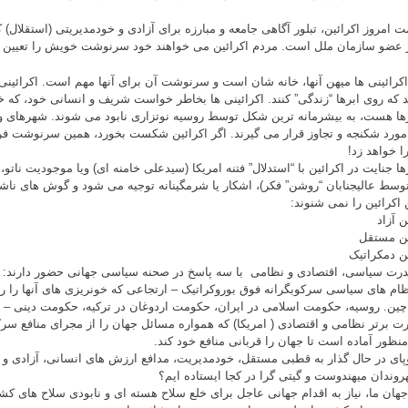
ت امروز اکرائین، تبلور آگاهی جامعه و مبارزه برای آزادی و خودمدیریتی (استقلال
عضو سازمان ملل است. مردم اکرائین می خواهند خود سرنوشت خویش را تعیین ک
اکرائینی ها میهن آنها، خانه شان است و سرنوشت آن برای آنها مهم است. اکرائینی
د که روی ابرها “زندگی” کنند. اکرائینی ها بخاطر خواست شریف و انسانی خود، که
ا هست، به بیشرمانه ترین شکل توسط روسیه نوتزاری نابود می شوند. شهرهای ویر
مورد شکنجه و تجاوز قرار می گیرند. اگر اکرائین شکست بخورد، همین سرنوشت فر
ا خواهد زد!
ها جنایت در اکرائین با “استدلال” فتنه امریکا (سیدعلی خامنه ای) ویا موجودیت ناتو، 
(توسط عالیجنابان “روشن” فکر)، اشکار یا شرمگینانه توجیه می شود و گوش های ناشن
 اکرائین را نمی شنوند:
ن آزاد
ین مستقل
ین دمکراتیک
رت سیاسی، اقتصادی و نظامی با سه پاسخ در صحنه سیاسی جهانی حضور دارند:
نظام های سیاسی سرکوبگرانه فوق بوروکراتیک – ارتجاعی که خونریزی های آنها را ر
چین. روسیه، حکومت اسلامی در ایران، حکومت اردوغان در ترکیه، حکومت دینی – ن
درت برتر نظامی و اقتصادی ( امریکا) که همواره مسائل جهان را از مجرای منافع سر
منظور آماده است تا جهان را قربانی منافع خود کند.
روندان میهندوست و گیتی گرا در کجا ایستاده ایم؟
جهان ما، نیاز به اقدام جهانی عاجل برای خلع سلاح هسته ای و نابودی سلاح های کش