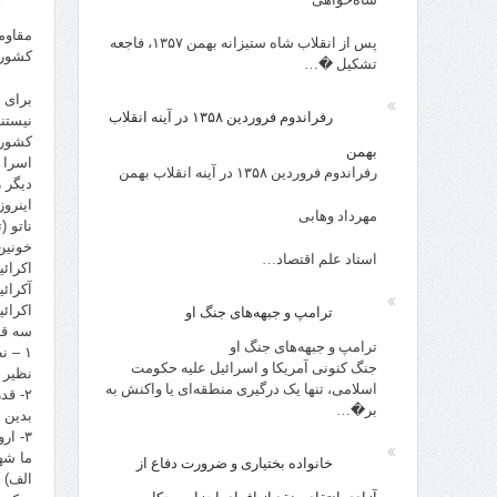
مقاوم
پس از انقلاب شاه ستیزانه بهمن ۱۳۵۷، فاجعه
کشور 
تشکیل �…
برای 
رفراندوم فروردین ۱۳۵۸ در آینه انقلاب
نیستن
کشوره
بهمن
اسرا 
رفراندوم فروردین ۱۳۵۸ در آینه انقلاب بهمن
دیگر ر
اینروز
مهرداد وهابی
ناتو 
خونین
استاد علم اقتصاد…
اکرائی
آکرائ
اکرائ
ترامپ و جبهه‌های جنگ او
سه قد
ترامپ و جبهه‌های جنگ او
۱ – 
جنگ کنونی آمریکا و اسرائیل علیه حکومت
نظیر 
اسلامی، تنها یک درگیری منطقه‌ای یا واکنش به
۲- ق
بر�…
بدین 
۳- اروپای در حال گذار به قطبی مستقل، خودمدیریت، مدافع ارزش های انسانی، آزادی و دمکراسی
ما شه
خانواده بختیاری و ضرورت دفاع از
الف) 