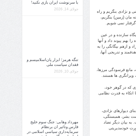
با سرنوشت ایران بازی نکنید!
جولای 14, 2026
ی و نژادی بنگریم و راه
 مان (زمین) بنگریم،
گرفتار نمی شویم.
گاه سازنده و در عین
 بهم پیوند داد و آنها
د و ازهم بیگانگی را به
فمند و تدریجی آنها،
تنگه هرمز؛ ابزار پان‌اسلامیسم و
فقدان سیاست ملی
 مانع فرسودگی مرزها،
جولای 10, 2026
 ویرانگری ها هستند.
 که در گوهر خود،
 اتکاء به قدرت نظامی
ینی، بنای دیوارهای نژادی،
مکراتیک سرنوشت بشر، همبستگی،
مهرداد وهابی: جنگ سوم خلیج
به بیان دیگر تضاد
فارس وتاثیر ان برنظام
ورت خودمدیریتی
سرمایه‌داری سیاسی اسلامی در