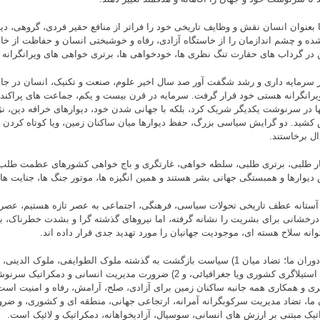
ا بعنوان انسان نقش و وظایف تاریخی خود را فراتر از منافع حقیر فردی، گروهی، دین
ه و چشم اندازمان را از خاستگاه آزادی، رفاه و خوشبختی انسان و حفاظت از خانه
در گرداب های حقارت تنگ نظری ها، خودخواهی ها، برتری خواهی های ویرانگرانه 
از سرمایه داری و رشد شگفت آور صد سال اخیر علوم، صنعت و تکنیک، انسان در جای
یرانگرانه هستی خود قرار گرفت. سرمایه در قرن بیست و یکم، جماعت های پراکنده را
نها در سرنوشت یکدیگر شریک کرد، بلکه با جهانی شدن خود، دیوارهای خرافه دین، نژا
کشید. دو گرایش سیاسی بزرگ، حفظ دیوارها میان ساکنان زمین، ویا کوتاه کردن هد
ال برخاستند.
ر طلبی، برتری طلبی، سلطه خواهی، غارتگری و باج خواهی کشورهای عظمت طلب،
دیوارها و همبستگی جهانی بشر هستند و همین انگیزه ها، موتور جنگ ها، جنایت ها،
 آستانه عطف تاریخی تحولات سیاسی، فرهنگی، اجتماعی به عصر تازه هستیم، عصری
 درخشانی برای بشریت را نشانه گرفته، اما نیروهای گذشته گرا و بشدت خطرناک، با
وانه سلاح هسته ای، موجودیت جهانیان را مورد تهدید جدی قرار داده اند.
تضاد دوران ما؛ تضاد میان 1) سیاست بازگشت به گذشته ملوک الطوایفی، ملوک الد
دینی، استیلاگری کشوری ویا جغرافیائی، و 2) ضرورت مدیریت انسانی و د
ی و همکاری همه جانبه ساکنان زمین برای آزادی، صلح، آرامش، رفاه و امنیت است. 
 ما، تضاد مدیریت سرکوبگرانه آمرانه، ارتجاعی جهانی، منطقه ای و کشوری، و ضر
تیک مبتنی بر ارزش های انسانی، سوسیال، آزادیخواهانه، دمکراتیک و لائیک است.