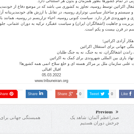
بی در تمام کشورها بطور همزمان و بدون هر استثنائی دارد.
غال اکرائین توسط روسیه، تجاوز به کشوری می باشد که در موضع دفاع از خودمدی
 سیستم و ساختار سیاسی نوتزاری روسیه، در تقابل با ارزش های خودمدیریتانه آزاد
 و شهروندی قرار دارد. سیاست کنونی روسیه، احیاء تزاریسم در روسیه، همانند با
ربریت و جاهلیت (اشغالگران ایران) و سیاست عقبگرد ترکیه به دوران عثمانی، جلو
م در قرن بیست و یکم است.
کار آزادی اکرائین؛
گی جهانی برای استقلال اکرائین
 راندن اشغالگران، نه به جنگ، نه به جنگ طلبان
 نهاد یاری بین المللی شهروندی برای کمک به اکرائین
 علنی سازمان ملل بر مراکز هسته ای و خلع سلاح اتمی همه کشورها!
اقبال اقبالی
05.03.2022
www.tribuneiran.org
Share
Share
Share
0
Tweet
0
Like
Previous
همبستگی جهانی برای 
صدراعظم آلمان: شاهد یک
چرخش دوران هستیم