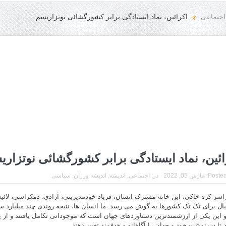
امعه انسانی فرخنده باد
اجتماعی
اکرائین، نماد ایستادگی برابر کشورگشائی نوتزاریسم
ائین، نماد ایستادگی برابر کشورگشائی نوتزار
Posted
مارس 05, 2022
در:
اجتماعی
,
اندیشه
,
اندیشه ورزان
,
سیاسی
اسر کره خاکی، این خانه مشترک انسان، فریاد خودمدیریتی، آزادی، دمکراسی، لائی
ل برای تک تک کشورها به گوش می رسد. ما انسان ها، نتیجه روندی چند میلیارد س
و این یکی از ارزشمندترین دستاوردهای جهان است که موجوداتی تکامل یافتند و از پ
 تا سرنوشت خود و جهان را آگاهانه و هدفمند تغییر دهند.