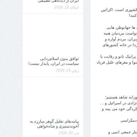
ایران از دیدگاهی تطبیقی
جولای 10, 2026
) کشوری است. اکرائین
نند!
 ها جهانوطن هایی
 خواست مردمان همه
ان، مردم آواره و
دا در خانه کشورهای
پراتیک ناتو و رقابت با
توافق بدون اسلام‌زدایی
وا و مغزهای علیل فریاد
سیاست در ایران، پایدار نیست!
ژوئن 19, 2026
وزانه شاهد هستیم؛
ژادی در اسرائیل و …
کردگی خود می بیند و
پیامدهای تقلیل گوهر مبارزه به
آخوندستیزی و شاه‌خواهی
تار جمعی اتمی و
می 30, 2026