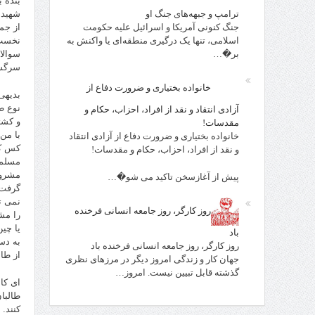
بنده 
شهید 
ترامپ و جبهه‌های جنگ او
جنگ کنونی آمریکا و اسرائیل علیه حکومت
نخست 
اسلامی، تنها یک درگیری منطقه‌ای یا واکنش به
سوالا
بر�…
سرگشا
خانواده بختیاری و ضرورت دفاع از
بدیهی
نوع طا
آزادی انتقاد و نقد از افراد، احزاب، حکام و
و کشت
مقدسات!
با من
خانواده بختیاری و ضرورت دفاع از آزادی انتقاد
کس که
و نقد از افراد، احزاب، حکام و مقدسات!
مسلما
مشروع
پیش از آغازسخن تاکید می شو�…
گرفت.
نمی ت
روز کارگر، روز جامعه انسانی فرخنده
را مش
یا چی
باد
به دس
روز کارگر، روز جامعه انسانی فرخنده باد
از طا
جهان کار و زندگی امروز دیگر در مرزهای نظری
گذشته قابل تبیین نیست. امروز…
ای کا
طالبا
کنند.