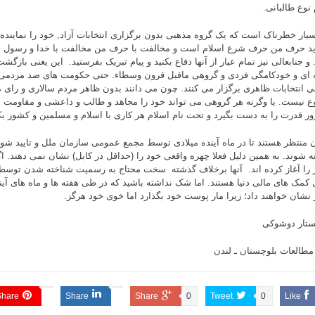
 نوع طالبانی.
سیار خطرناک است که یک گروه مذهبی بدون برگزاری انتخابات آزاد, خود را نماینده
ید حرف من حرف شرع اسلام است و مخالفت با حرف من مخالفت با خدا و رسول خ
 جنابعالی نیز تمام عیار از آنها دفاع بکنید و پیام تبریک بفرستید. این یعنی بازگش
 ای و خودکامگی فردی و گروهی ماقبل قرون وسطاء. حتی حکومت های ضد مردمی
ی انتخابات ظاهری برگزار می کنند. چون می دانند بدون ظاهر مردم سالاری و رای 
 نیست. یا وگرنه هر گروهی می تواند خود را مجاهد و طالب و داعشی و مقاومت ا
زور قدرت را به دست بگیرد و تحت نام اسلام هر کاری با اسلام و مسلمین و کشور بک
ن منتظر هستند تا در ماه آینده میلادی توسط مجمع عمومی سازمان ملل و تایید ش
ه شوند. به همین دلیل فعلا چهره واقعی خود را (حداقل در کابل) نشان نمی دهند. 
 را آغاز کرده اند. آنها برخلاف گذشته سخت محتاج به رسمیت شناخته شدن توسط 
کمک های مالی دنیا هستند. اما شک نداشته باشید که در طی هفته ها و ماه های آین
 نشان خواهند داد؛ زیرا مار پوست خود بگذارد اما خوی خود هرگز.
ستار دوشوکی
مطالعات بلوچستان ـ لندن
Share
Share
Share
0
Tweet
0
Like