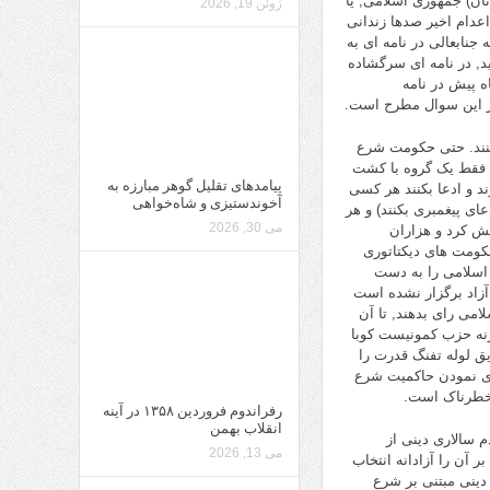
تان) جمهوری اسلامی, یا
ژوئن 19, 2026
اعدام اخیر صدها زندانی
ست قوه قضائیه وی نمی پردازم. بنده در شهریور ٩۷ زمانی که جنابعالی در نامه ای به
, در نامه ای سرگشاده
ه پیش در نامه
نیز این سوال مطرح است.
کنند. حتی حکومت شرع
نکه فقط یک گروه با کشت
پیامدهای تقلیل گوهر مبارزه به
ند و ادعا بکنند هر کسی
آخوندستیزی و شاه‌خواهی
ای پیغمبری بکنند) و هر
می 30, 2026
عش کرد و هزاران
کومت های دیکتاتوری
اسلامی را به دست
 آزاد برگزار نشده است
امی رای بدهند, تا آن
نه حزب کمونیست کوبا
ق لوله تفنگ قدرت را
ری نمودن حاکمیت شرع
ر خطرناک است.
رفراندوم فروردین ۱۳۵۸ در آینه
انقلاب بهمن
م سالاری دینی از
می 13, 2026
 آن را آزادانه انتخاب
 دینی مبتنی بر شرع