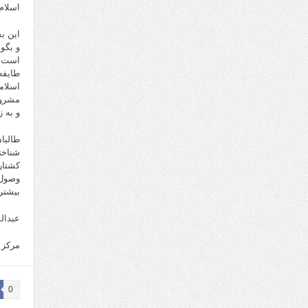
اسلام
این ب
و بگو
است. و
طایفه
اسلام
مشروع
و به 
طالبا
شناخت
کشتار
وصول 
بیشتر
عبدال
مرکز 
0