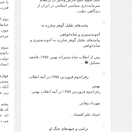
یا حم
سرمایه‌داری سیاسی اسلامی در ایران از
قدرت 
دیدگاهی تطب…
دوم ا
جنابع
پیامدهای تقلیل گوهر مبارزه به
چون د
آخوندستیزی و شاه‌خواهی
مردم 
پیامدهای تقلیل گوهر مبارزه به آخوندستیزی و
شاه‌خواهی
سوم ا
داشته
پس از انقلاب شاه ستیزانه بهمن ۱۳۵۷، فاجعه
دولت 
تشکیل �…
انسان
چهارم 
رفراندوم فروردین ۱۳۵۸ در آینه انقلاب
مبتنی
بهمن
آنکه 
رفراندوم فروردین ۱۳۵۸ در آینه انقلاب بهمن
زیر ن
مهرداد وهابی
پنجم ا
که طا
استاد علم اقتصاد…
اند. 
می ده
ترامپ و جبهه‌های جنگ او