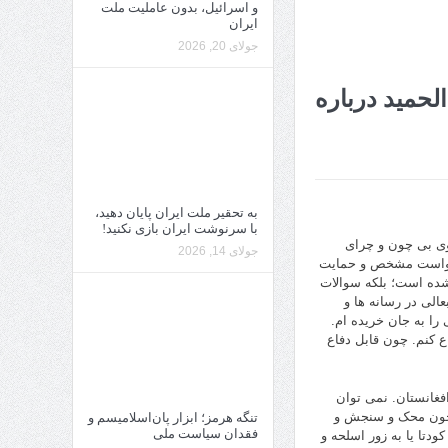
و اسرائیل، بدون عاملیت ملت
ایران
جولای 20, 2026
لحمید درباره
به تحقیر ملت ایران پایان دهید،
با سرنوشت ایران بازی نکنید!
روی بی چون و چرای
جولای 14, 2026
درخواست مشخص و حمایت
) شده است؛ بلکه سوالات
الی در رسانه ها و
را به جان خریده ام.
ع کنم. چون قابل دفاع
افغانستان. نمی توان
. چون محک و سنجش و
تنگه هرمز؛ ابزار پان‌اسلامیسم و
فقدان سیاست ملی
دتا یا به زور اسلحه و