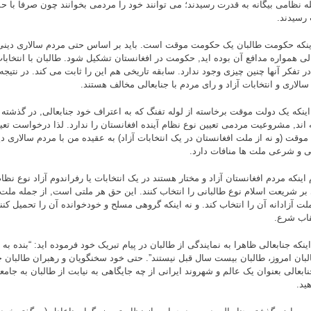
له نظامی بیگانه به قدرت رسیدند؛ می توانند خود را مردمی بخوانند چون صرفا با 
رسیدند.
ینکه حکومت طالبان یک حکومت موقت است. باید بر اساس حتی مردم سالاری دینی و 
الی همواره مدافع آن بوده اید, حکومت در افغانستان تشکیل شود. طالبان با انتخابا
ر تفکر آنها چنین چیزی وجود ندارد. سابقه تاریخی هم این را ثابت می کند. در نتیج
سالاری و انتخابات آزاد و رای مردم با جنابعالی مخالف هستند.
ینکه یک دولت موقت برخاسته از لوله تفنگ که به اعتراف خود جنابعالی, در گذشته 
 اند, مشروعیت مردمی تعیین نوع نظام آینده افغانستان را ندارد. لذا درخواست تعی
موقت (و نه از ملت افغانستان در یک انتخابات آزاد) به عقیده من با مردم سالاری د
ی و شرعی ملت ها منافات دارد.
اینکه مردم افغانستان آزاد و مختار هستند در یک انتخابات یا رفراندوم آزاد نوع نظا
 بر شریعت اسلام نوع طالبانی را انتخاب کنند. این حق هر ملتی است, از جمله ملت
ملت آزادانه آن را انتخاب کند. و نه اینکه گروهی مسلح و خودخوانده آن را تحمیل کنن
قاب شرع.
ینکه جنابعالی ظاهرا به نمایندگی از طالبان در پیام تبریک خود فرموده اید: “بنده به
لبان امروز، طالبان بیست سال قبل نیستند”. حتی خود سخنگویان و رهبران طالبان چن
جنابعالی بعنوان یک عالم و شهروند ایرانی از چه جایگاهی به نیابت از طالبان به جا
ید.