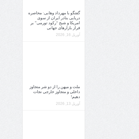
گفتگو با مهرداد وهابی: محاصره
دریایی بنادر ایران از سوی
امریکا و شبح “رکود تورمی” بر
فراز بازارهای جهانی
آوریل 16, 2026
ملت و میهن را از دو شر متجاوز
داخلی و متجاوز خارجی نجات
دهیم!
آوریل 13, 2026