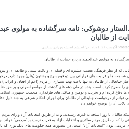
الستار دوشوکی: نامه سرگشاده به مولوی عبدا
یت از طالبان
Posted
آگوست 27, 2021
در:
اندیشه
,
اندیشه ورزان
,
سیاسی
سرگشاده به مولوی عبدالحمید درباره حمایت از طالبان
جایی که از نظر فرهنگ, تعصب عشیره ای و قبیله ای و بافت سنتی و طایفه ای و پی
 شباهت ها و قرابت های فراوانی بین دو قوم بلوچ و پشتون (پتان) وجود دارد, 
عیار جنابعالی از طالبان نه تنها باعث بهت بسیاری از مردم (اعم از افغان و ایرانی
ی را مطرح کرده است. بنده در طی دهه های گذشته از مواضع اصولی و بر حق جنابع
 ها دفاع کرده ام و تخریب و توهین و هتاکی های طرفدارن متعصب جمهوری اسلامی 
می توانم از درخواست جنابعالی از طالبان برای اجرای احکام شرعی به چند دلیل دفا
 دلایل آن را توضیح خواهم داد.
ینکه طالبان با زور اسلحه به قدرت رسیدند, و نه از طریق انتخابات آزاد و رای مردم 
ی را که از طریق مردم سالاری و انتخابات آزاد به قدرت نرسیده, “مردمی” خواند
ی مردمی بودن “انتخابات آزاد” است. در اینصورت همه حکومت های دیکتاتوری که با کو