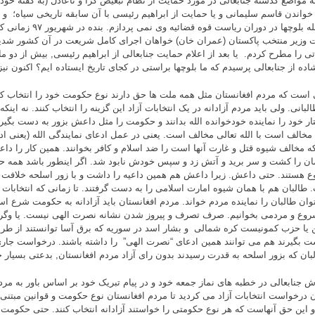
به مواضع گذشته جنابعالی در مورد حمایت از نظام تبعیض گرا و ناعادل (به گفته خود
خواندن قاسم سلیمانی و یا حمایت از ابراهیم رئیسی با آن سابقه تاریخی سیاه؛ و 
از جمله بلوچها در دوران ریا
وزیر منتخب پاکستان (عمران خان) خواهان اجرای کامل شریعت در آن کشور شدید
تی را مطرح کردم. یا بعد از اعلام حمایت جنابعالی از ابراهیم رئیسی, بیش از دو ما
ده از جنابعالی پرسیدم که ما بلوچها براستی در کجای تاریخ ایستاده ایم؟ اکنون 
 است که مردم افغانستان مثل همه ملت ها حق دارند نوع حکومت خود را انتخاب 
لبانی. ولی باید مردم آزادانه در یک انتخابات آزاد این گزینه را انتخاب کنند. نه ای
ار خود را نماینده خودخوانده الله بدانند و حکومت را مثل داعش بزور به دست بگیر
 مخالف است با الله تعالی مخالف است. یعنی در عمل ادعای نمایندگی الله (یعنی ادع
 مخالف شیوه قتل و غارت آنها است را ضد اسلام و کافر بخوانند. همین کار را دا
ن را کشت و سر برید و آتش زد و سپس خودش نابود شد. اگر اینطور باشد همه ح
 هستند. حتی داعش. زیرا داعش هم همین داعیه را داشت و با زور اسلحه خلافت 
 طالبان هم با همان شیوه امارت اسلامی را به دست گرفتند. تا زمانی که انتخابات
وان طالبان را نماینده مردم خواند. مردم افغانستان باید آزادانه به حکومت شرع اسل
روع و مردمی بخوانیم. صرف تصرف و پیروز شدن نشانه نصرت الهی نیست. یا وگر
ن یا حزب کمونیست کره شمالی و بشار اسد در سوریه که برق آسا توانستند از طری
ت بگیرند هم می توانند همین ادعای “نصرت الهی” را داشته باشند. درخواست جا
لبان که بزور اسلحه به قدرت رسیدند بدون رای آزاد مردم افغانستان, بدعتی بسیا
ش جنابعالی در خطبه های نماز جمعه خود و در پیام تبریک خود بر اساس باور به مرد
ن درخواست انتخابات آزاد می کردید تا مردم افغانستان نوع حکومت و قوانین مبتنی بر
 و این حق آنهاست که هر نوع حکومتی را خواستند آزادانه انتخاب کنند. حتی حکومت