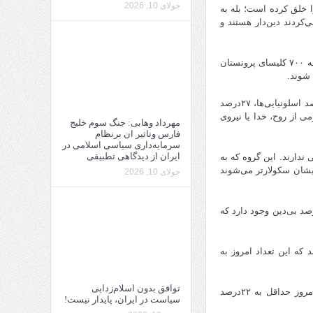
جولای 10, 2026
ا خلق کرده است؛ بله به
، ۹۰درصد ایسلندی‌ها ادعا می‌کردند دین‌دار هستند و
ـ نزدیک به ۷۰درصد هلندی‌ها، به هیچ دینی پای‌بند نیستند، و پیش‌بینی می‌شود که نزدیک به ۷۰۰ کلیسای پروتستان
ـ طبق آخرین نظرسنجی یوروبارومتر، ۱۹درصد اسپانیایی‌ها، ۲۴درصد دانمارکی‌ها، ۲۶درصد اسلونیایی‌ها، ۲۷درصد
د که به هیچ مفهومی از روح، خدا یا نیروی
مهرداد وهابی: جنگ سوم خلیج
فارس وتاثیر ان برنظام
سرمایه‌داری سیاسی اسلامی در
ایران از دیدگاهی تطبیقی
 احساس تعلق دینی ندارند. این گروه که به
تارهایشان سکولارتر می‌شوند
جولای 10, 2026
ن آمریکایی‌هایِ نسل هزاره (نسل وای) که در دهه سوم زندگی خود هستند، ۳۵درصد بی‌دین وجود دارد که
معرفی کرده بودند که این تعداد امروز به
توافق بدون اسلام‌زدایی
ـ ۱۵درصد از جمعیت استرالیا در سال ۲۰۰۱ گفته بودند که دینی ندارند که این رقم امروز حداقل به ۲۲درصد
سیاست در ایران، پایدار نیست!