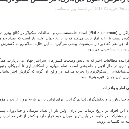
Posted
فوریه 01, 2017
در:
اندیشه ورزان
,
سیاسی
فیل زاکرمن (Phil Zuckerman) استاد جامعه‌شناسی و مطالعات سکولار در کالج پی
گتون پست با ارایه آمار ثابت می‌کند که در تاریخ جهان اولین بار است که تعداد جوا
رین دین دنیا تبدیل می‌شود.
زاینده مطالعات اخیر که به پایش وضعیت کشورهای سراسر جهان می‌پردازند، همگی
ن‌داری در حال افول و خاموشی است. تمام جهان، از اسکاندیناوی تا آمریکای جنوبی
ی‌سابقه‌ای از سکولاریزم را تجربه می‌کند. در واقع، آن گونه که گزارش اخیر نشنال 
رین دین جهان، «بی‌دینی» است.
 آمار و واقعیات
د خداناباوران و تجاهل‌گران (ندانم گرایان) برای اولین بار در تاریخ نروژ، از تعداد 
اد این افراد در تاریخ بریتانیا نیز برای اولین بار از تعداد مؤمنان و خداباوران 
حضور و مشارکت در کلیسا در پایین‌ترین
ه به کلیسا می‌روند.