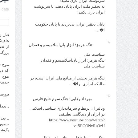
سرنوشت ایران بازی نکنید!
به تحقیر ملت ایران پایان دهید، با سرنوشت
 date:
ایران بازی نکنید!
پایان تحقیر ایران، بی‌تردید با پایان حکومت
ا�…
هافین
تنگه هرمز؛ ابزار پان‌اسلامیسم و فقدان
بزرگت
سیاست ملی
تنگه هرمز؛ ابزار پان‌اسلامیسم و فقدان
موج ف
سیاست ملی
که دی
موج ب
تنگه هرمز بخشی از منافع ملی ایران است، در
جدیدت
حالیکه ابزاری برا�…
بررسی
مهرداد وهابی: جنگ سوم خلیج فارس
ـ تعدا
وتاثیر ان برنظام سرمایه‌داری سیاسی اسلامی
در ایران از دیدگاهی تطبیقی
ـ تعد
https://www.youtube.com/watch?
v=5EGONxRu3zU
یک‌شنب
جنگ سوم خلیج فارس وتاثیر ان برنظام