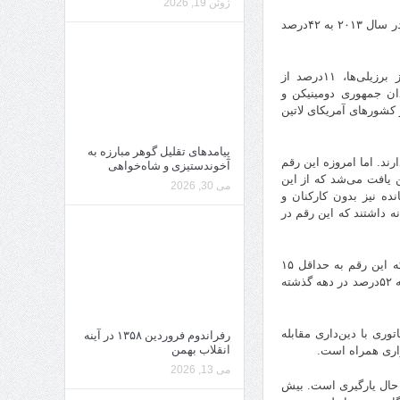
ژوئن 19, 2026
ـ ۳۰درصد جمعیت نیوزیلند در سال ۲۰۰۱ خود را بی‌دین معرفی کرده بودند که این گروه در سال ۲۰۱۳ به ۴۲درصد
ـ در میان کشورهای آمریکای جنوبی، ۷درصد از مردان و زنان مکزیکی، ۸درصد از برزیلی‌ها، ۱۱درصد از
درصد از ساکنان شیلی، ۱۸درصد از شهروندان جمهوری دومینیکن و
ر کشورهای آمریکای لاتین
پیامدهای تقلیل گوهر مبارزه به
ی دینی دارند. اما امروزه این رقم
آخوندستیزی و شاه‌خواهی
بد بودایی در سراسر ژاپن یافت می‌شد که از این
می 30, 2026
اد ۲۰۰۰۰ معبد از میزان باقی‌مانده نیز بدون کارکنان و
دانا (محراب شینتو) در خانه داشتند که این رقم در
ـ در حالی که ۱۱ درصد درصد از شهروندان کره جنوبی در سال ۲۰۰۵ خداناباور بودند که این رقم به حداقل ۱۵
درصد در اواخر سال رسید، تعداد افرادی که خود را دین‌دار می‌خواندند نیز از ۵۸ درصد به ۵۲درصد در دهه گذشته
تاتوری با دین‌داری مقابله
رفراندوم فروردین ۱۳۵۸ در آینه
انقلاب بهمن
واری همراه است.
می 13, 2026
ر حال یارگیری است. بیش