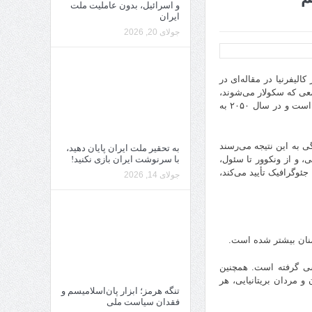
و اسرائیل، بدون عاملیت ملت
ایران
جولای 20, 2026
تزر در کالیفرنیا در مقاله‌ای در
معی که سکولار می‌شوند،
از تعداد جوامعی که دین‌دار می‌شوند، پیشی می‌گیرد. با این حال، اسلام رو به گسترش است و در سال ۲۰۵۰ به
 به این نتیجه می‌رسند
به تحقیر ملت ایران پایان دهید،
با سرنوشت ایران بازی نکنید!
، و از ونکوور تا سئول،
جئوگرافیک تأیید می‌کند،
جولای 14, 2026
مؤمنان بیشتر شده است.
پیشی گرفته است. همچنین
 میزان خود قرار دارد و کمتر از ۲درصد از زنان و مردان بریتانیایی، هر
تنگه هرمز؛ ابزار پان‌اسلامیسم و
فقدان سیاست ملی