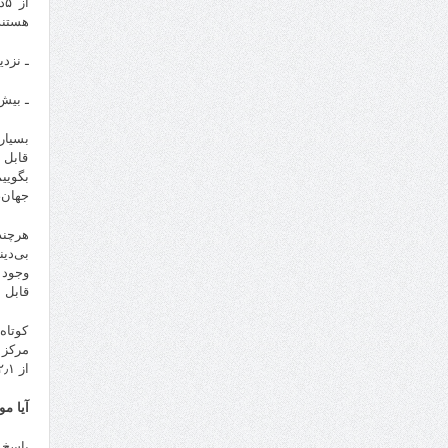
هستند
ـ نزدیک به ۲۰درصد از شهروندان بوتسوان
ـ بیش از ۲۰درصد از اهالی جا
بسیار
قابل 
بگویی
جهان،
هرچند
وجود 
قابل 
کوتاه
از ۲٫۱ میلیارد در سال ۲۰۲۰ برسد.
آیا م
پاسخ 