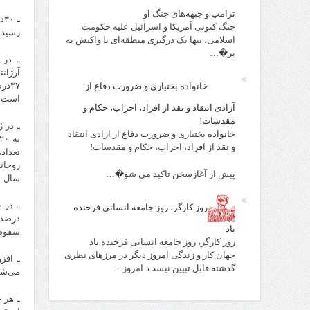
ترامپ و جبهه‌های جنگ او
جنگ کنونی آمریکا و اسرائیل علیه حکومت
رسیدن
اسلامی، تنها یک درگیری منطقه‌ای یا واکنش به
بر�…
۳۷د
خانواده بختیاری و ضرورت دفاع از
است.
آزادی انتقاد و نقد از افراد، احزاب، حکام و
مقدسات!
خانواده بختیاری و ضرورت دفاع از آزادی انتقاد
و نقد از افراد، احزاب، حکام و مقدسات!
پیش از آغازسخن تاکید می شو�…
سال ۲۰۰۶ به ۴۴درصد در تمام کشور و تنها ۲۶درصد در شهرهای بزرگ کاهش یافت.
روز کارگر، روز جامعه انسانی فرخنده
باد
سقوط
روز کارگر، روز جامعه انسانی فرخنده باد
جهان کار و زندگی امروز دیگر در مرزهای نظری
گذشته قابل تبیین نیست. امروز…
می‌شد
ـ هر 