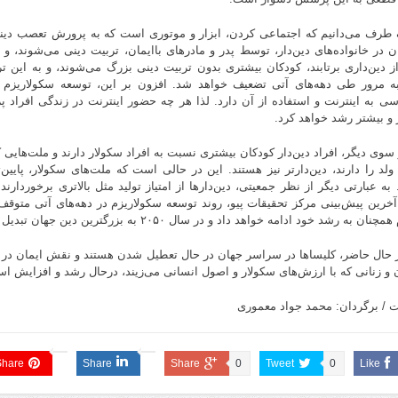
 طرف می‌دانیم که اجتماعی کردن، ابزار و موتوری است که به پرورش تعصب دینی
ن در خانواده‌های دین‌دار، توسط پدر و مادرهای باایمان، تربیت دینی می‌شوند، و 
ز دین‌داری برتابند، کودکان بیشتری بدون تربیت دینی بزرگ می‌شوند،‌ و به این 
ه مرور طی دهه‌های آتی تضعیف خواهد شد. افزون بر این، توسعه سکولاریزم ا
ی به اینترنت و استفاده از آن دارد. لذا هر چه حضور اینترنت در زندگی افراد پ
 و بیشتر رشد خواهد کرد.
ز سوی دیگر، افراد دین‌دار کودکان بیشتری نسبت به افراد سکولار دارند و ملت‌هایی ک
 ولد را دارند، دین‌دارتر نیز هستند. این در حالی است که ملت‌های سکولار، پایین‌ت
. به عبارتی دیگر از نظر جمعیتی، دین‌دارها از امتیاز تولید مثل بالاتری برخوردار
خرین پیش‌بینی مرکز تحقیقات پیو، روند توسعه سکولاریزم در دهه‌های آتی متوقف
نان به رشد خود ادامه خواهد داد و در سال ۲۰۵۰ به بزرگترین دین جهان تبدیل خواهد شد.
ر حال حاضر، کلیساها در سراسر جهان در حال تعطیل شدن هستند و نقش ایمان در 
 و زنانی که با ارزش‌های سکولار و اصول انسانی می‌زیند، درحال رشد و افزایش ا
 / برگردان: محمد جواد معموری
Share
Share
Share
0
Tweet
0
Like