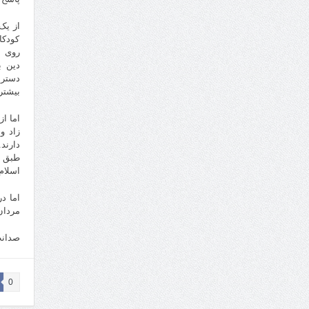
از یک
کودکا
روی ا
دین ب
دسترس
بیشتر
اما ا
زاد و
دارند
طبق آ
اسلام همچ
اما د
مردان
صدانت
0