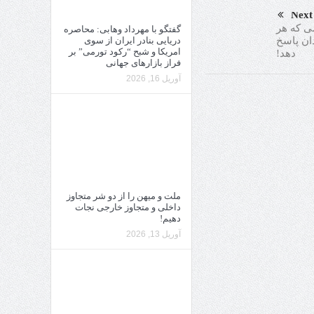
Next
ی که هر
گفتگو با مهرداد وهابی: محاصره
دریایی بنادر ایران از سوی
دان پاسخ
امریکا و شبح “رکود تورمی” بر
دهد!
فراز بازارهای جهانی
آوریل 16, 2026
ملت و میهن را از دو شر متجاوز
داخلی و متجاوز خارجی نجات
دهیم!
آوریل 13, 2026