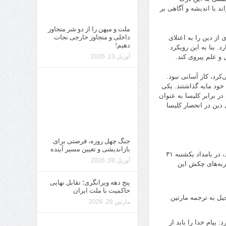
 با اندیشه و آگاهی بر
ملت و میهن را از دو شر متجاوز
داخلی و متجاوز خارجی نجات
از دین را به اعتلای
دهیم!
 بنا به این رویکرد
 و علم پیروی کند.
آوریل 13, 2026
کرد، کار آسانی نبود.
خود مایه گذاشتند. یکی
ناه ایستادگی در برابر کلیسا به عنوان
دین در انحصار کلیسا
جنگ چهل روزه، فرصتی برای
بازاندیشی و تعیین مسیر آینده
روایتی آمیخته به افسانه می‌گوید مارتین لوتر که از انحرافات ارباب دین به خشم آمده بود، در بامداد یکشنبه ۳۱
آوریل 08, 2026
 ضربه‌های چکش این
پنج دهه ویرانگری؛ تقابل نهایی
حاکمیت با ملت ایران
جیل به ترجمه مارتین
مارس 28, 2026
 پیام خدا را باید از