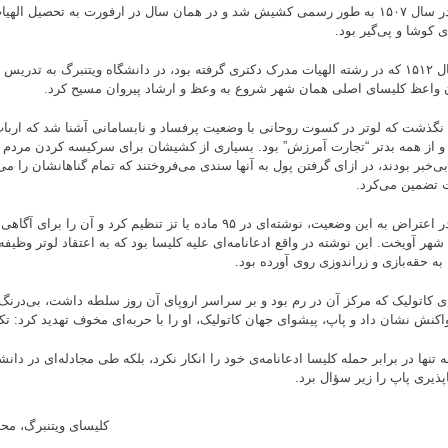
لوتر در سال ۱۵۰۷ به طور رسمی کشیش شد و در همان سال در ارفورت به تحصیل ال
ی کوشا و پی‌گیر بود.
در سال ۱۵۱۲ که در رشته الهیات مدرک دکتری گرفته بود، در دانشگاه ویتنبرگ به تدر
 واعظ کلیسای اصلی همان شهر شروع به وعظ و ارشاد پیروان مسیح کرد.
نگذشت که لوتر در کسوت روحانی با وضعیت پرفساد و نابسامانی آشنا شد که ارباب 
 و از همه بدتر “تجارت آمرزش” بود. بسیاری از کشیشان برای سرکیسه کردن مردم ع
ی‌خبر بودند، در ازای گرفتن پول به آنها سندی می‌فروختند که تمام گناهانشان را می‌
تضمین می‌کرد.
لوتر در اعتراض به این وضعیت، نوشته‌ای در ۹۵ ماده یا تز تنظیم کرد و آ
شهر آویخت. این نوشته در واقع ادعانامه‌ای علیه کلیسا بود که به اعتقاد لوتر وظی
به حقه‌بازی و زراندوزی روی آورده بود.
ی کاتولیک که مرکز آن در رم بود و بر سراسر اروپای آن روز سلطه داشت، بی‌درنگ د
واکنش نشان داد و پاپ، پیشوای جهان کاتولیک، او را با حربه‌ای مخوف تهدید کرد: تک
ه تنها در برابر حمله کلیسا ادعانامه‌ی خود را انکار نکرد، بلکه طی مجادله‌ای در دان
پذیری پاپ را زیر سؤال برد.
کلیسای ویتنبرگ، مح