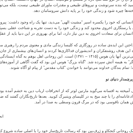
ید که بنده سرنوشت و نیروهای طبیعی و مقدرات ماورای طبیعی نیست، بلکه می‌تواند
خته‌ها چیره شود و زندگی خود را بر پایه دانش سروسامان دهد.
انسانی که خود را یکسره اسیر “مشیت الهی” می‌دید، تنها یک راه وجود داشت: پیروی 
یا رستگاری اخروی محدود کند و زندگی خود را به دست تجربه و شناخت عقلی بسپارد.
انسان برای سعادت اخروی به دین نیاز دارد، اما برای بهروزی در این دنیا باید از عقل
داختن این ایده‌ی ساده در روزگاری که کلیسا زندگی مادی و معنوی مردم را رهبری می‌
ه این هدف روشنفکران و اندیشوران فداکاری‌ها کردند و انسان‌های بیشماری از جان 
از نامی‌ترین آنها یان هوس (۱۴۱۵ – ۱۳۷۱) است. این روحانی اهل بوهم به گ
گر” به هیمه آتش سپرده شد. “گناه بزرگ” هوس این بود که گفت آگاهی از آموزه‌های 
 تمام بندگان خداوند می‌توانند با خواندن “کتاب مقدس” از پیام او آگاه شوند.
پرچمدار دنیای نو
ادعانامه‌ای را با چند میخ به در کلیسای ویتنبرگ کوبید. بعدها تاریخ‌نگاران گفتند که
همان ناقوسی بود که در مرگ قرون وسطی به صدا در آمد.
ان
ک روحانی کنجکاو و ژرف‌بین بود که رسالت تاریخ‌ساز خود را با اصلی ساده شروع کرد: