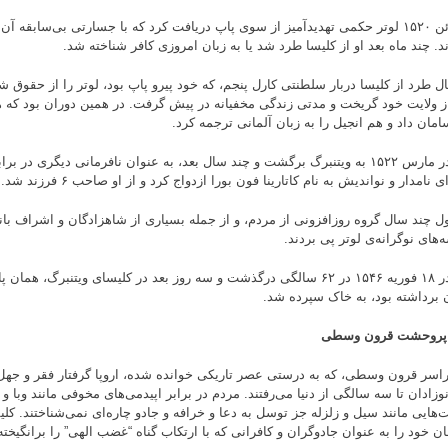
در ژوئن ۱۵۲۰ لوتر حکمی تهدیدآمیز از سوی پاپ دریافت کرد که با جسارتی بی‌سابقه آ
د. چند ماه بعد او از کلیسا طرد شد یا به زبان امروزی کافر شناخته شد.
بال طرد از کلیسا دربار سلطنتی کارل پنجم، که خود پیرو پاپ بود، لوتر را از حقو
از ولایت خود گریخت و مدتی زندگی مخفیانه در پیش گرفت. در همین دوران بود که ه
مان داد و هم انجیل را به زبان آلمانی ترجمه کرد.
لوتر در مارس ۱۵۲۲ به ویتنبرگ برگشت و چند سال بعد، به عنوان نافرمانی دیگری در ب
ای نامدار و نواندیش به نام کاتارینا فون بورا ازدواج کرد و از او صاحب ۶ فرزند شد.
ل چند سال گروه روزافزونی از مردم، و از جمله بسیاری از شاهزادگان و اشراف بان
‌های نوگرانه‌ی لوتر پی بردند.
لوتر در ۱۸ فوریه ۱۵۴۶ در ۶۲ سالگی درگذشت و سه روز بعد در کلیسای ویتنبرگ، 
 برداشته بود، به خاک سپرده شد.
پروحشت قرون وسطی
اسر قرون وسطی، که به درستی عصر تاریکی خوانده شده، اروپا گرفتار فقر و جهل 
وزادان تا سه سالگی از دنیا می‌رفتند. مردم در برابر اپیدمی‌های مخوفی مانند وبا 
هایی مانند سیل و زلزله جز توسل به دعا و خرافه و جادو چاره‌ای نمی‌شناختند. کلیس
ن خود را به عنوان جادوگران و کافرانی که با ارتکاب گناه “غضب الهی” را برانگیخته