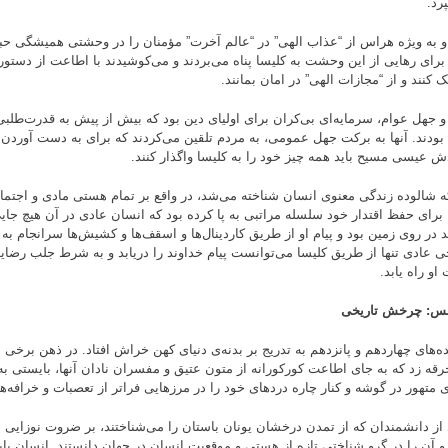
رد.
 به ویژه هراس از “عذاب الهی” در “عالم آخرت” مؤمنان را در وحشتی همیشگی حب
برای رهایی از این وحشت به کلیسا پناه می‌بردند و می‌کوشیدند با اطاعت از دستوره
 کنند و از “مجازات الهی” در امان بمانند.
 جهل عوام، سرمایه‌ای بی‌کران برای اولیای دین بود که بیش از پیش به قدرت‌طلبی
 بودند. آنها به برکت جهل عمومی، به مردم تلقین می‌کردند که برای به دست آورد
ش عیسی مسیح باید همه چیز خود را به کلیسا واگذار کنند.
ه شالوده زندگی معنوی انسان شناخته می‌شد، در واقع بر تمام هستی مادی و اجتما
 برای حفظ اقتدار خود سلسله مراتبی به پا کرده بود که انسان عادی در آن هیچ جای
د در روی زمین بود و پیام او از طریق کاردینال‌ها و اسقف‌ها و کشیش‌ها سرانجام به
 عادی تنها از طریق کلیسا می‌توانست پیام خداوند را دریابد و به شرط جلب رضایت
او راه یابد.
نس: چرخش تاریخی
ه‌های چهاردهم و پانزدهم به تدریج بر بدنه‌ی دنیای کهن خراش افتاد. در ذهن برخی
رقه زد که به جای اطاعت کورکورانه از متون عتیق و مفسران نادان آنها، بایستی به
ی متهور در گوشه و کنار چاره دردهای خود را در مرزهایی فراتر از تعصبات و خرافه‌
از دانشمندان که از تمدن درخشان یونان باستان را می‌شناختند، بر ضروت نوزایی 
 و آن را در گرو شناختی تازه از هستی و موقعیت انسان در جهان دانستند. انسان با