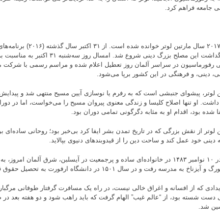
 جامعه فراهم کرد.
سال ۲۰۱۷ سال مارتین لوتر خوانده 
 رفورماسیون در سراسر آلمان روز تعطیل اعلام شده و مراسم رسمی با شرکت مق
، دینی، و فرهنگی در این کشور برپا می‌شود.
ن لوتر، پیشوای جنبشی است که به رفرم یا نوسازی آیین مسیح منتهی شد و پیدایش
 داشت. او تنها اصلاح کلیسا و زندگی معنوی پیروان مسیح را می‌خواست، اما در دوران
ا شده بود، اقدام او به مثابه دگرگونی تمامی دوران بود.
ن لوتر از نقش بزرگی که در تاریخ تمدن بشر ایفا کرد بی‌خبر بود؛ روحانی ساده‌ای ب
 دینی خود عمل کند و ساحت دین را از قیدوبندهای دنیوی بپالاید.
لوتر در ۱۰ نوامبر ۱۴۸۳ در خانواده‌ای ساده و پرجمعیت در آیسلبن، شرق آلمان امروز
آیزناخ به مدرسه رفت و در سال ۱۵۰۱ در دانشگاه ارفورت به تحصیل حقوق قضایی پرداخت.
یدادی که از افسانه و اغراق خالی نیست، در راه یک مسافرت گرفتار طوفانی مرگبار 
 دست شسته بود، از “عالم غیب” الهام گرفت که باید راهب شود و دو هفته بعد در
ین شد.