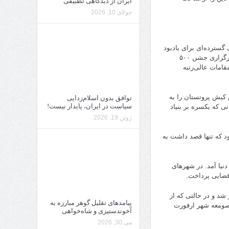
ایران از دیدگاهی تطبیقی
جولای 10, 2026
شده است. از ۳۱ اکتبر سال گذشته (۲۰۱۶) برنامه‌های گسترده‌ای برای یادبود
و بزرگداشت این مصلح بزرگ دینی شروع شد. امسال روز سه‌شنبه ۳۱ اکتبر به مناسبت برگزاری جشن ۵۰۰
امات عالی‌رتبه
 کیش پروتستان را به
توافق بدون اسلام‌زدایی
سیاست در ایران، پایدار نیست!
ی که یکسره بر بنیاد
ژوئن 19, 2026
ود که تنها قصد داشت به
، به دنیا آمد. در شهرهای
شد و در حالتی که از
پیامدهای تقلیل گوهر مبارزه به
 صومعه شهر ارفورت
آخوندستیزی و شاه‌خواهی
می 30, 2026