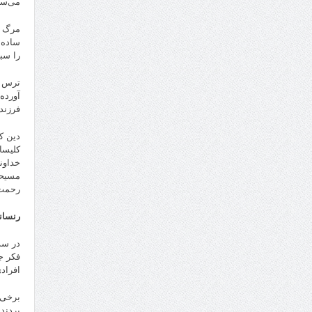
می‌سپ
مرگ و
ساده 
را سبک
ترس و
آورده
فرزند
دین ک
کلیسا
خداون
مسیحی
رحمت 
رنسا
در سد
فکر ج
افراد
برخی 
بردند