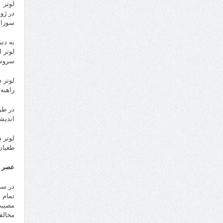
لوتر
سوزان
به دن
لوتر 
سروسا
راهبه‌
در طو
اندیشه
طغیان
عصر 
در سر
تمام ن
مصیبت‌
مخالفا