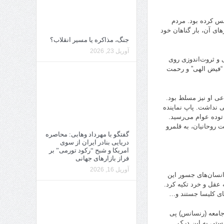
س کرده بود. مردم
ای آن، بار گناهان خود
جنگ، مذاکره یا مسیر انقلاب؟
آوریل 23, 2026
 و ثروت‌اندوزی روی
ن “فیض الهی” و رحمت
عی او نیز مسلط بود.
ی نداشت. پاپ نماینده
 توده عوام می‌رسید.
 روحانیان، به قلمرو
گفتگو با مهرداد وهابی: محاصره
دریایی بنادر ایران از سوی
امریکا و شبح “رکود تورمی” بر
فراز بازارهای جهانی
آوریل 16, 2026
 انسان‌های جسور این
 عقل و خرد تکیه کرد.
های کلیسا جستند و…
جامعه (رنسانس) پی
یستی به این درک