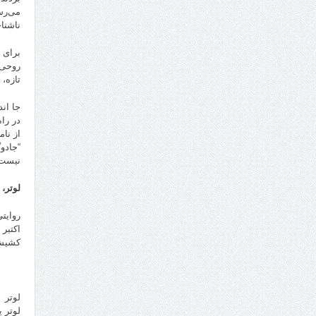
می‌رس
ناشنا
برای 
روحی 
تازه، 
جا ان
در را
“جادو
نیست؛
لوتر، 
اکتبر 
کشیش 
لوتر
لوتر ی