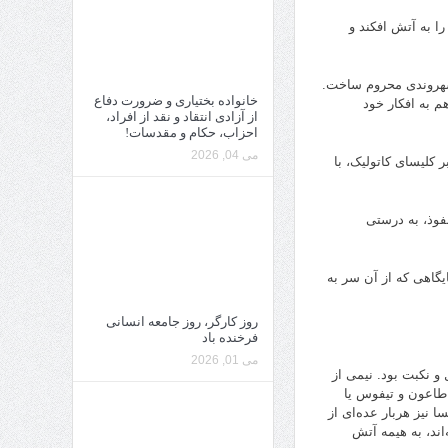
ن را به آتش افکند و
ق شهروندی محروم ساخت.
خانواده بختیاری و ضرورت دفاع
م به افکار خود
از آزادی انتقاد و نقد از افراد،
احزاب، حکام و مقدسات!
می 04, 2026
رابر کلیسای کاتولیک، با
فوذ، به درستی
همان پایگاهی که از آن سر به
روز کارگر، روز جامعه انسانی
فرخنده باد
می 01, 2026
و نکبت بود. نیمی از
و طاعون و تیفوس یا
ا نیز هربار عده‌ای از
‌اند، به هیمه آتش