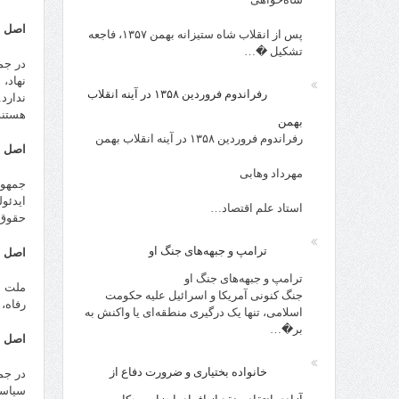
اصل ن
پس از انقلاب شاه ستیزانه بهمن ۱۳۵۷، فاجعه
تشکیل �…
در جم
نهاد،
رفراندوم فروردین ۱۳۵۸ در آینه انقلاب
ندارد
هستند
بهمن
رفراندوم فروردین ۱۳۵۸ در آینه انقلاب بهمن
اصل د
مهرداد وهابی
جمهور
ایدئو
استاد علم اقتصاد…
حقوق 
ترامپ و جبهه‌های جنگ او
اصل س
ترامپ و جبهه‌های جنگ او
ملت د
جنگ کنونی آمریکا و اسرائیل علیه حکومت
رفاه،
اسلامی، تنها یک درگیری منطقه‌ای یا واکنش به
بر�…
اصل چ
خانواده بختیاری و ضرورت دفاع از
در جم
سیاسی