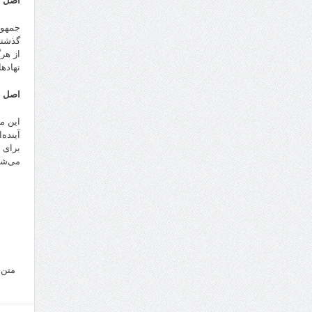
اصل ی
جمهور
گذشته
از هر
نهاده
اصل د
این م
آینده
برای 
می‌شو
متن 