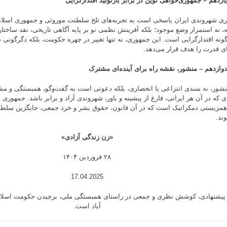
ازدهم – جمهوری‌خواهی نوین در برابر بازتولید اقتدارگرایی
ی شهروندی ایران پاسخی است به تجربه‌های تلخ سلطنت موروثی و جمهوری اسلام
، نه استمرار وضع موجود؛ بلکه آفرینش نظمی نو بر پایه آگاهی تاریخی، نقد ساختار
گونه اقتدارگرایی است. این جمهوری، نه تنها تغییر در چهره حکومت، بلکه دگرگونی
ای قدرت را هدف قرار می‌دهد.
وازدهم – منشور، نقشه راه برای آینده‌ای مشترک
نشور، نه سندی انتزاعی یا انحصاری، بلکه دعوتی است به گفت‌وگو، همبستگی و م
‌ای که در آن هر ایرانی، فارغ از پیشینه و باور، شهروندی آزاد و برابر باشد. جمهور
همزیستی دمکراتیک است که در آن قانون، حقوق بشر و خرد جمعی، جایگزین سلط
ند.
«زن زندگی آزادی»
۲۸ فروردين ۱۴۰۴
17.04.2025
پیشنهادی، کوشش نظری و جمعی در راستای همبستگی ملی، برچیدن حکومت اسلامی و
آباد است.