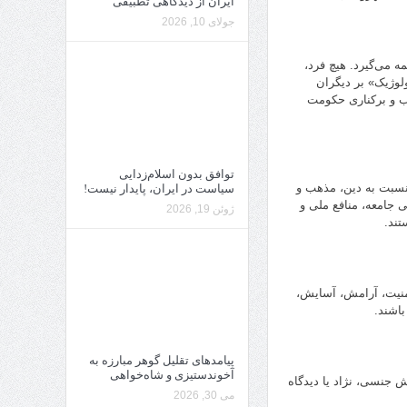
ایران از دیدگاهی تطبیقی
جولای 10, 2026
می‌گیرد. هیچ فرد،
لوژیک» بر دیگران
اب و برکناری حکومت
توافق بدون اسلام‌زدایی
 نسبت به دین، مذهب و
سیاست در ایران، پایدار نیست!
ی جامعه، منافع ملی و
ژوئن 19, 2026
تند.
امنیت، آرامش، آسایش،
اشند.
پیامدهای تقلیل گوهر مبارزه به
آخوندستیزی و شاه‌خواهی
 جنسی، نژاد یا دیدگاه
می 30, 2026