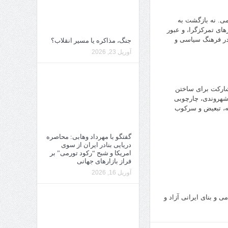
ی. نه بازگشت به
های تمرکزگرا، و عبور
 در فرهنگ سیاسی و
جنگ، مذاکره یا مسیر انقلاب؟
آوریل 23, 2026
شارکت برای ساختن
ی شهروندی، چارچوبی
ه، تبعیض و سرکوب
گفتگو با مهرداد وهابی: محاصره
دریایی بنادر ایران از سوی
امریکا و شبح “رکود تورمی” بر
فراز بازارهای جهانی
آوریل 16, 2026
 بنای ایرانی آزاد و