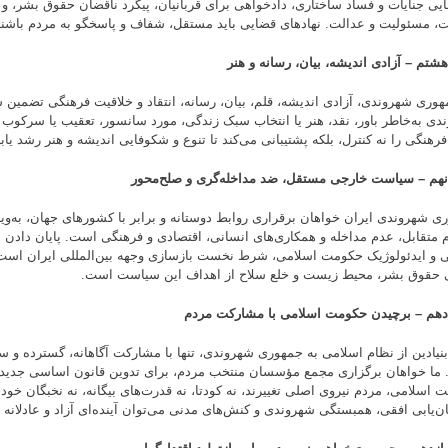
یی جنایات و فساد ساختاری، دادخواهی برای قربانیان، پیگرد ناقضان حقوق بشر، و 
، مسئولیت و عدالت. نهادهای قضایی باید مستقل، شفاف و پاسخگو به مردم باشند
شتم – آزادی اندیشه، بیان، رسانه و هنر
هوری شهروندی، آزادی اندیشه، قلم، بیان، رسانه، انتقاد و خلاقیت فرهنگی تضمین
دی به‌خاطر باور، نقد، هنر یا انتخاب سبک زندگی، مورد سانسور، تعقیب یا سرکوب 
فرهنگی را نه کنترل، بلکه پشتیبانی می‌کند تا تنوع و شکوفایی اندیشه و هنر رشد یابد
هم – سیاست خارجی مستقل، ضد مداخله‌گری و صلح‌محور
ی شهروندی ایران خواهان برقراری روابط دوستانه و برابر با کشورهای جهان، به‌ویژ
م متقابل، عدم مداخله و همکاری‌های انسانی، اقتصادی و فرهنگی است. پایان دادن 
 و ایدئولوژیک حکومت اسلامی، شرط نخست بازسازی وجهه بین‌المللی ایران است. 
 حقوق بشر، محیط زیست و خلع سلاح از اهداف این سیاست است.
هم – برچیدن حکومت اسلامی با مشارکت مردم
 بنیادین از نظام اسلامی به جمهوری شهروندی، تنها با مشارکت آگاهانه، گسترده و س
ما خواهان برگزاری مجمع مؤسسان منتخب مردم، برای تدوین قانون اساسی جدید ه
 اسلامی، مردم نیروی اصلی تغییرند، نه کودتا، نه قدرت‌های بیگانه، نه نخبگان خود
ن‌یابی افقی، همبستگی شهروندی و کنش‌های مدنی می‌توان آینده‌ای آزاد و عادلانه