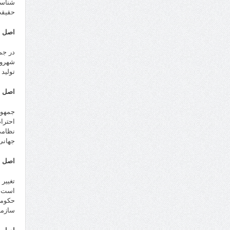
شناسا
حقیقت
اصل ه
در جم
شهرون
تولید 
اصل ن
جمهور
احترا
نظامی
جهانی
اصل د
تغییر
است. 
حکومت
سازما