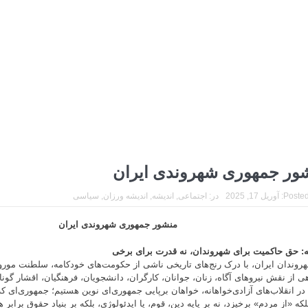
ور جمهوری شهروندی ایران
Posted
آوریل 17, 2025
در:
اجتماعی
,
اندیشه
,
اندیشه ورزان
,
سیاسی
منشور جمهوری شهروندی ایران
:
حق حاکمیت برای شهروندان، نه قدرت برای برخی
هروندان ایران، با درک رنج‌های تاریخی ناشی از حکومت‌های خودکامه، سلطنت موروث
اهی از نقش نیروهای آگاه، زنان، جوانان، کارگران، دانشجویان، فرهنگیان، اقشار گو
در انقلاب‌های آزادی‌خواهانه، خواهان برپایی جمهوری‌ای نوین هستیم؛ جمهوری‌ای که
بلکه «از مردم» برخیزد، نه بر پایه دین، قوم، یا ایدئولوژی، بلکه بر بنیاد حقوق براب