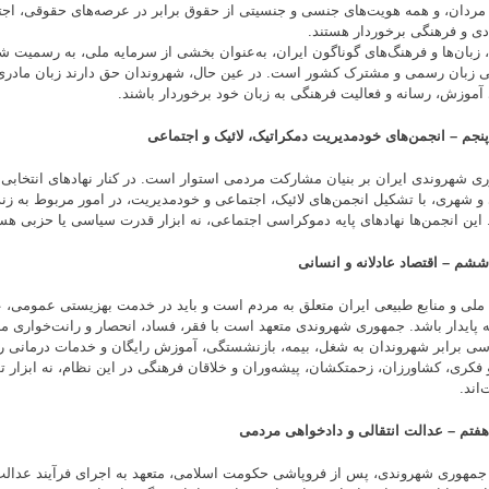
 مردان، و همه هویت‌های جنسی و جنسیتی از حقوق برابر در عرصه‌های حقوقی، اج
دی و فرهنگی برخوردار هستند.
، زبان‌ها و فرهنگ‌های گوناگون ایران، به‌عنوان بخشی از سرمایه ملی، به رسمیت ش
 زبان رسمی و مشترک کشور است. در عین حال، شهروندان حق دارند زبان مادری خو
 آموزش، رسانه و فعالیت فرهنگی به زبان خود برخوردار باشند.
نجم – انجمن‌های خودمدیریت دمکراتیک، لائیک و اجتماعی
ی شهروندی ایران بر بنیان مشارکت مردمی استوار است. در کنار نهادهای انتخاب
و شهری، با تشکیل انجمن‌های لائیک، اجتماعی و خودمدیریت، در امور مربوط به ز
. این انجمن‌ها نهادهای پایه دموکراسی اجتماعی‌، نه ابزار قدرت سیاسی یا حزبی هس
شم – اقتصاد عادلانه و انسانی
ملی و منابع طبیعی ایران متعلق به مردم است و باید در خدمت بهزیستی عمومی، 
 پایدار باشد. جمهوری شهروندی متعهد است با فقر، فساد، انحصار و رانت‌خواری مبا
ی برابر شهروندان به شغل، بیمه، بازنشستگی، آموزش رایگان و خدمات درمانی را 
 فکری، کشاورزان، زحمتکشان، پیشه‌وران و خلاقان فرهنگی در این نظام، نه ابزار ت
اند.
فتم – عدالت انتقالی و دادخواهی مردمی
جمهوری شهروندی، پس از فروپاشی حکومت اسلامی، متعهد به اجرای فرآیند عدال