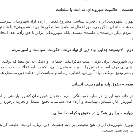
خست – حاکمیت شهروندان، نه امت یا سلطنت
هوری شهروندی ایران، قدرت سیاسی مشروع فقط از اراده آزاد شهروندان سرچشمه 
 مذهب، خاندان یا گروهی، حق اعمال سلطه یا نمایندگی «الهی»، «موروثی» یا «ایدئو
. مردم دیگر «رعیت» یا «امت» نیستند، بلکه شهروندانی برابر با حق رأی، نقد، انتخ
.
وم – لائیسیته: جدایی نهاد دین از نهاد دولت، حکومت، سیاست و امور مردم
ی شهروندی ایران دولتی است دمکراتیک، اجتماعی و لائیک؛ به این معنا که دولت:
لوژی بی‌طرف است، قوانین را نه بر پایه متون دینی، بلکه بر پایه عقلانیت، خرد جمع
بشر وضع می‌کند، نهاد آموزش، قضایی، رسانه و سیاست از دخالت دین مستقل هس
وم – حقوق پایه برای زیست انسانی
ر خانه خود ایران، در سایه همبستگی ملی، به‌عنوان شهروندان کشور، بایستی از 
 آموزش، کار، مسکن، بهداشت و آزادی‌های سیاسی، تجمع، تشکل و تحزب برخوردار ب
هارم – برابری همگان در حقوق و کرامت انسانی
هوری شهروندی ایران، هیچ تبعیضی بر پایه جنسیت، دین، زبان، قومیت، طبقه، گرایش
 پذیرفتنی نیست.