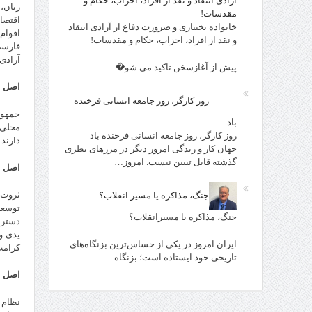
آزادی انتقاد و نقد از افراد، احزاب، حکام و
زنان،
مقدسات!
اقتصا
خانواده بختیاری و ضرورت دفاع از آزادی انتقاد
اقوام
و نقد از افراد، احزاب، حکام و مقدسات!
فارسی
آزادی
پیش از آغازسخن تاکید می شو�…
اصل پ
روز کارگر، روز جامعه انسانی فرخنده
جمهور
باد
محلی 
روز کارگر، روز جامعه انسانی فرخنده باد
دارند
جهان کار و زندگی امروز دیگر در مرزهای نظری
گذشته قابل تبیین نیست. امروز…
اصل ش
ثروت 
جنگ، مذاکره یا مسیر انقلاب؟
توسعه
جنگ، مذاکره یا مسیرانقلاب؟
دسترس
یدی و
ایران امروز در یکی از حساس‌ترین بزنگاه‌های
کرامت‌
تاریخی خود ایستاده است؛ بزنگاه…
اصل ه
نظام 