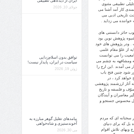
ایران از دیدگاهی تطبیقی
لیلى تطبیقى مثنوى
جولای 10, 2026
مندى کار آمد آشنا مى
حث تاریخى ادبى مى
خواننده مى زداید .
کوب حائز دانستنى هاى
 شیوه پژوهش نوین بود
شت . ودر پژوهش هاى خود
ه از علوّ مقام علمى
امعیت را مى توانست
توافق بدون اسلام‌زدایی
تبه ومشافهه به چشم مى
سیاست در ایران، پایدار نیست!
 مى آمدند .این ارج را
ژوئن 19, 2026
ر شود چنین فتح باب
خواهد کرد ، در
ه آثار ارزشمند پژوهشى
وّف و فلسفه و تاریخ
یر معاصران و آیندگان
حصول محسوس جستجو و
 سختانه اى که مردم
پیامدهای تقلیل گوهر مبارزه به
آخوندستیزی و شاه‌خواهی
 بل که براى دنیاى
رج وبهاى تلاش اقوام
می 30, 2026