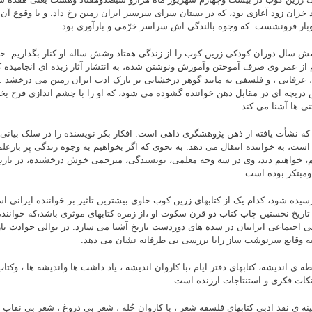
د خزان زود آغازى بود، که در بستان سراى سرسبز ایران زمین رخ داد. و با وقوع آن ن
بار فرونشست. که وجوه بالندگى اش سراسر خرّمى و بارآورى بود.
ش سال دوران کودکى زرین کوب را از زندگى هفتاد وشش ساله او کنار بگذاریم. خو
 از عمر وى صرف آموختن وآموزش ونوشتن شده، به انتشار آثار زبده اى انجامیده ک
، عرفانى ، و فلسفى به مانند گوهر درخشانى بر تارک ادب ایران زمین مى درخشد . 
 دریچه اى در مقابل ذهن خواننده گشوده مى شود، که او را با چشم اندازى فرح بخ
نى ها آشنا مى کند.
 که نشأت یافته از ذهن پژوهشگرى داهى است. افکار بکر نویسنده را در سلک بیانى 
است، به خواننده انتقال مى دهد. به نحوى که اگر بخواهیم به وجوه زندگى پر بارع
م، خواهیم دید، وى در سه وجه معلمى، نویسندگى، مترجمى خوش درخشیده، در تاریخ
ومبتکر بوده است.
رسیده شود، کدام یک از کتابهاى زرین کوب حاوى بیشترین تاثیر بر خواننده ایرانى 
تاریخ نخستین چاپ کتاب دو قرن سکوت او ،از زمره کتابهاى موثرى باشد،که خواننده 
 اجتماعى ایرانیان در سده هاى دوردست تاریخ آشنا مى سازد. در توالى حوادث تا
به وقایع سرنوشت ساز رابا بررسى بى طرفانه نشان مى دهد.
ه ى اندیشه، کتابهاى دفتر ایام ،با کاروان اندیشه ، یاد داشت ها واندیشه ها ، وکت
نکات فکرى و استنتاجات ارزنده است.
نه ى نقد ادبى کتابهاى فلسفه شعر ، با کاروان حُله ، شعر بى دروغ ، شعر بى نقاب ، 