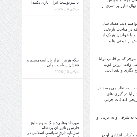
با سرنوشت ایران بازی نکنید!
هال تناور پر ثمرى از
جولای 14, 2026
اهیم دید، هفتاد سال
ه در مباحث تاریخى
و با خواندن هریک از
ش از دیدنى ها و
موجز که بر قلمى توانا
تنگه هرمز؛ ابزار پان‌اسلامیسم و
لمى وادبى زرین کوب
فقدان سیاست ملی
 نگارى و نقد ادبى
جولای 10, 2026
است. به نظر مى رسد در
رابا در گیرى هاى
ریخى اتفاقات جزئى
اب نه شرقى و نه غربى او
مهرداد وهابی: جنگ سوم خلیج
فارس وتاثیر ان برنظام
سرمایه‌داری سیاسی اسلامی در
و کتاب انتقادى او در