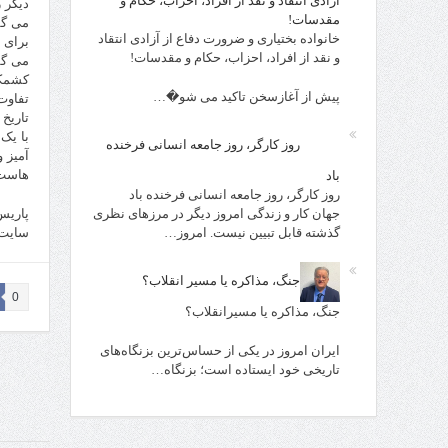
آزادی انتقاد و نقد از افراد، احزاب، حکام و
دیگر 
مقدسات!
مى گف
خانواده بختیاری و ضرورت دفاع از آزادی انتقاد
براى 
و نقد از افراد، احزاب، حکام و مقدسات!
مى گف
کشمکش
پیش از آغازسخن تاکید می شو�…
تفاوت
تاریخ
با یک
روز کارگر، روز جامعه انسانی فرخنده
آمیز 
هاست 
باد
روز کارگر، روز جامعه انسانی فرخنده باد
جهان کار و زندگی امروز دیگر در مرزهای نظری
پاریس
گذشته قابل تبیین نیست. امروز…
سایت 
جنگ، مذاکره یا مسیر انقلاب؟
0
جنگ، مذاکره یا مسیرانقلاب؟
ایران امروز در یکی از حساس‌ترین بزنگاه‌های
تاریخی خود ایستاده است؛ بزنگاه…