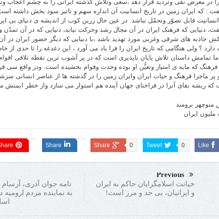
را در معرض نفى وتردید قرار دهد ،سعى وتلاش گذشته ایرانى را به چشم اعجاب و
ت : که ایران زمین در تاریخ انسانیت آن اندازه سهم و تاثیر سود بخش داشته است 
انسانیت قابل تصوّر وتحمّل نباشد. در عین حال زرین کوب از اندیشه ى دنیاى بى ایر
ت، دنیایى که فرهنک ایران در آن مجال رشد وحرکت نیابد، دنیایى که در آن تمدّن و 
 جاذبه هاى شرقى وغربى مورد تهدید باشد ،با دنیایى که دیگر حضور ایران در آ
 دارد ؟ ولى هنگامى که تاریخ ایران را فرا یاد مى آورد ، این دغدغه را تا حدى از 
 ما تمامش داستان تلاش پایان ناپذیرى است که در پر آشوب ترین نقطه تلاقى اقوام 
 فرهنگ که مایه ى امتیاز وتعیُّن او بوده وحدت وقوام بخشیده است. ودر واقع سى ق
و پر ماجرا فرهنگ و حیات ایران وایران زمین را در گذشته ها از عناصر انسانى سر
که ریشه بقاى آنرا در فراخناى جهان آینده هم استوار مى سازد واز خطر ایمنش مى
 منوچهر برومند
ملیون ایران
Share
Share
Share
0
Tweet
0
Like
Previous
نامه جوان آذری، آرسام
خیانت اسلامگرایان حاکم به ایران
به نماینده مردم ارومیه
و ایرانیان، بی حد و مرز است!
اسل