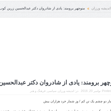
وز جامعه انسانی فرخنده باد
اندیشه ورزان
منوچهر برومند: یادى از شادروان دکتر عبدالحسین زرین کوب
چهر برومند: یادى از شادروان دکتر عبدالحسی
Posted
نوامبر 20, 2016
در:
اندیشه ورزان
,
سیاسی
,
فرهنگ و هنر
ار دو چشم یک تن کم / وز شمار خرد هزاران بیش
 زرین کوب در بیست وچهارم شهریور ماه هزارو سیصدوهفتاد وهشت یعنى هفده سا