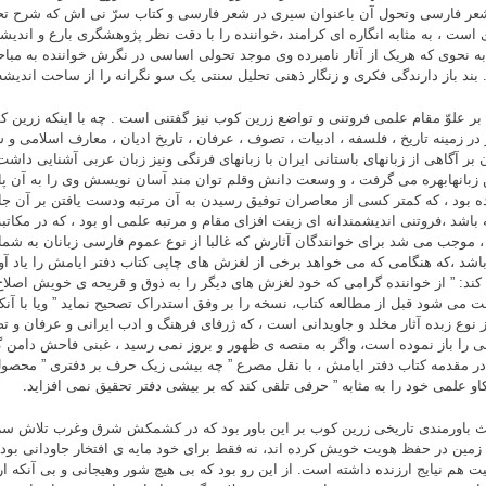
عر فارسى وتحول آن باعنوان سیرى در شعر فارسى و کتاب سرّ نى اش که شرح تح
 است ، به مثابه انگاره اى کرامند ،خواننده را با دقت نظر پژوهشگرى بارع و اندیش
 به نحوى که هریک از آثار نامبرده وى موجد تحولى اساسى در نگرش خواننده به مبا
 بند باز دارندگى فکرى و زنگار ذهنى تحلیل سنتى یک سو نگرانه را از ساحت اندیشه 
 بر علوّ مقام علمى فروتنى و تواضع زرین کوب نیز گفتنى است . چه با اینکه زرین 
 در زمینه تاریخ ، فلسفه ، ادبیات ، تصوف ، عرفان ، تاریخ ادیان ، معارف اسلامى و
 بر آگاهى از زبانهاى باستانى ایران با زبانهاى فرنگى ونیز زبان عربى آشنایى دا
ن زبانهابهره مى گرفت ، و وسعت دانش وقلم توان مند آسان نویسش وى را به آن پای
ه بود ، که کمتر کسى از معاصران توفیق رسیدن به آن مرتبه ودست یافتن بر آن ج
 باشد ،فروتنى اندیشمندانه اى زینت افزاى مقام و مرتبه علمى او بود ، که در مکا
، موجب مى شد براى خوانندگان آثارش که غالبا از نوع عموم فارسى زبانان به شمار
باشد ،که هنگامى که مى خواهد برخى از لغزش هاى چاپى کتاب دفتر ایامش را یاد آو
ند: ” از خواننده گرامى که خود لغزش هاى دیگر را به ذوق و قریحه ى خویش اصلاح 
 مى شود قبل از مطالعه کتاب، نسخه را بر وفق استدراک تصحیح نماید ” ویا با آنک
 نوع زبده آثار مخلد و جاویدانى است ، که ژرفاى فرهنگ و ادب ایرانى و عرفان و تص
ى را باز نموده است، واگر به منصه ى ظهور و بروز نمى رسید ، غبنى فاحش دامن گ
 در مقدمه کتاب دفتر ایامش ، با نقل مصرع ” چه بیشى زیک حرف بر دفترى ” م
کاو علمى خود را به مثابه ” حرفى تلقى کند که بر بیشى دفتر تحقیق نمى افزاید.
ث باورمندى تاریخى زرین کوب بر این باور بود که در کشمکش شرق وغرب تلاش سر
 زمین در حفظ هویت خویش کرده اند، نه فقط براى خود مایه ى افتخار جاودانى بوده
یت هم نیایج ارزنده داشته است. از این رو بود که بى هیچ شور وهیجانى و بى آنکه ا