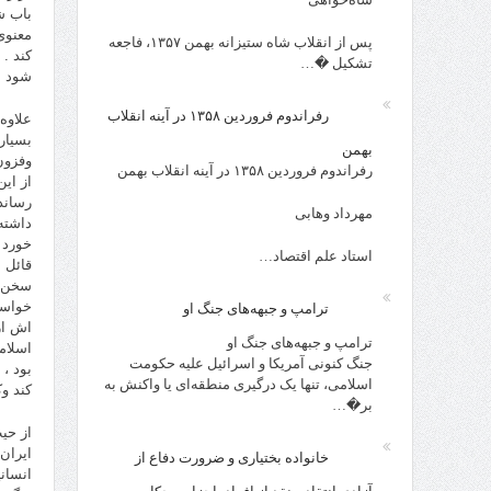
باب ش
معنوى
پس از انقلاب شاه ستیزانه بهمن ۱۳۵۷، فاجعه
کند .
تشکیل �…
شود .
رفراندوم فروردین ۱۳۵۸ در آینه انقلاب
علاوه
بسیار
بهمن
وفزون
رفراندوم فروردین ۱۳۵۸ در آینه انقلاب بهمن
از ای
رساند
مهرداد وهابی
داشته
خورد 
استاد علم اقتصاد…
قائل 
سخن ک
خواست
ترامپ و جبهه‌های جنگ او
اش از
ترامپ و جبهه‌های جنگ او
اسلام
جنگ کنونی آمریکا و اسرائیل علیه حکومت
بود ،
اسلامی، تنها یک درگیری منطقه‌ای یا واکنش به
کند و
بر�…
از حی
ایران
خانواده بختیاری و ضرورت دفاع از
انسان