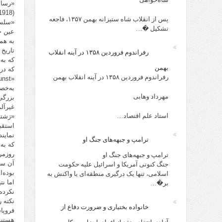
پس از انقلاب شاه ستیزانه بهمن ۱۳۵۷، فاجعه
«سلسل
تشکیل �…
تاريخ
رفراندوم فروردین ۱۳۵۸ در آینه انقلاب
بهمن
كه در 
رفراندوم فروردین ۱۳۵۸ در آینه انقلاب بهمن
به‌خص
مهرداد وهابی
بزرگي
استاد علم اقتصاد…
«زشتي
استقب
نماين
ترامپ و جبهه‌های جنگ او
كه به
روزمره
ترامپ و جبهه‌های جنگ او
آن سا
جنگ کنونی آمریکا و اسرائیل علیه حکومت
بوده‌ا
اسلامی، تنها یک درگیری منطقه‌ای یا واکنش به
اما ن
بر�…
نكرده
نكته 
خانواده بختیاری و ضرورت دفاع از
فروپاش