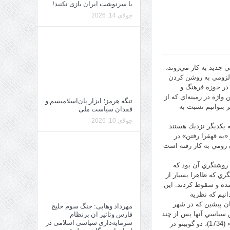
با سرنوشت ایران بازی نکنید!
جولای 14, 2026
جديد به كار مي‌روند،
 لزومي به روشن كردن
 در حوزه فرهنگ و
واژه در زمينه‌اي كه از
تنگه هرمز؛ ابزار پان‌اسلامیسم و
ر بتوانيم نسبت به
فقدان سیاست ملی
جولای 10, 2026
ه يكديگر نزديك هستند
«به قهقرا رفتن» در
 رومي به كار رفته است
ن روشنگري آن بود كه
ري كه ظاهرا بسيار از
رآمده و سقوط كردند. اين
نيم كه نظريه
ان پيشين كه در شهر
مهرداد وهابی: جنگ سوم خلیج
سياسي آنها پس از چند
فارس وتاثیر ان برنظام
سرمایه‌داری سیاسی اسلامی در
نسل است. منتسكيو همين فكر را در «ملاحظاتي در باب دلايل عظمت و انحطاط روميان» (1734)، دو گوبينو در