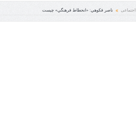
 انسانی فرخنده باد
اجتماعی
ناصر فكوهي: «انحطاط فرهنگي» چيست