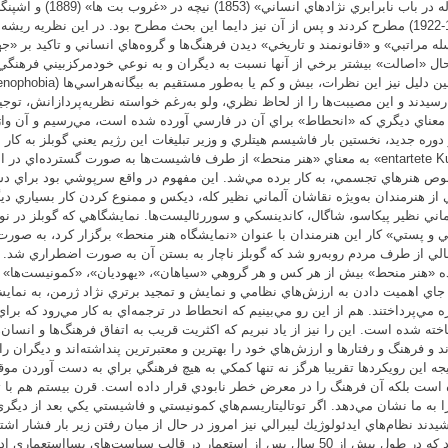
«رساله در باب نابرابري نژادها
(1918-1922) مطرح كردند و پس از آن نيز دايما اين بحث مطرح بود. در اين نظريه ري
ه مراتبي» و «قانونمند و تاريخي» ديدن فرهنگ‌ها و گروه‌هاي انساني و تاكيد بر «جه
 رسيدند و اين مصيبت‌ها را از لحاظ نظري، ولو به‌رغم خواسته نظريه‌پردازانش، توج
دوره جديد، نخستين بار فاشيسم هيتلري و وزير تبليغات اين رژيم يعني گوبلز به كار 
«entartete Kunst» به معناي «هنر منحط» از طرف فاشيست‌ها به صورت گسترده‌اي در
وص هنرهاي تجسمي، به كار برده مي‌شد. اين مفهوم در واقع سرپوشي بود براي دس
 از هنرمندان به‌ويژه نقاشان آلماني نظير كله، ديكس و ممنوع كردن كار بسياري ديگ
 و پستي» كار اين هنرمندان با عنوان «نمايشگاه هنر منحط» برگزار كرد، به صورت
الي از طرف مردم روبه‌رو شد كه گوبلز ناچار به بستن آن به صورت اضطراري شد. 
ده «هنر منحط» بيش از هر كس و هر گروهي «سياهان»، «يهوديان»، «كمونيست‌ها» و ا
 جاي اهميت دادن به ارزش‌هاي نظامي و نمايش و تمجيد برتري نژاد ژرمن، به نما
 مي‌پرداختند. هم از اين رو مي‌بينيم كه انحطاط در ترجمه‌اي به كار مي‌رود كه براي 
خته شده است. اين را نيز از ياد نبريم كه اكثريت قريب به اتفاق فرهنگ‌ها و انسان
ند و فرهنگ و رفتارها و ارزش‌هاي خود را بهترين و معتبرترين پنداشته‌اند و ديگران ر
تيجه اين رويكردها تقريبا هرگز نه تنها كمكي به هيچ فرهنگي براي به دست آوردن مو
 است بلكه آن فرهنگ را در معرض خطر نابودي قرار داده است. قرن بيستم هم با تجر
را به ما نشان مي‌دهد. اگر توتاليتاريسم‌هاي كمونيستي و فاشيستي يكي بعد از ديگر
يدند نظام‌هاي ايدئولوژيك ليبرالي نيز امروز در حال از ميان رفتن زير بار فشار اش
هستند كه در طول بيش از 50 سال پس از استعمار در قالب سياست‌هاي پسااستعمار