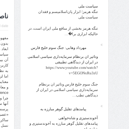
سیاست ملی
تنگه هرمز؛ ابزار پان‌اسلامیسم و فقدان
ناص
سیاست ملی
 date:
تنگه هرمز بخشی از منافع ملی ایران است، در
حالیکه ابزاری برا�…
مفهوم
بدون 
مهرداد وهابی: جنگ سوم خلیج فارس
ابعاد
سياست
وتاثیر ان برنظام سرمایه‌داری سیاسی اسلامی
آن بي
در ایران از دیدگاهی تطبیقی
كاربر
https://www.youtube.com/watch?
به نظ
v=5EGONxRu3zU
اما ل
معناي
جنگ سوم خلیج فارس وتاثیر ان برنظام
و معا
سرمایه‌داری سیاسی اسلامی در ایران از
دیدگاهی تطب…
چرا و
آنها س
پیامدهای تقلیل گوهر مبارزه به
پرسش 
«عصبي
آخوندستیزی و شاه‌خواهی
ساكن 
پیامدهای تقلیل گوهر مبارزه به آخوندستیزی و
شاه‌خواهی