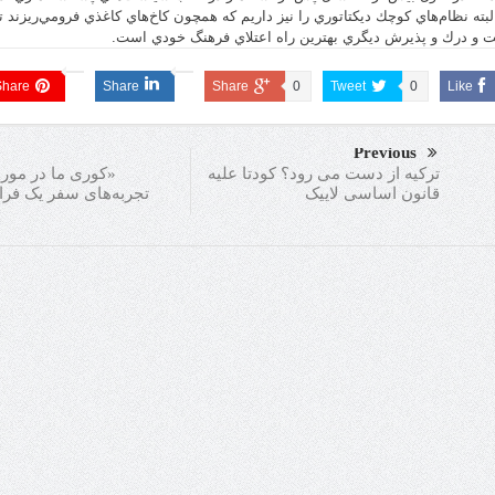
البته نظام‌هاي كوچك ديكتاتوري را نيز داريم كه همچون كاخ‌هاي كاغذي فرومي‌ريزند ت
 و درك و پذيرش ديگري بهترين راه اعتلاي فرهنگ خودي است.
Share
Share
Share
0
Tweet
0
Like
Previous
«کوری ما در مورد
ترکیه از دست می رود؟ کودتا علیه
تجربه‌های سفر یک فرا
قانون اساسی لاییک