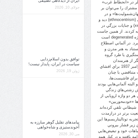
ایران از دیدگاهی تطبیقی
ي انساني» (1853) نيچه در «غروب بت ها» (1889) و اشپنگلر در «انحطاط غرب»
جولای 10, 2026
شه مشترك را مي‌توان بر
ان‌شموليت‌ها» و در
عين حال «اصالت» بيشتر برخي از آنها نسبت به ديگران و به نوعي خودمركزبيني فرهنگي (ethnocentrism) ديد و
به همين دليل نيز اين نظرات، بيش و كم يا به‌طور مستقيم به بيگانه‌هراسي‌ها (xenophobia) و جنايات بزرگي در
يه كردند. از همين جاست
كه به معناي ديگري كه «انحطاط» براي آن در فارسي آورده شده است، مي‌رسيم و آن واژه degenerated است
برد. در آلماني اصطلاح
 استناد به هنر مدرن و
تگيري يا طرد گروه
توافق بدون اسلام‌زدایی
ر از هنرمندان
سیاست در ایران، پایدار نیست!
غيرآلماني نظير پيكاسو، شاگال، كاندينسكي و سوررئاليست‌ها. نمايشگاهي كه گوبلز در نوامبر 1937 براي افشاي
ژوئن 19, 2026
 متناقضي با چنان
براي فاشيست‌ها،
لبته آلماني‌هايي بودند
يش زشتي‌هاي زندگي
هر دو واژه اروپايي از
‌ها «خودمحوربين»
ا شيطاني تلقي كرده‌اند
قعيت برتر در درازمدت
به توتاليتاريسم‌ها اين
پیامدهای تقلیل گوهر مبارزه به
ي زير فشار بيروني
آخوندستیزی و شاه‌خواهی
تباهات خود و تبعيض‌هايي
می 30, 2026
ي ادامه يافتند و در كنار همه