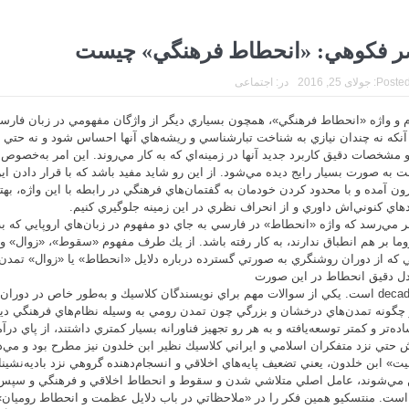
ر فكوهي: «انحطاط فرهنگي» چيست
Posted
جولای 25, 2016
در:
اجتماعی
 و واژه «انحطاط فرهنگي»، همچون بسياري ديگر از واژگان مفهومي در زبان فارسي 
آنكه نه چندان نيازي به شناخت تبارشناسي و ريشه‌هاي آنها احساس شود و نه حتي
 و مشخصات دقيق كاربرد جديد آنها در زمينه‌اي كه به كار مي‌روند. اين امر به‌خصوص
 به صورت بسيار رايج ديده مي‌شود. از اين رو شايد مفيد باشد كه با قرار دادن اين 
رون آمده و با محدود كردن خودمان به گفتمان‌هاي فرهنگي در رابطه با اين واژه، بهت
د‌هاي كنوني‌اش داوري و از انحراف نظري در اين زمينه جلوگيري كنيم.
ر مي‌رسد كه واژه «انحطاط» در فارسي به جاي دو مفهوم در زبان‌هاي اروپايي كه ب
زوما بر هم انطباق ندارند، به كار رفته باشد. از يك طرف مفهوم «سقوط»، «زوال» و 
ي كه از دوران روشنگري به صورتي گسترده درباره دلايل «انحطاط» يا «زوال» تمدن
دل دقيق انحطاط در اين صورت
decadence است. يكي از سوالات مهم براي نويسندگان كلاسيك و به‌طور خاص در دورا
 چگونه تمدن‌هاي درخشان و بزرگي چون تمدن رومي به وسيله نظام‌هاي فرهنگي ديگ
اده‌تر و كمتر توسعه‌يافته و به هر رو تجهيز فناورانه بسيار كمتري داشتند، از پاي د
حتي نزد متفكران اسلامي و ايراني كلاسيك نظير ابن خلدون نيز مطرح بود و مي‌دا
ت» ابن خلدون، يعني تضعيف پايه‌هاي اخلاقي و انسجام‌دهنده گروهي نزد باديه‌نشين
مي‌شوند، عامل اصلي متلاشي شدن و سقوط و انحطاط اخلاقي و فرهنگي و سپس 