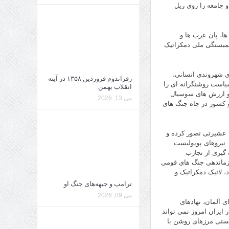
و جامعه را روی ریل
ا، پان عرب ها و
 همبستگی ملی دمکراتیک
ی شهروندی انسانی،
رفراندوم فروردین ۱۳۵۸ در آینه
سیاست روشنگرانه ای را
انقلاب بهمن
گاه سیاست و ارزش های سوسیال
می 13, 2026
 و کشور در چاه جنگ های
 عشیرتی تصور کرده و
ر نیروهای پوپولیست
گیری از تجارب
 برابر مردم قرار می دهیم، تا باشندگان ایران میان دو خط مشی 1) سازماندهی جنگ های قومی
بارزه برای جمهوری آزاد، لائیک دمکراتیک و
ترامپ و جبهه‌های جنگ او
می 09, 2026
ی کمون های آلمان، نهادهای
 ایران امروز نمی تواند
ایستی مرزهای روشن با