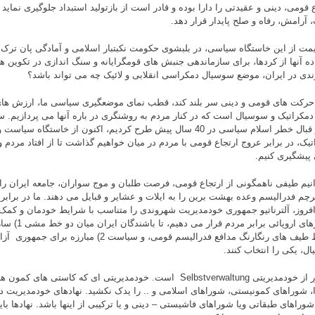
 قومی، دینی و عقیدتی را دارا بوده و قادر است از بازتولید استبداد جلوگیری نماید 
، آرامش، رفاه و صلح پایدار قرار دهد.
یمت از این خاستگاه سیاسی، در بلبشوی حکومت نکبتبار اسلامی و آمادگی پان ترک ه
ده آنها از کردها، برای سازماندهی جنبش های قومگرایانه و سنگ اندازی در تکوین
دی در ایران، موضع سوسیال دمکراسی انقلابی و لائیک چه می تواند باشد؟
حرکت های قومی و دینی سر بلند کند، قطب نمای موضعگیری سیاسی ما، ارزش ها
 دمکراتیک و سوسیال است که در کنار مردم به روشنگری در باره آنها می پردازیم. 
که در قبال خطر اسلام سیاسی در 40 سال پیش طرح کردیم، اکنون از خاست
تیک، در برابر عروج ارتجاع قومی با مردم در میان خواهیم گذاشت تا از افتاد مردم
پیشگیری کنیم.
نیم طیفی ناهمگونی از ارتجاع قومی، فرصت طلبان و موج سواران، جامعه ایران را
رچم فدرالیسم وعده بهشت برین را به ایلات و عشایر و قبایل می دهند. ما در براب
فروز، آلترناتیو جمهوری خودمدیریت شهروندی را متناسب با شرایط خودمان و کمک 
کشورهای اروپائی
توسط طیف های رنگارنگ مدافع فدرالیسم قومی، و سیاست 2) م
ل، یکی را انتخاب کنند.
منظور از خودمدیریتی Selbstverwaltung است. خودمدیریتی ای که کاستی ها
ا، شوراهای کمونیستی، شوراهای اسلامی و .. را یدک نکشید. نهادهای خودمدیریت در
 شوراهای طبقاتی ویا شوراهای فاشیستی – دینی و یا ترکیبی از اینها باشد. نهادها ب