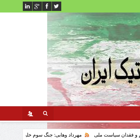
است ملی
مهرداد وهابی: جنگ سوم خلیج فارس وتاثیر ان برنظام س