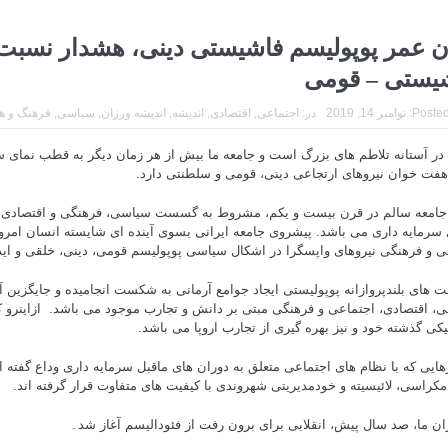
ان عمر پوپولیسم فاشیستی دینی، هشدار نسبت 
یستی – قومی
Posted
نوامبر 14, 2019
در:
اجتماعی
,
اقتصادی
,
اندیشه
,
اندیشه ورزان
,
سیاسی
,
فرهنگ و ه
 در آستانه تلاطم های بزرگ است و جامعه ما بیش از هر زمان دیگر به قطب نمای س
هفت خوان نیروهای ارتجاعی دینی، قومی و سلطنتی دارد.
 جامعه سالم در قرن بیست و یکم، مشروط به گسست سیاسی، فرهنگی و اقتصادی از
 سرمایه داری می باشد. پیشروی جامعه ایرانی بسوی آینده ای شایسته انسان امروز
 و فرهنگی نیروهای واپسگرا در اشکال سیاسی پوپولیسم قومی، دینی، خلقی و ای
 های بلندپروازانه پوپولیستی ایجاد جوامع آرمانی به شکست انجامیده و جایگزین 
، اقتصادی، اجتماعی و فرهنگی مبتی بر دانش و تجارب موجود می باشد. ازاینرو کان
تیکی گذشته خود و نیز بهره گیری از تجارب اروپا می باشد.
ایی که با نظام های اجتماعی متعلق به دوران های ماقبل سرمایه داری وداع گفته ان
دمکراسی، لائیسیته و خودمدیریتی شهروندی با کیفیت های متفاوت قرار گرفته اند.
ران ما، صد سال پیش، انقلابی برای برون رفت از فئودالیسم آغاز شد۔