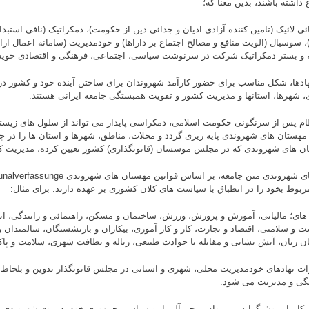
 داشته باشند، بدین معنا که؛
ائی لائیک (تامین کننده آزادی ادیان و جدائی دین از حکومت)، دمکراتیک (نافی استبدا
، سوسیال (الویت منافع و مصالح اجتماع بر داراها) و خودمدیریت (سامانه اعمال ار
 و بستر دمکراتیک شرکت در سرنوشت سیاسی، اجتماعی، فرهنگی و اقتصادی خوی
هادها، شکل مناسب برای حضور کارآمد شهروندان برای ساختن آینده خود و کشور 
 شهرها، استانها و مدیریت کشور و تقویت همبستگی جامعه ایرانی هستند.
ام پس از سرنگونی حکومت اسلامی، دمکراسی پایدار می تواند از سلول های زیستگ
هستان های شهروندی پایه ریزی گردد و محلات، مناطق، شهرها و استان ها را در چ
ن های شهروندی که در مجلس موسسان (قانونگذاری) کشور تعیین کرده، مدیریت کن
ربوط بخود را در انطباق با سیاست های کلان کشوری بر عهده دارند. برای مثال:
های؛ مالیاتی، آموزش و پرورش، ورزش، ساختمان و مسکن، راهنمائی و رانندگی، ان
ت و سلامتی، اقتصاد و تجارت، کار و کار آموزی، بیکاران و بازنشستگان، سالمندان و
ن زنان، آتش نشانی و مقابله با حوادث طبیعی، زباله و نظافت شهری، سلامت و پ
رات نهادهای خودمدیریت محلی، شهری و استانی در مجلس قانونگذار تدوین و بلحا
گی و مدیریت می شود.
 کارزار روشنگرانه می توان پرچم آلترناتیو سیاسی جمهوری خودمدیریت شهروندی ل