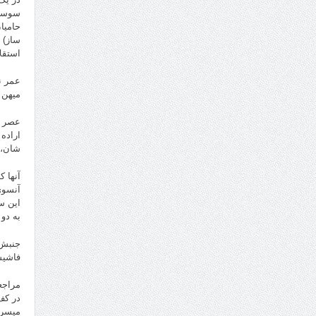
سوسیا
حامیا
ساز) 
استقل
عمر ن
میهن م
عصر ج
اراده
شان، 
آنها 
آنسوی
این س
به دو
جنبش 
فاشیس
مراجع
در کف
میسر 