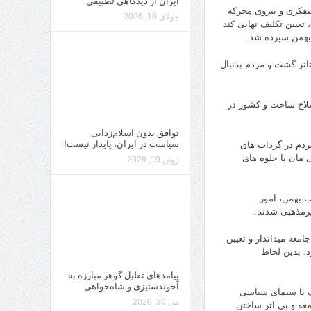
ایران از دیدگاهی تطبیقی
فکری و نیروی محرکه
جولای 10, 2026
تعیین تکلیف نهایی کند
 بهمن سپرده شد۔
اثر گشت و مردم بدنبال
سلاح ساخت و کشور در
توافق بدون اسلام‌زدایی
سیاست در ایران، پایدار نیست!
مردم در گرداب های
 مان با جلوه های
ژوئن 19, 2026
ب بهمن، امور
یرمذهبی شدند۔
معه میداندار و تعیین
. بدین لحاظ
پیامدهای تقلیل گوهر مبارزه به
آخوندستیزی و شاه‌خواهی
ک با سیمای سیاسی
می 30, 2026
معه و بی اثر ساختن