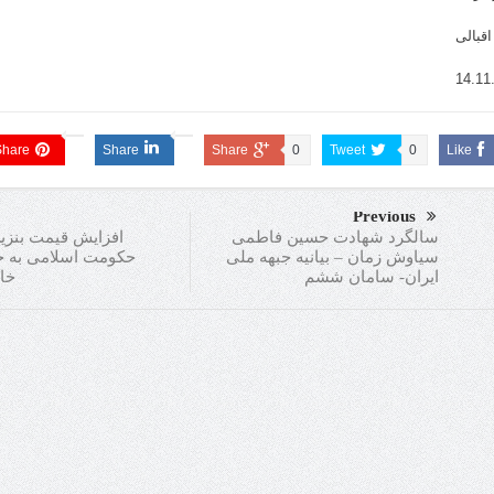
اقبالی
14.11
Share
Share
Share
0
Tweet
0
Like
Previous
افزایش قیمت بنزی
سالگرد شهادت حسین فاطمی
حکومت اسلامی به 
سیاوش زمان – بیانیه جبهه ملی
خا
ایران- سامان ششم