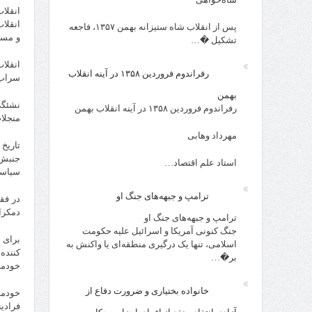
انقلا
انقلا
پس از انقلاب شاه ستیزانه بهمن ۱۳۵۷، فاجعه
و مسئ
تشکیل �…
انقلا
رفراندوم فروردین ۱۳۵۸ در آینه انقلاب
سراب 
بهمن
نشئگی
رفراندوم فروردین ۱۳۵۸ در آینه انقلاب بهمن
منجلا
مهرداد وهابی
تاریخ
جنبش 
استاد علم اقتصاد…
سیاست
ترامپ و جبهه‌های جنگ او
در فق
دمکرا
ترامپ و جبهه‌های جنگ او
جنگ کنونی آمریکا و اسرائیل علیه حکومت
برای 
اسلامی، تنها یک درگیری منطقه‌ای یا واکنش به
کننده
بر�…
خودمد
خانواده بختیاری و ضرورت دفاع از
خودمد
فرادی