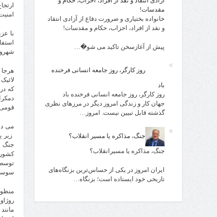
آزادی انتقاد و نقد از افراد، احزاب، حکام و
ارتجاع
مقدسات!
امنیت
خانواده بختیاری و ضرورت دفاع از آزادی انتقاد
و نقد از افراد، احزاب، حکام و مقدسات!
با عز
استفا
پیش از آغازسخن تاکید می شو�…
شهرون
روز کارگر، روز جامعه انسانی فرخنده
هرجا 
لائیک
باد
روز کارگر، روز جامعه انسانی فرخنده باد
دمکرا
جهان کار و زندگی امروز دیگر در مرزهای نظری
قومی 
گذشته قابل تبیین نیست. امروز…
می دا
زیر پ
جنگ، مذاکره یا مسیر انقلاب؟
جنگ ا
جنگ، مذاکره یا مسیرانقلاب؟
ایران امروز در یکی از حساس‌ترین بزنگاه‌های
سوسیا
تاریخی خود ایستاده است؛ بزنگاه…
روژاو
مانند