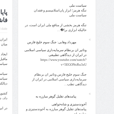
سیاست ملی
تنگه هرمز؛ ابزار پان‌اسلامیسم و فقدان
پای
سیاست ملی
فاش
تنگه هرمز بخشی از منافع ملی ایران است، در
 date:
حالیکه ابزاری برا�…
ایران
مهرداد وهابی: جنگ سوم خلیج فارس
میان 
وتاثیر ان برنظام سرمایه‌داری سیاسی اسلامی
ایجاد
در ایران از دیدگاهی تطبیقی
ماقبل
https://www.youtube.com/watch?
سیاسی
v=5EGONxRu3zU
سیاست
جنگ سوم خلیج فارس وتاثیر ان برنظام
سیاسی
سرمایه‌داری سیاسی اسلامی در ایران از
دیالک
دیدگاهی تطب…
کشوره
پیامدهای تقلیل گوهر مبارزه به
داد، 
آخوندستیزی و شاه‌خواهی
در ای
پیامدهای تقلیل گوهر مبارزه به آخوندستیزی و
شاه‌خواهی