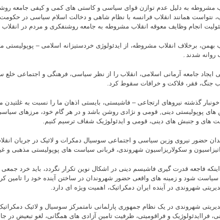
ب مشروطه به دلیل عدم توازن قوای سیاسی و کاستی های کمی و کیفی جامعه روشن
ب، نتواست همانند انقلاب فرانسه با نظام شاهی و دخالت اسلام سیاسی در حکومت، 
ولیت انجام وظایف معوقه انقلاب مشروطه به جامعه روشنفکری و مردم در انقلاب
ب بهمن، برخلاف انقلاب مشروطه، از ایدئولوژی خردستیزانه اسلامی – پوپولیستی مت
روانه شدند۔
 ایجاد جامعه آرمانی اسلامی، انقلاب را از نظر سیاسی، فرهنگی و اجتماعی خلع 
ب جنگ، فقر، فلاکت و خرافات سقوط کرد.
 خونبار گذشته نیروهای ارتجاعی – فاشیستی، بایستی اذهان ما را نسبت به غلتیدن 
های پوپولیستی دینی, قومی و نژادی روشن باشد و در هر گام خود، مرزهای سیاسی
 های و جنبش های دینی، قومی و ایدئولوژیک شفاف ترسیم کنیم.
دان حضور نیروی وزین سیاسی و اجتماعی سوسیال دمکرات و لائیک در جریان انقلا
تیزاسیون و سکولاریزاسیون شهروندی، قربانی سیاست های پوپولیستی مذهبی و غ
اینکه فاجعه قدرت گیری فاشیسم دینی در اشکال نوین تکرار نگردد، باید خرد جمعی جا
 سیاست شود و زمینه های واقعی حضور شهروندان در ساختن آینده خود را تامین کرد
یریتی شهروندی در آینده ایران دمکراتیک، اهمیت ویژه ای دارد.
یریتی شهروندی در یک نظام جمهوری پارلمانی نامتمرکز سوسیال و لائیک دمکراتی
نی، فراایدئولوژیک و فراقومیتی، ظرفیت تامین آزادی های همگانی، لغو تبعیض در جا