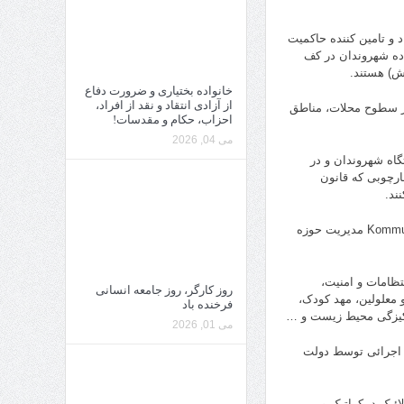
د و تامین کننده حاکمیت
اده شهروندان در کف
ش) هستند.
خانواده بختیاری و ضرورت دفاع
از آزادی انتقاد و نقد از افراد،
در سطوح محلات، مناطق
احزاب، حکام و مقدسات!
می 04, 2026
اه شهروندان و در
ارچوبی که قانون
ند.
نهادهای شهروندی متن جامعه، بر اساس قوانین مهستان های شهروندی Kommunalverfassunge مدیریت حوزه
تظامات و امنیت،
روز کارگر، روز جامعه انسانی
 معلولین، مهد کودک،
فرخنده باد
اکیزگی محیط زیست و …
می 01, 2026
ظ اجرائی توسط دولت
ائیک دمکراتیک و