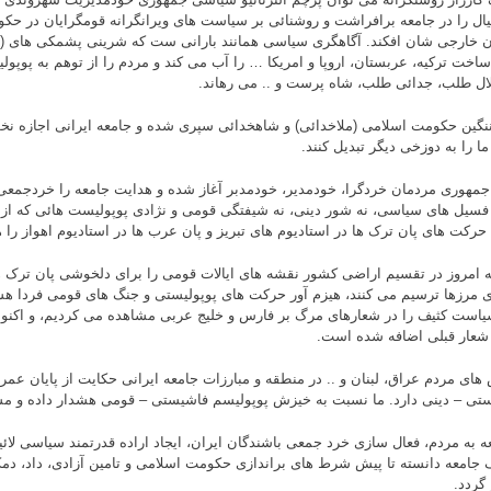
ل را در جامعه برافراشت و روشنائی بر سیاست های ویرانگرانه قومگرایان در حکو
ن خارجی شان افکند. آگاهگری سیاسی همانند بارانی ست که شرینی پشمکی های 
ساخت ترکیه، عربستان، اروپا و امریکا … را آب می کند و مردم را از توهم به پوپ
ال طلب، جدائی طلب، شاه پرست و .. می رهاند.
نگین حکومت اسلامی (ملاخدائی) و شاهخدائی سپری شده و جامعه ایرانی اجازه نخو
ا را به دوزخی دیگر تبدیل کنند.
مهوری مردمان خردگرا، خودمدیر، خودمدبر آغاز شده و هدایت جامعه را خردجمعی 
 فسیل های سیاسی، نه شور دینی، نه شیفتگی قومی و نژادی پوپولیست هائی که از 
حرکت های پان ترک ها در استادیوم های تبریز و پان عرب ها در استادیوم اهواز را 
که امروز در تقسیم اراضی کشور نقشه های ایالات قومی را برای دلخوشی پان ترک 
 مرزها ترسیم می کنند، هیزم آور حرکت های پوپولیستی و جنگ های قومی فردا هستن
یاست کثیف را در شعارهای مرگ بر فارس و خلیج عربی مشاهده می کردیم، و اکنو
 شعار قبلی اضافه شده است.
های مردم عراق، لبنان و .. در منطقه و مبارزات جامعه ایرانی حکایت از پایان عمر
تی – دینی دارد. ما نسبت به خیزش پوپولیسم فاشیستی – قومی هشدار داده و 
ه به مردم، فعال سازی خرد جمعی باشندگان ایران، ایجاد اراده قدرتمند سیاسی لا
 جامعه دانسته تا پیش شرط های براندازی حکومت اسلامی و تامین آزادی، داد، د
گردد.