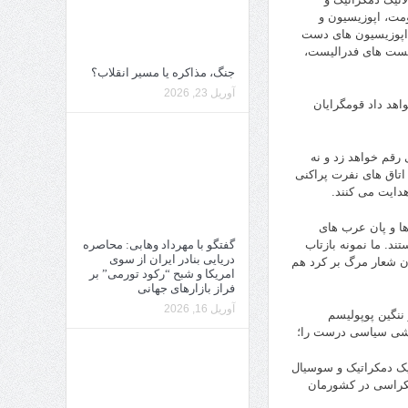
مت، اپوزیسیون و
(اپوزیسیون های دست
ولیست های فدرالیست،
جنگ، مذاکره یا مسیر انقلاب؟
آوریل 23, 2026
اهد داد قومگرایان
رقم خواهد زد و نه
اتاق های نفرت پراکنی
هدایت می کنند.
ها و پان عرب های
گفتگو با مهرداد وهابی: محاصره
د. ما نمونه بازتاب
دریایی بنادر ایران از سوی
ن شعار مرگ بر کرد هم
امریکا و شبح “رکود تورمی” بر
فراز بازارهای جهانی
آوریل 16, 2026
 ننگین پوپولیسم
مشی سیاسی درست را؛
ئیک دمکراتیک و سوسیال
مکراسی در کشورمان