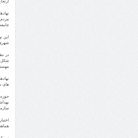
ارتجاع
نهاده
مردم)
جامعه
این ن
شهری،
در نظ
شکل م
مهستا
های م
حوزه 
بهداش
سازما
اختیا
هماهن
در یک