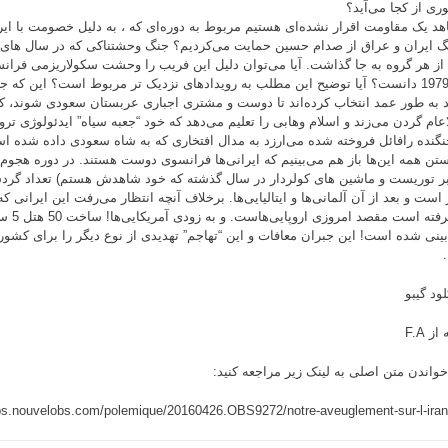
ری از کجا می‌آید؟
اهد یک مقاومت اقرار نشده‌ای هستیم مربوط به دوره‌ای که ، به دلیل خصومت با ایرا
از هر گروه به جا گذاشت. آیا می‌توان دلیل این فریب را وحشت سکولاریزمی فرانس
سال 1979 دانست؟ آیا توضیح این مطلب به رویدادهای نزدیک تر مربوط است؟ این که
 به طور عمد انتخاب کرده‌اند تا دوست و مشتری اجباری عربستان سعودی شوند، 
اعام گردن می‌زند و اسلام وهابی را تعلیم می‌دهد که خود “جعبه سیاه” ایدئولوژی ت
نگنده رافائل فروخته شده می‌ارزد به مدال افتخاری که به شاه سعودی داده شده 
نستن همه این‌ها باز هم می‌بینیم که ایرانی‌ها فرانسوی دوست هستند. در دوره هجوم 
بر توریست و ماشین های کولردار در سال گذشته که خود شاهدش هستم) تعداد گرد
است و بعد از آن آلمانی‌ها و ایتالیایی‌ها. برخلاف آنچه انتظار می‌رفت این ایرانی 
قرارگرفته
ینی شده است! این جبران معافات و این “تهاجم” تهدیدی از نوع دیگر را برای کشو
ود گیبو
ز F.A
خواندن متن اصلی به لینک زیر مراجعه کنید:
obs.nouvelobs.com/polemique/20160426.OBS9272/notre-aveuglement-sur-l-iran