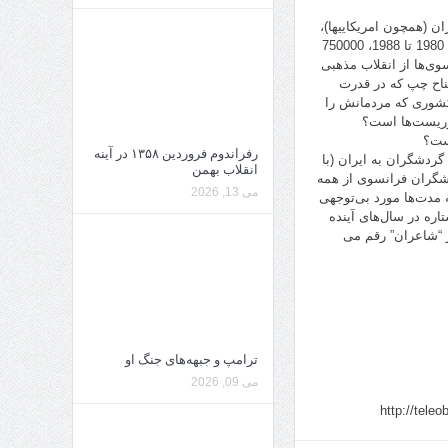
ن (همچون امریکاییها)،
در جنگ ایران و عراق از صدام حسین حمایت می‌کردیم؟ جنگ وحشتناکی که در سال های 1980 تا 1988، 750000
وی‌ها از انقلاب مذهبی
 جناح چپ که در قدرت
کشوری که مردمانش را
روریست‌ها است؟
است؟
رفراندوم فروردین ۱۳۵۸ در آینه
گردشگران به ایران (با
انقلاب بهمن
شگران فرانسوی از همه
می 13, 2026
که مدت‌ها مورد بی‌توجهی
 است مقصد امروزی اروپایی‌هاست. و به زودی آمریکایی‌ها! ساخت 50 هتل 5 ستاره در سال‌های آینده
ر “شاعران” رقم می
ترامپ و جبهه‌های جنگ او
می 09, 2026
http://tele