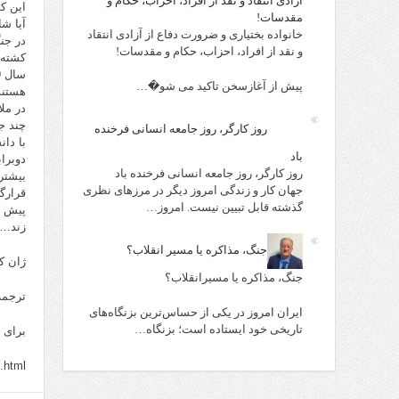
آزادی انتقاد و نقد از افراد، احزاب، حکام و
این کو
مقدسات!
آیا ش
خانواده بختیاری و ضرورت دفاع از آزادی انتقاد
و نقد از افراد، احزاب، حکام و مقدسات!
کشته 
پیش از آغازسخن تاکید می شو�…
هستند
در مل
چند ج
روز کارگر، روز جامعه انسانی فرخنده
با دا
باد
دوبرا
روز کارگر، روز جامعه انسانی فرخنده باد
بیشتر 
جهان کار و زندگی امروز دیگر در مرزهای نظری
گذشته قابل تبیین نیست. امروز…
پیش ب
زند….
جنگ، مذاکره یا مسیر انقلاب؟
ژان کل
جنگ، مذاکره یا مسیرانقلاب؟
ترجمه ا
ایران امروز در یکی از حساس‌ترین بزنگاه‌های
تاریخی خود ایستاده است؛ بزنگاه…
برای 
.html