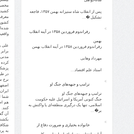
مخصوص
کشیده
پس از انقلاب شاه ستیزانه بهمن ۱۳۵۷، فاجعه
معرفی
تشکیل �…
کشور 
شده‌ا
رفراندوم فروردین ۱۳۵۸ در آینه انقلاب
واقعی
بهمن
علی ر
رفراندوم فروردین ۱۳۵۸ در آینه انقلاب بهمن
مدنی 
مهرداد وهابی
کرده 
پزشکی
استاد علم اقتصاد…
در طو
نرخ س
ترامپ و جبهه‌های جنگ او
اصفها
ایران
ترامپ و جبهه‌های جنگ او
شما ا
جنگ کنونی آمریکا و اسرائیل علیه حکومت
هم اض
اسلامی، تنها یک درگیری منطقه‌ای یا واکنش به
کنند.
بر�…
آن گف
بکشد.
خانواده بختیاری و ضرورت دفاع از
شکافی
به پر