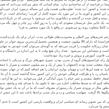
ا در فرانسه از آن ساخته‌ایم ندارد. تمام کسانی که سفر می‌کنند می‌دانند که همی
 شده” و کشور “دید شده” تفاوت‌هایی هست ولی این مساله درمورد ایران حیرت‌آو
 این کشور و کوری ما در این مورد یک نمونه کامل از “فریب” رسانه‌ای است. در اکث
بسته و قفل شده در گذشته و دیکتاتوری تداعی می‌شود با مردمی که در تاریک‌اندی
ند، یک جایی مثل عربستان سعودی که زنان را به زورِ کتک، زیر چادر و جهل نگه می‌دا
ت کاملا متفاوت روبه رو می‌شویم. در واقع با یک مورد منحصر به فرد!
غم تحریم‌های بین المللی و محدودیت‌های طولانی مدت، ایران برای یک بازدیدکنند
برابر فرانسه) که دارای 80 میلیون جمعیت و همچنین تحصیل‌کرده‌ترین نیروی جوان
چنان زیرکانه حکومت را فریب می‌دهد که به گونه‌ای می‌توان گفت خودش به تنهای
است و نتیجه‌اش این می‌شود : تعداد زنان هیچ وقت تا به این اندازه در دانشگاه و حر
، قانون، آموزش و پروش و غیره زیاد نبوده‌است.
ل راه، فرانسوی‌های گروه از مدرن بودن، تمیزی شهرهای بزرگ و نزدیکی با استاندارد
واد متعجب شده بودند (اصفهان با بیش از یک و نیم میلیون جمعیت و شیراز با جمع
ن). به همه این‌ها ادب و مهمان نوازی ایرانیان را هم اضافه کنیم که در جهان نمونه
 باستان رد پا و ظرافت فرهنگی خودش را در این کشور به‌جا گذاشته است تا آن جا 
شعار حافظ، سعدی و عمر خیام را بدون آمادگی از قبل می‌خوانند. به این ها آزادی 
افه کنیم که به صدها مخاطب اجازه می دهد تا جلوی ما، با صدای بلند و واضح، بدبینی
 بطور مثال در ورودی شیراز یک رستوران معروف است که ما در آن به یک جشن تو
تگوها بالا گرفت. شهامت سیاسی و رد و بدل شدن ترانه‌ها باعث شد تا این جشن ایر
 که بین تصویر رسانه ای-سیاسی ایران و واقعیت پارسی این کشور است تا حدی گی
سش وا می‌دارد.