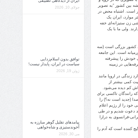
ایران از دیدگاهی تطبیقی
شه بین کشور “به تصویر
جولای 10, 2026
ر است. اشتباه محض در
ر موارد، ایران یک
شی زن ستیزانه‌ای خفه
رند. ولی ما با یک
ه، کشور بزرگی است (سه
 در خاورمیانه است. این جامعه
ی خودش را پیشرفته
توافق بدون اسلام‌زدایی
سیاست در ایران، پایدار نیست!
فه‌هایی در زمینه
ژوئن 19, 2026
 زندگی در اروپا مانند
یت کمی بیشتر از
‌اش کم دیده می‌شود.
که رانندگان تاکسی برای
صدا (جدید است نه؟) را
 خود را از رژیم اعلام
لد دعوت شدیم و در طی
انی-فرانسوی به درازا
پیامدهای تقلیل گوهر مبارزه به
آخوندستیزی و شاه‌خواهی
ج کننده است که آدم را
می 30, 2026