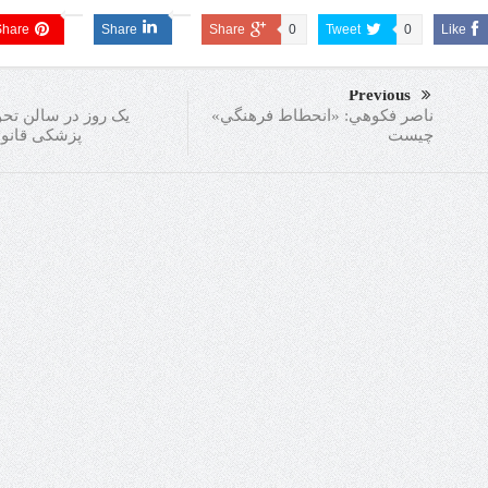
Share
Share
Share
0
Tweet
0
Like
Previous
یک روز در سالن تح
ناصر فكوهي: «انحطاط فرهنگي»
پزشکی‌ قانو
چيست