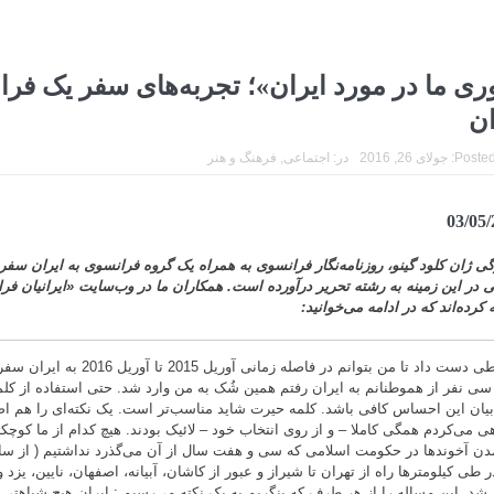
ری ما در مورد ایران»؛ تجربه‌های سفر یک فرا
ان
Posted
جولای 26, 2016
در:
اجتماعی
,
فرهنگ و هنر
03/05/
زگی ژان کلود گینو، روزنامه‌نگار فرانسوی به همراه یک گروه فرانسوی به ایران سفر
ی در این زمینه به رشته تحریر درآورده است. همکاران ما در وب‌سایت «ایرانیان فر
کرده‌اند که در ادامه می‌خوانید:
شرایطی دست داد تا من بتوانم در فاصله زم
سی نفر از هموطنانم به ایران رفتم همین شُک به من وارد شد. حتی استفاده از کلمه
بیان این احساس کافی باشد. کلمه حیرت شاید مناسب‌تر است. یک نکته‌ای را هم اض
ی می‌کردم همگی کاملا – و از روی انتخاب خود – لائیک بودند. هیچ کدام از ما کوچ
 طی کیلومترها راه از تهران تا شیراز و عبور از کاشان، آبیانه، اصفهان، نایین، یزد
 شد. این مساله را از هر طرف که بنگریم به یک نکته می‌رسیم : ایران هیچ شباهتی ب