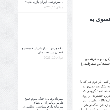
با سرنوشت ایران بازی نکنید!
جولای 14, 2026
نسوی به
تنگه هرمز؛ ابزار پان‌اسلامیسم و
فقدان سیاست ملی
جولای 10, 2026
 کرده و سفرنامه‌ی
انسه» این سفرنامه را
انی آوریل 2015 تا آوریل 2016 به ایران سفر کنم. بار دوم هم که با
 شُک هم نمی‌‌تواند
افه کنم : گروهی که
کترین خشنودی از روی
مهرداد وهابی: جنگ سوم خلیج
کار آمدن آخوندها در حکومت اسلامی که سی و هفت سال از آن می‌گذرد نداشتیم ( از سال1979) . ولی با این
فارس وتاثیر ان برنظام
 و اردکان شگفتی‌مان
سرمایه‌داری سیاسی اسلامی در
ا تصویری که در اروپا و