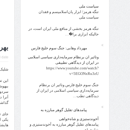
سیاست ملی
تنگه هرمز؛ ابزار پان‌اسلامیسم و فقدان
سیاست ملی
تنگه هرمز بخشی از منافع ملی ایران است، در
حالیکه ابزاری برا�…
بهر
مهرداد وهابی: جنگ سوم خلیج فارس
وتاثیر ان برنظام سرمایه‌داری سیاسی اسلامی
 date:
در ایران از دیدگاهی تطبیقی
https://www.youtube.com/watch?
شلیک 
v=5EGONxRu3zU
این ت
جنگ سوم خلیج فارس وتاثیر ان برنظام
بیهوش
سرمایه‌داری سیاسی اسلامی در ایران از
سردوش
دیدگاهی تطب…
آنرا 
گذاشت
پیامدهای تقلیل گوهر مبارزه به
جای ت
آخوندستیزی و شاه‌خواهی
یکی ا
پیامدهای تقلیل گوهر مبارزه به آخوندستیزی و
هایشا
شاه‌خواهی