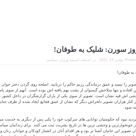
وز سورن: شلیک به طوفان!
Posted
نوامبر 24, 2022
در:
اندیشه
,
اندیشه ورزان
,
سیاسی
به طوفان!
صویر را ببینید و عمق درماندگی رژیم حاکم را دریابید. اسلحه روی گردن دختر جوان
 افتاده و تنها سلاحش گیسوان از پشت بهم بافته اش بوده است. آنهم از سوی پاسد
ی اش قپه نشان است. تصویر از سوی یکی از یاران گزارشگران در داخل کشور د
در کنار هزاران تصویر دلخراش دیگر که نشان از عمق فجایع ایجاد شده از طرف جنایتک
ه شود.
ردید نبود که حکومتیان توانایی های سرکوب خود را یکی پس از دیگری به خدمت می گ
ز خونخوارترین و وحشی ترین ها در تاریخ بشریت ثبت می کنند. برای زندانیان سیاس
ن تصویر این جانیان آشنا تر بود و هر اقدام آنان در کشتار کودکان و جوانان, زنان و