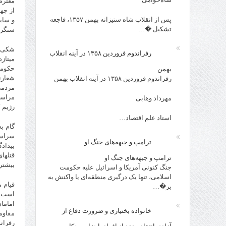
معترض
از چه
پس از انقلاب شاه ستیزانه بهمن ۱۳۵۷، فاجعه
و سای
تشکیل �…
سنگر 
شکی ن
رفراندوم فروردین ۱۳۵۸ در آینه انقلاب
میتاز
حکومت
بهمن
شعارن
رفراندوم فروردین ۱۳۵۸ در آینه انقلاب بهمن
مردمی
مراسم
مهرداد وهابی
رژیم 
استاد علم اقتصاد…
گام ب
سراسر
ترامپ و جبهه‌های جنگ او
بیداد
قتلها
ترامپ و جبهه‌های جنگ او
بیشتر
جنگ کنونی آمریکا و اسرائیل علیه حکومت
اسلامی، تنها یک درگیری منطقه‌ای یا واکنش به
قیام م
بر�…
است.ف
اماما
خانواده بختیاری و ضرورت دفاع از
مقاوم
رفران