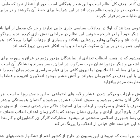
 کنند. هدف کل نظام است و این شعار همگانی است. دور از انتظار نبود که طیف ا
به قدرت در چارچوب نظام بوده اند در این شرایط برای حفظ آن بکوشند و در برابر ا
 طلبانه مردم قرار بگیرند.
بخوبی میدانند که اولا در معادلات سیاسی جاری جایی ندارند و جز یک محفل از آنها با
یگر خود آنها در تاریخچه خونین این نظام در مراحلی نقش بازی کرده اند و سرنگونی
وادث تلخ و چگونگی وقایع روشنایی بیافکند و بسیاری از جزئیات آنها را برملا کند. ه
یف همواره در برابر آن سکوت کرده اند و یا به افکار عمومی دروغ گفته اند.
میشود که در همین لحظات تعدادی از نمایندگان مزدور رژیم در عراق و سوریه برای
شعبی و دیگر مزدورانشان جهت سرکوب در ایران, بسر میبرند و نشانگر آن است ک
ن برای مقابله با انقلابیون اما نیروی کافی برای قیام سراسری مردم بجان آمده را ن
 با این هدف در کشورمان میتواند بر آتش خشم موجود انقلابیون افزوده و قطعا با
قاومت مردم بیافزاید.
 مبارزات و درگیر شدن اقشار و لایه های اجتماعی به این جنبش روزانه است. هر 
گی آنان منتشر میشود و صفوف انقلاب فشرده میشود و گفتمان همبستگی بیشتر 
فوف با کشتار و سرکوب و ارعاب برای استبداد حاکم مهارشدنی نیست. از سوی دی
کرد, بلوچ آذری, آزادی و برابری نشان میدهد که با گذر زمان اهداف انقلاب شفاف 
 پسا جمهوری اسلامی مشخص تر میشود. مشارکت کارگران, کشاورزان و کارمندان 
د این خواسته های حیاتی از انقلاب را پررنگ تر کند.
 این است که نیروهای اپوزیسیون در خارج از کشور اعم از تشکلها, شخصیتهای شنا