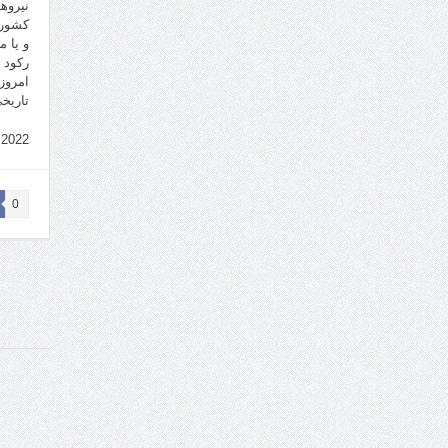
نیروه
کشور 
و یا 
رکود 
امروز
تاریخ
.2022
0