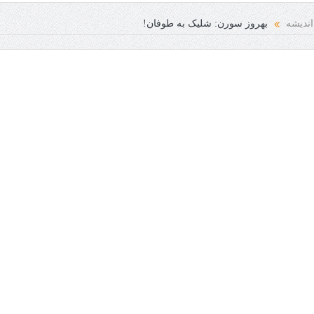
نسانی فرخنده باد
اندیشه
بهروز سورن: شلیک به طوفان!