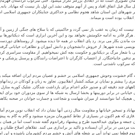
ان تصویری است که در ابعادی بزرگتر تکرار میشود. حتی سرکوب کردستان قهرمان ر
ل سال قبل اتفاق افتاد و پس از آنهم متوقف نشد.این اول بار نیست که مهاباد, بانه,
ر شهرهای این استان شاهد هجوم نظامی و حداکثری جنایتکاران جمهوری اسلامی 
انقلاب بوده است و میماند.
یست که زمان به عقب باز نمی گردد و حاکمیتی که با سلاح های جنگی از زمین و
د هرگز قادر به ادامه حکومتش نخواهد بود و این آخرین ابزاری است که دیکتاتورها ب
 ماندن بکار می برند. رد پای انقلاب در همه جا دیده میشود. از روستاهای دوردست گ
ویسی شده شهرها, از خروش دانشجویان و دانش آموزان و تظاهرات خیابانی گرفته
 با شعار مرگ بر دیکتاتور و حکومت بچه کش نمیخواهیم, از مقاومت سراسری کردس
 تدفین جانباختگان, از اعتصاب کارگران تا اعتراضات رانندگان و پرسنل پزشکی و خ
که سرکوب ناشدنی است.
ه گام خشونت وحوش جمهوری اسلامی بر خشم و عصیان مردم ایران اضافه میکند
ی را بیشتر و نمایان تر میکند.کشتار انقلابیون, تجاوز به زنان و کودکان در زندانها
گاههای چند دقیقه ای و صدور حکم اعدام برای بازداشت شدگان, شلیک کوربه منازل
ی خیابانی در برابر دوربینها و بخشا ارسال به شبکه ها از سوی مزدوران خود برای 
, هیچیک اما نتوانستند از میزان شهامت و شجاعت و جسارت جوانان در صحنه بکاهند
هاباد و تسخیر خیابانها و مقاومت مثال زدنی آنها نشان داد که انقلاب نوین مردم آما
ازی که هم اکنون در بسیاری از نقاط کشورمان مزمزه میشود و گام به گام به پیش
ن جمعه و مولوی عبدالحمید طرح و پیشنهاد رفراندوم گفته شده است اما در همان ب
ت مردمی در برابر آن ایستاده و تاکید بر براندازی می کنند. تقلاهای اصلاح طلبان و
دوم قطعا نمی تواند آبی بر شعله های آتش و خشم مردم کشورمان پاشیده و این امو