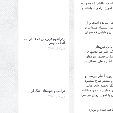
صلاح طلبان که همواره
مواج آزادی خواهانه و
قی نمانده است و از
 استبداد میتواند بر
مان زوایایی که سران
رفراندوم فروردین ۱۳۵۸ در آینه
انقلاب بهمن
 جلب نیروهای
می 13, 2026
ه علیرغم تلاشهای
دارد. حضور نیروهای
 انگیزه های مضاف بر
روزه اخبار پیوست و
و بیشتر طرح میشود.
گر تعمیق شعارهایی
تر مطرح شده و مطالبات
ترامپ و جبهه‌های جنگ او
با امواج روان مردمی
می 09, 2026
خته شده و بویژه