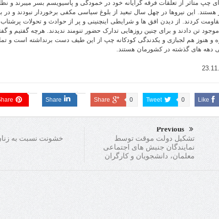
ای چپ متاثر از تعلقات فرقه گرایانه خود در خمودگی و پاسیویسم بسر میبرند و نظا
هستند. این نیروها در چهل سال تبعید از بلوغ سیاسی مکفی برخوردار نبودند و در برا
مقاومت کردند. از دیدن افق ها و شرایطی اینچنینی و پر از حوادث و تحولات پرشتاب ا
موجود تن دادند و برای چنین روزهایی تدارک حضور تنومند ندیدند. هرچه گفتیم و گ
ه و هنوز هم لجبازی و یکدندگی کودکانه چپ از این طیف دست برنداشته است و تماش
ی دهه های گذشته در کشورمان هستند.
23.11
Share
Share
Share
0
Tweet
0
Like
Previous
خشونت نسبت به زنا
تشکیل دولت موقت توسط
نمایندگان جنبش های اجتماعی
معلمان، دانشجویان و کارگران