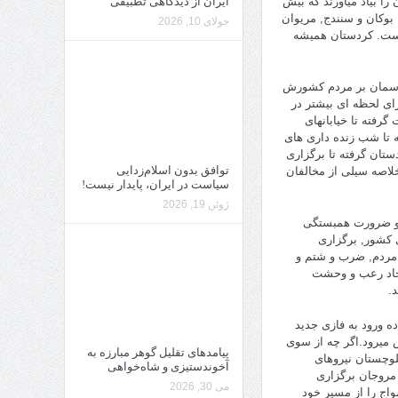
ا بیاد میاورند که بیش
ایران از دیدگاهی تطبیقی
 بوکان و سنندج, مریوان
جولای 10, 2026
است. کردستان همیشه
 آسمان بر مردم کشورش
رای لحظه ای بیشتر در
رفته تا خیابانهای
 تا شب زنده داری های
تان گرفته تا برگزاری
توافق بدون اسلام‌زدایی
لاصه سیلی از مخالفان
سیاست در ایران، پایدار نیست!
ژوئن 19, 2026
 و ضرورت همبستگی
ی کشور, برگزاری
 مردم, ضرب و شتم و
ایجاد رعب و وحشت
.
ده ورود به فازی جدید
 میرود.اگر چه از سوی
پیامدهای تقلیل گوهر مبارزه به
لوچستان نیروهای
آخوندستیزی و شاه‌خواهی
 مروجان برگزاری
می 30, 2026
اج را از مسیر خود