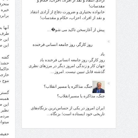
آزادی انتقاد و نقد از افراد، احزاب، حکام و
منحرف
مقدسات!
خیره 
خانواده بختیاری و ضرورت دفاع از آزادی انتقاد
برابری
و نقد از افراد، احزاب، حکام و مقدسات!
آنها 
پیش از آغازسخن تاکید می شو�…
طرف د
این ح
روز کارگر، روز جامعه انسانی فرخنده
این ط
باد
گفته 
روز کارگر، روز جامعه انسانی فرخنده باد
حشدال
جهان کار و زندگی امروز دیگر در مرزهای نظری
حاکما
گذشته قابل تبیین نیست. امروز…
خارجی
موج م
جنگ، مذاکره یا مسیر انقلاب؟
گسترش
جنگ، مذاکره یا مسیرانقلاب؟
همبست
این ص
ایران امروز در یکی از حساس‌ترین بزنگاه‌های
نظیر 
تاریخی خود ایستاده است؛ بزنگاه…
مردمی
میتوان
حقیقت