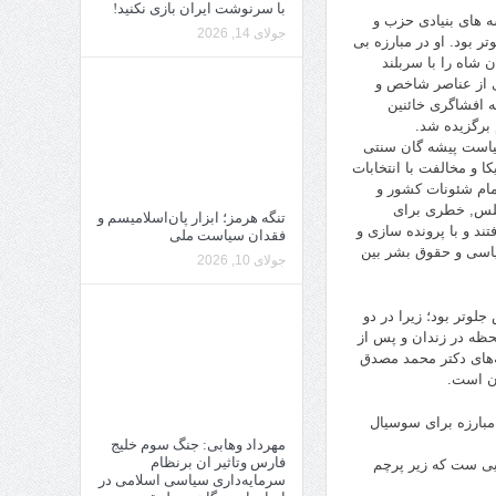
با سرنوشت ایران بازی نکنید!
ه های بنیادی حزب و
جولای 14, 2026
تر بود. او در مبارزه بی
شاه را با سربلند
ری از عناصر شاخص و
ه افشاگری خائنین
 برگزیده شد.
سیاست پیشه گان سنتی
 و مخالفت با انتخابات
مام شئونات کشور و
مجلس, خطری برای
تنگه هرمز؛ ابزار پان‌اسلامیسم و
د و با پرونده سازی و
فقدان سیاست ملی
سیاسی و حقوق بشر بین
جولای 10, 2026
لوتر بود؛ زیرا در دو
حظه در زندان و پس از
‌های دکتر محمد مصدق
ان است.
مبارزه برای سوسیال
مهرداد وهابی: جنگ سوم خلیج
فارس وتاثیر ان برنظام
هایی ست که زیر پرچم
سرمایه‌داری سیاسی اسلامی در