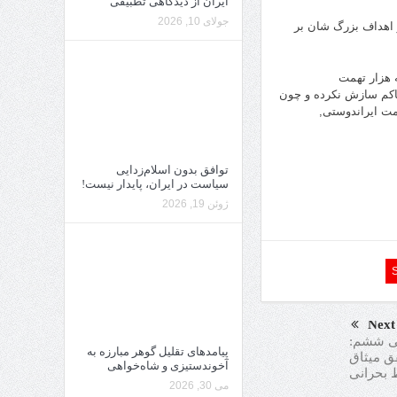
ایران از دیدگاهی تطبیقی
جولای 10, 2026
 و اهداف بزرگ شان بر
 هزار تهمت
 حاکم سازش نکرده و چون
مت ایراندوستی,
توافق بدون اسلام‌زدایی
سیاست در ایران، پایدار نیست!
ژوئن 19, 2026
Next
 جبهه ملی ششم:
پیامدهای تقلیل گوهر مبارزه به
قق میثاق
آخوندستیزی و شاه‌خواهی
 بحرانی
می 30, 2026