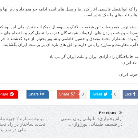
را که ابوالفصل قاسمی آغاز کرد، ما و نسل های آینده ادامه خواهیم داد و نام آنها
ها و قلب های ما حک شده است.
جسته ترین خصوصیات این شخصیت لائیک و سوسیال دمکرات جنبش ملی این بود که
نمردانه و پشت پازدن های نارفیقانه شیفته گان قدرت را تحمل کرد و با نظام های
 آبدیده، همطراز محمد مصدق و حسین فاطمی و شاپور بختیار، از خود گذشتند تا حر
دگی، مقاومت و مبارزه را پاس دارند و افق های تازه ای برابر ملت ایران بگشایند.
ه جانباختگان راه آزادی ایران و ملت ایران گرامی باد
باد ایران
 حزب ایران
Share
Share
Share
0
Tweet
0
Like
Previous
بیانیه شماره ۲
آرام بختیاری: ناتوانی زبان سنتی
تجدید ساختار در راه تح
در فلسفه طبقاتی بورژوازی.
ملی در شرایط