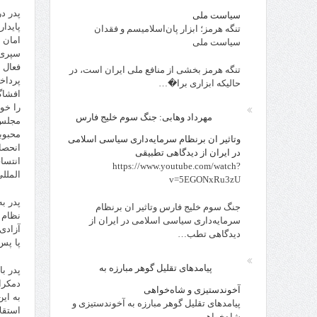
پدر د
سیاست ملی
پایدار
تنگه هرمز؛ ابزار پان‌اسلامیسم و فقدان
امان 
سیاست ملی
سپری 
فعال 
تنگه هرمز بخشی از منافع ملی ایران است، در
پرداخ
حالیکه ابزاری برا�…
افشاگ
را خو
مهرداد وهابی: جنگ سوم خلیج فارس
مجلس 
محبوب
وتاثیر ان برنظام سرمایه‌داری سیاسی اسلامی
انحصا
در ایران از دیدگاهی تطبیقی
انتسا
https://www.youtube.com/watch?
الملل
v=5EGONxRu3zU
پدر ب
جنگ سوم خلیج فارس وتاثیر ان برنظام
نظام 
سرمایه‌داری سیاسی اسلامی در ایران از
آزادی
دیدگاهی تطب…
پا پس
پیامدهای تقلیل گوهر مبارزه به
پدر ب
دمکر
آخوندستیزی و شاه‌خواهی
به ای
پیامدهای تقلیل گوهر مبارزه به آخوندستیزی و
استقل
شاه‌خواهی