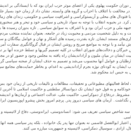
ر دوران حکومت پهلوی یکی از اعضای موثر حزب ایران بود که با ایستادگی بر اندیش
 در مخالفت با ائتلاف با احزاب و گروه های وابسته, نشان داد از زمان خود بسیار جلو
با فئودال های محلی و آریستوکراسی و اشرافیت سیاسی و حکومتی، زندان های زمان 
کرد. در بحبوبه انقلاب با توجه به سواد تاریخی و سیاسی خود و تبحر و هنر سخنو
جبهه ملی و حزب ایران بود و با اشراف به سوابق سیاسی , تازه بدوران رسیده ها ب
ت و به دلیل شخصیت مردمی و محبویت زیاد در جامعه، بعنوان نماینده منتخب مردم
ری‌های مستند ایشان, تازه بقدرت رسیده های آشکار و نهان و عوامل بیگانگان و 
ش نیآمد و با توجه به مواضع صریح و روشن ایشان در قبال گروگانگیری سفارت آمریکا
خبرگان و دخالت‌های شورای انقلاب در کلیه تصمیم گیریها و تسلط خزنده آنها بر ت
یت ایشان در میان ملیون و آزاداندیشان راه یافته به مجلس وجود و حضور او در 
رطلبان و عوامل آنها محسوب می‌شد و تصمیم به حذف ایشان از صحنه سیاسی گرفتن
ب ایشان به کودتای نوژه بجرم آزاداندیشی به اعدام، و بخاطر حمایت‌های مجامع 
ی به حبس ابد محکوم شد.
ه لحاظ فعالیتهای مطبوعاتی و تحقیقات، مطالعات و تالیفات تاریخی از زمان خود بس ج
خودکامه و به قول خود ایشان تک دیوانسالار سلطنتی و حاکمیت اسلامی تا آخرین ل
 مشروط, دردفاع از دموکراسی، حاکمیت ملی، عدالت اجتماعی و آرمان‌ها و اندیشه
 نگذاشت۔ ارمان های سیاسی دیروز پدر, پرچم امروز بخش پیشرو اپوزیسیون ایر
ا سه شاخص سیاسی تعریف می شود: انساندوستی، ایراندوستی، دفاع از لائیسیته و 
اسی.
ن اعتبار ابوالفصل قاسمی نه بعنوان تنها پدر یک خانواده ، بلکه پدر سیاسی همه ان
ال، ازادی ، سوسیال دمکراسی، لائیسیته و جمهوریت مبارزه می کنند.