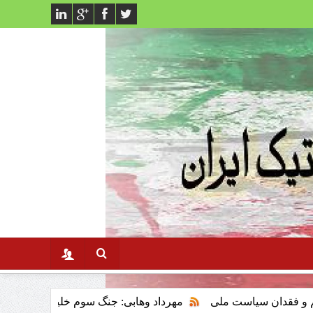
است ملی
مهرداد وهابی: جنگ سوم خلیج فارس وتاثیر ان برنظام س