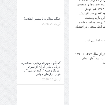
دید قیمت‌ها و همچنین
اوج‌گیری نرخ ارز در بازار غیررسمی در سال‌های بعد دامن زد. نرخ ارز در سال‌های ۱۳۷۳ و ۱۳۷۴ هم جهش
بی‌سابقه‌ای را تجربه کرد. نرخ ارز در سال ۱۳۷۳ در حدود ۴۶ درصد و در سال ۱۳۷۴ در حدود ۵۳ درصد افزایش
این بازه وضعیت
جنگ، مذاکره یا مسیر انقلاب؟
مشابهی داشت. نرخ تورم رسمی سال ۱۳۷۳ حدوداً ۳۵ درصد و تورم سال ۱۳۷۴ بالغ بر ۴۹ درصد محاسبه شده
آوریل 23, 2026
د و مسبب شرایط سختی در اقتصاد
، اما این ثبات
از سال ۱۳۹۰ تاکنون، ایران پنج شوک ارزی بزرگ را تجربه کرده است. در حالی که نرخ دلار از سال ۱۳۵۷ تا ۱۳۹۰
۱۳۹) این افزایش به ۶۰ برابر رسیده است. این آمار نشان
ت.
گفتگو با مهرداد وهابی: محاصره
دریایی بنادر ایران از سوی
امریکا و شبح “رکود تورمی” بر
فراز بازارهای جهانی
آوریل 16, 2026