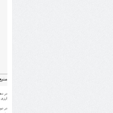
در ده
ارزی د