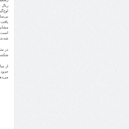
ریال 
یافت.
شدند.
در سا
شکننده، با
می‌ده