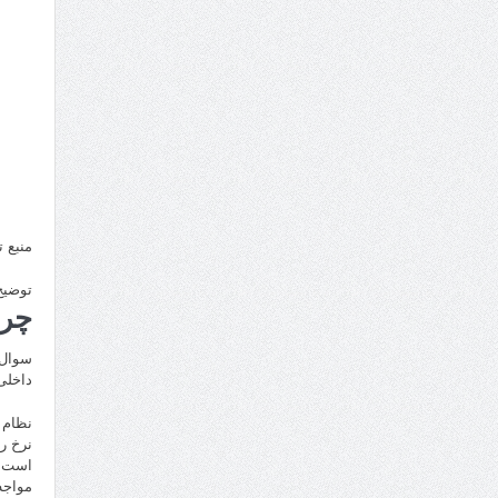
منبع 
توضیح
چرا
سوال 
داخلی
نظام 
نرخ ر
است. 
مواجه