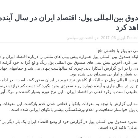
وق بین‌المللی پول: اقتصاد ایران در سال آین
هد کرد
Posted
آوریل 06, 2017
در:
اقتصادی
,
سیاسی
ی دو پهلو با چاشنی تلخ!
لیکه صندوق بین المللی پول همواره پیش بینی های مثبتی را درباره اقتصاد ایران و
 می کرد، آخرین پیش بینی های صندوق بین المللی پول رنگ واقع گرا به خود گرفته 
یدی را در این گزارش آشکارا دید. چیزی که سالهاست پنهان می شد و حمایتهای جهان
 به شعار و آمار بی مصداق بدل شده بود.
 بین المللی پول در حالیکه از کاهش نرخ تورم در ایران سخن گفته است ، در ادام
خ ارز در سال جاری و آینده دوباره روند سعودی بخود بگیرد که دست کم دوازده درصد 
 طبیعی است با رکود فعلی در اقتصاد ایران ، این نرخ تورم بسیار کشنده و مرگ آور 
امه این گزارش با توجه به معوقات بانکها و قطعی شدن عدم بازگشت این معوقات به 
ی پول خواستار شفافیت و اعلام ورشکستگی بیشتر بانکهای ایرانی شده است.
مدیره صندوق بین المللی پول در گزارش خود از وضع اقتصاد ایران یک بار دیگر بر
الی” تاکید کرده است.