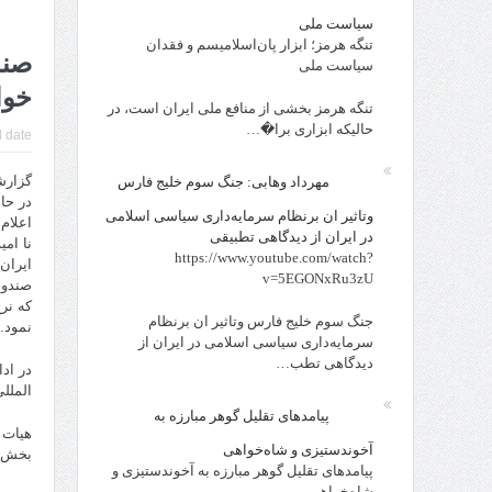
سیاست ملی
تنگه هرمز؛ ابزار پان‌اسلامیسم و فقدان
صند
سیاست ملی
خوا
تنگه هرمز بخشی از منافع ملی ایران است، در
حالیکه ابزاری برا�…
 date:
گزارش
مهرداد وهابی: جنگ سوم خلیج فارس
در حا
وتاثیر ان برنظام سرمایه‌داری سیاسی اسلامی
اعلام
در ایران از دیدگاهی تطبیقی
نا ام
https://www.youtube.com/watch?
ایران
v=5EGONxRu3zU
صندوق
که نر
جنگ سوم خلیج فارس وتاثیر ان برنظام
نمود.
سرمایه‌داری سیاسی اسلامی در ایران از
دیدگاهی تطب…
در اد
الملل
پیامدهای تقلیل گوهر مبارزه به
هیات 
آخوندستیزی و شاه‌خواهی
بخش م
پیامدهای تقلیل گوهر مبارزه به آخوندستیزی و
شاه‌خواهی