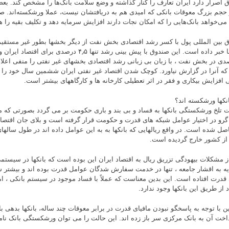
 اصرار دارد ایران تعارف را کنار گذاشته و وضع سلامت بانک‌ها را مشخص کند. بعضی
حجم بزرگ معوقات بانکی که امیدی هم به دریافتشان نیست، عملا ورشکسته‌اند. صن
 می‌خواهد بانک‌هایی را که امکان نجات دارند افزایش سرمایه دهد و تکلیف بقیه را ه
 بین المللی پول با کسر رشد اقتصادی بخش نفت از دیگر بخشها بطور غیر مستقیم
بخشها خبر داده است. این صندوق با پیش بینی رشد تنها ۴٫۵ د
صدی در بخش نفت ، با زبان بی زبانی رشد اقتصادی بخشهای غیر نفتی را منفی اعلام
ه آنرا در گزارش نیاورد. کوچک شدن اقتصاد غیر نفتی ایران ششمین سال خود را خو
ی افزایش بیکاری و فقر در اثر تعطیلی کارخانه ها و کارگاههای بیشتر است.
انکها ورشکسته اند؟
 تلخ ورشکستگی بانکها به فساد و بی بند و باری حکومت بر می گردد بصورتی که میلی
گرو در اختیار عوامل شبكه هاى قدرت و حکومت قرار گرفته است و بلای جان اقتصاد
صل شده است. در واقع ریالهایی که بانکها به به اين عوامل داده اند در طول سالهای
از کشور خارج گردیده است.
ز مشکلات بیهودگی تزریق ریال به اقتصاد ایران این بوده است که بانکها در سیستم
ه به اقشار جامعه ، تنها در خدمت سفارش شدگان عوامل قدرت بوده اند و بیشتر 
ی قدرت افتاده است. این بدین معناست که عملاً با فساد موجود در سیستم بانکی ، ا
 از طریق این بانکها وجود ندارد.
 با توجه به پاسخگو نبودن مافیای قدرت در برابر معوقات چند ساله، بانکها بدهی بال
داخت آن به بانک مرکزی سر باز زده اند. این حالت را می توان ورشکستگی بانک نامی