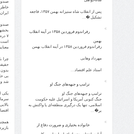
صندوق
خاطر 
پس از انقلاب شاه ستیزانه بهمن ۱۳۵۷، فاجعه
ایران
تشکیل �…
صندوق
رفراندوم فروردین ۱۳۵۸ در آینه انقلاب
۷ در
بهمن
است ک
رفراندوم فروردین ۱۳۵۸ در آینه انقلاب بهمن
معنای
مهرداد وهابی
چرا ب
حقیقت
استاد علم اقتصاد…
بدون 
بی حا
شد و 
ترامپ و جبهه‌های جنگ او
یکی ا
ترامپ و جبهه‌های جنگ او
سرمای
جنگ کنونی آمریکا و اسرائیل علیه حکومت
بالای
اسلامی، تنها یک درگیری منطقه‌ای یا واکنش به
اقتصاد
بر�…
همچنین
خانواده بختیاری و ضرورت دفاع از
بازپر