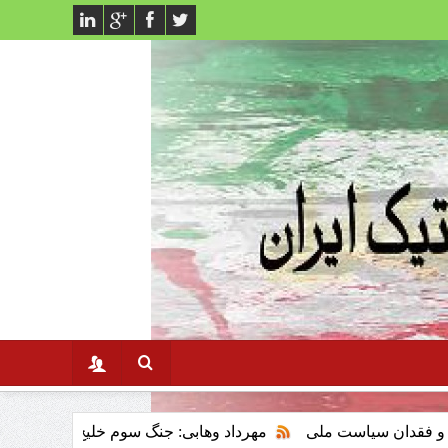
است ملی
مهرداد وهابی: جنگ سوم خلیج فارس وتاثیر ان برنظام س