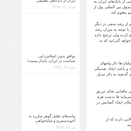
ایران از دیدگاهی تطبیقی
 از بانک‌های ایران به
دوق بین المللی پول از
جولای 10, 2026
م معلوم کند.
 از رشد منفی در دیگر
رصدی برای اقتصاد ایران و با توجه به میزان رشد
 کرده ولی ترجیح داده
اهد گذرانید که به
توافق بدون اسلام‌زدایی
سیاست در ایران، پایدار نیست!
اردها دلار وامهای
ژوئن 19, 2026
 و باعث ایجاد نقدینگی
 گذشته به دلار تبدیل
ی مافیایی بجای تزریق
سرمایه ها بدست هرم
مکان ایجاد گشایش در
پیامدهای تقلیل گوهر مبارزه به
ایی دارند که از
آخوندستیزی و شاه‌خواهی
د.
می 30, 2026