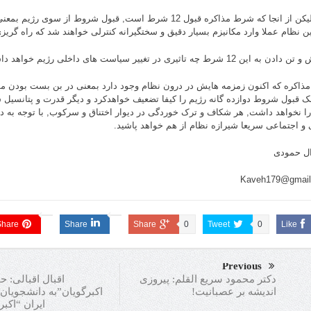
خیر, لیکن از انجا که شرط مذاکره قبول 12 شرط است, قبول شروط از س
این نظام عملا وارد مکانیزم بسیار دقیق و سختگیرانه کنترلی خواهند شد که راه گری
ه این 12 شرط چه تاثیری در تغییر سیاست های داخلی رژیم خواهد داشت؟
مذاکره که اکنون زمزمه هایش در درون نظام وجود دارد بمعنی در بن بست بودن م
 قبول شروط دوازده گانه رژیم را کیفا تضعیف خواهدکرد و دیگر قدرت و پتانسیل
را نخواهد داشت, هر شکاف و ترک خوردگی در دیوار اختناق و سرکوب, با توجه به 
 و اجتماعی سریعا شیرازه نظام از هم خواهد پاشید.
ال حمودی
Kaveh179@gmail
Share
Share
Share
0
Tweet
0
Like
Previous
اقبال اقبالی: حم
دکتر محمود سریع القلم: پیروزی
اکبرگویان”به دانشجویان/
اندیشه بر عصبانیت!
ایران “اکب