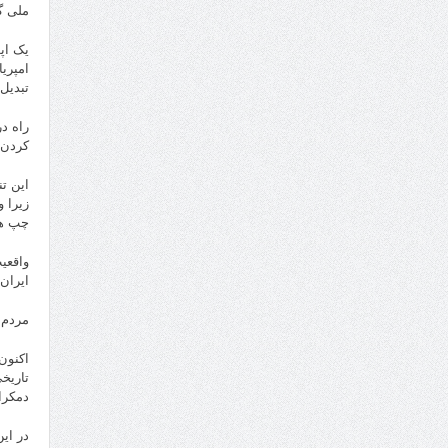
ملی گر
یک اپ
امپری
تبدیل
راه د
کردن فشار برای پذ
این ت
زیرا 
چپ ها
واقعی
ایران
مردم 
اکنون
تاریخ
دمکرا
در ای