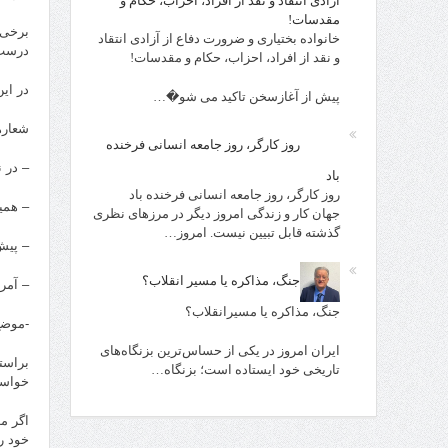
آزادی انتقاد و نقد از افراد، احزاب، حکام و
مقدسات!
برخی 
خانواده بختیاری و ضرورت دفاع از آزادی انتقاد
درست
و نقد از افراد، احزاب، حکام و مقدسات!
در ای
پیش از آغازسخن تاکید می شو�…
شعاره
روز کارگر، روز جامعه انسانی فرخنده
– در ن
باد
روز کارگر، روز جامعه انسانی فرخنده باد
– هم
جهان کار و زندگی امروز دیگر در مرزهای نظری
گذشته قابل تبیین نیست. امروز…
– پیش
جنگ، مذاکره یا مسیر انقلاب؟
– آمر
جنگ، مذاکره یا مسیرانقلاب؟
-موضع
ایران امروز در یکی از حساس‌ترین بزنگاه‌های
براست
تاریخی خود ایستاده است؛ بزنگاه…
خواست ا
اگر م
خود ر