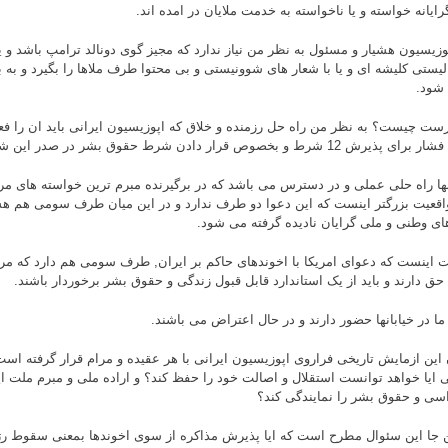
ایانه خواسته و یا ناخواسته به خدمت ملایان در امده اند.
وزیسیون هشیار و مسئول به نظر من نیاز ندارد که مجیز گوی دونالد ترامپ باشد و ی
الیستی کلیشه ای و یا با شعار های شوونیستی و بی محتوا طرف ملاها را بگیرد و به بل
 شود.
رست چیست؟ به نظر من راه حل رزمنده و خلاق که اپوزیسیون ایرانی باید ان را فعال
یرش 12 شرط و بخصوص قرار دادن شرط حقوق بشر در صدر این شروط است.
نها راه حلی عملی و در دسترس می باشد که در برگیرنده مبرم ترین خواسته های مرد
واقعیت بزرگتر اینست که این دعوا دو طرف ندارد و در این میان طرف سومی هم 
ی وطنی و ملی گرایان نادیده گرفته می شود.
ت اینست که دعوای امریکا با اخوندهای حاکم بر ایران, طرف سومی هم دارد که مرد
 حق دارند و باید از یک استاندارد قابل قبول زندگی و حقوق بشر برخوردار باشند.
ما در خیابانها حضور دارند و در حال اعتراض می باشند.
 این ازمایش تاریخی فراروی اپوزیسیون ایرانی با هر عقیده و مرام قرار گرفته است
ی ایا خواهد توانست استقلال و اصالت خود را حفظ کند؟ و اراده ملی و مبرم ملت ای
سی و حقوق بشر را نمایندگی کند؟
ن جا این سئوال مطرح است که ایا پذیرش مذاکره از سوی اخوندها بمعنی سقوط رژ