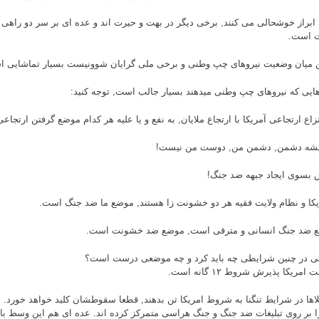
ابراز خوشحالی می کنند, برخی دیگر در بهت و حیرت اند و عده ای بر سر دو راهی اند
 است.
ن میان وضعیت نیروهای چپ وطنی و برخی ملی گرایان شوونیست بسیار تماشایی 
ایی که نیروهای چپ وطنی میدهند بسیار جالب است, توجه کنید:
زاع ارتجاعی آمریکا با ارتجاع ملایان, به نفع و یا علیه هر کدام موضع گرفتن ارتجا
یشه دشمن, دشمن من, دوست من نیست!
 بسوی ایجاد جبهه ضد جنگ!
یکا و نظام ولایت فقیه هر دو خشونت زا هستند, موضع ما ضد جنگ است.
 ضد جنگ انسانی و مترقی است, موضع ضد خشونت است.
ی در چنین شرایطی چه باید کرد و چه موضعی درست است؟
مریکا پذیرش شروط ۱۲ گانه است.
لاها در شرایط تنگنا به شروط امریکا تن بدهند, قطعا سقوطشان کلید خواهد خورد. ب
ا بر روی تبلیغات ضد جنگ و جنگ هراسی متمرکز کرده اند. عده ای هم این وسط با ب