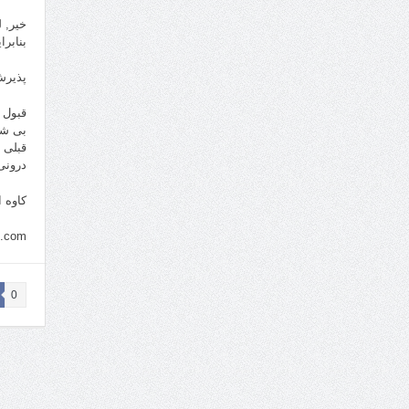
بنابر
پذیرش و تن دادن ب
قبول 
بی شک
قبلی 
درونی
کاوه 
.com
0