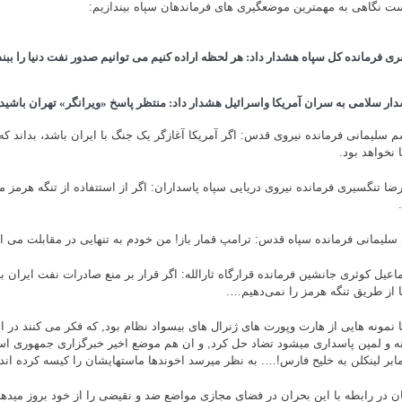
ست نگاهی به مهمترین موضعگیری های فرماندهان سپاه بیندازیم:
ی فرمانده کل سپاه هشدار داد: هر لحظه اراده کنیم می توانیم صدور نفت دنیا را ببند
دار سلامی به سران آمریکا واسرائیل هشدار داد: منتظر پاسخ «ویرانگر» تهران باشید.
م سلیمانی فرمانده نیروی قدس: اگر آمریکا آغازگر یک جنگ با ایران باشد، بداند که پ
 نخواهد بود.
رضا تنگسیری فرمانده نیروی دریایی سپاه پاسداران: اگر از استتفاده از تنگه هرمز م
سلیمانی فرمانده سپاه قدس: ترامپ قمار باز! من خودم به تنهایی در مقابلت می ا
اعیل کوثری جانشین فرمانده قرارگاه ثارالله: اگر قرار بر منع صادرات نفت ایران 
یا از طریق تنگه هرمز را نمی‌دهیم….
ا نمونه هایی از هارت وپورت های ژنرال های بیسواد نظام بود, که فکر می کنند در ای
ه و لمپن پاسداری میشود تضاد حل کرد, و ان هم موضع اخیر خبرگزاری جمهوری اسلا
مابر لینکلن به خلیح فارس!…. به نظر میرسد اخوندها ماستهایشان را کیسه کرده اند
یان در رابطه با این بحران در فضای مجازی مواضع ضد و نقیضی را از خود بروز میدهن