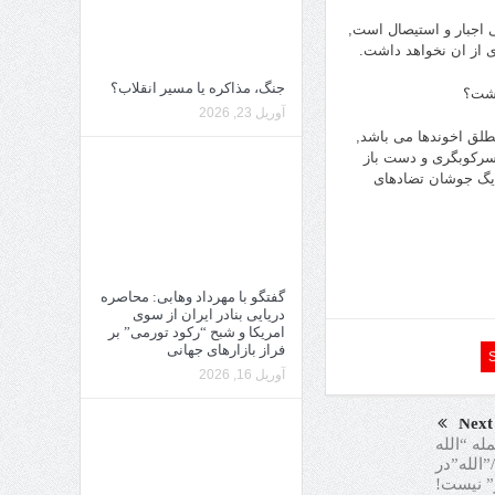
وی رژیم بمعنی اجبار و استیصال است,
زی از ان نخواهد داشت.
جنگ، مذاکره یا مسیر انقلاب؟
آوریل 23, 2026
طلق اخوندها می باشد,
 سرکوبگری و دست باز
دیگ جوشان تضادهای
گفتگو با مهرداد وهابی: محاصره
دریایی بنادر ایران از سوی
امریکا و شبح “رکود تورمی” بر
فراز بازارهای جهانی
آوریل 16, 2026
Next
له “الله
”الله”در
ر” نیست!