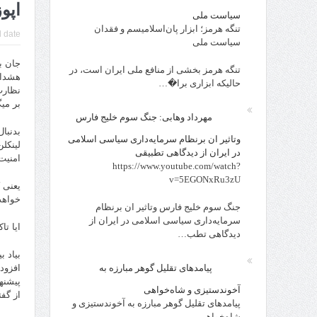
اپو
سیاست ملی
تنگه هرمز؛ ابزار پان‌اسلامیسم و فقدان
 date:
سیاست ملی
تنگه هرمز بخشی از منافع ملی ایران است، در
هشدار
حالیکه ابزاری برا�…
نظارت
بر میگ
مهرداد وهابی: جنگ سوم خلیج فارس
بدنبا
وتاثیر ان برنظام سرمایه‌داری سیاسی اسلامی
لینکل
در ایران از دیدگاهی تطبیقی
امنیت
https://www.youtube.com/watch?
v=5EGONxRu3zU
یعنی 
خواهد
جنگ سوم خلیج فارس وتاثیر ان برنظام
سرمایه‌داری سیاسی اسلامی در ایران از
ایا تا
دیدگاهی تطب…
بیاد 
پیامدهای تقلیل گوهر مبارزه به
افزود
پیشنها
آخوندستیزی و شاه‌خواهی
از گف
پیامدهای تقلیل گوهر مبارزه به آخوندستیزی و
شاه‌خواهی