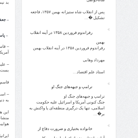
بد نی
پس از انقلاب شاه ستیزانه بهمن ۱۳۵۷، فاجعه
تشکیل �…
– جعفر
رفراندوم فروردین ۱۳۵۸ در آینه انقلاب
– پاس
بهمن
– قاس
رفراندوم فروردین ۱۳۵۸ در آینه انقلاب بهمن
آمریکا
مهرداد وهابی
– علی
بست.
استاد علم اقتصاد…
قاسم 
ترامپ و جبهه‌های جنگ او
– اسم
ترامپ و جبهه‌های جنگ او
به دن
جنگ کنونی آمریکا و اسرائیل علیه حکومت
اسلامی، تنها یک درگیری منطقه‌ای یا واکنش به
این ه
بر�…
منشان
هوایی
خانواده بختیاری و ضرورت دفاع از
ایران