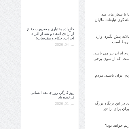
ا با شعار های ضد
ندگوی تبلیغات ملایان
خانواده بختیاری و ضرورت دفاع
از آزادی انتقاد و نقد از افراد،
انه پیش بگیرد, وارد
احزاب، حکام و مقدسات!
می 04, 2026
م ایران نیز می باشد,
هست, که از سوی برخی
م ایران باشند, مردم
روز کارگر، روز جامعه انسانی
فرخنده باد
, در این بزنگاه بزرگ
می 01, 2026
ران برای ازادی,
یم خواهد بود؟