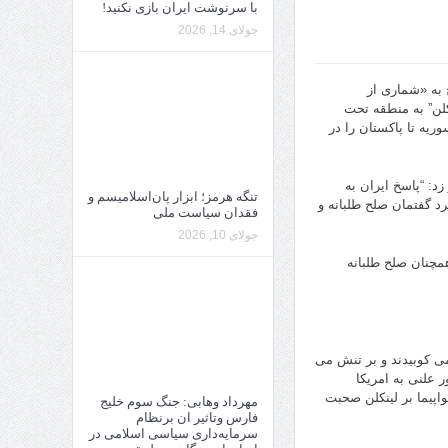
با سرنوشت ایران بازی نکنید!
جولای 14, 2026
م کرد که در پاسخ به «شماری از
کلن” به منطقه تحت
ریه تا پاکستان را در
زد: “پاسخ ایران به
تنگه هرمز؛ ابزار پان‌اسلامیسم و
د گفتمان صلح طلبانه و
فقدان سیاست ملی
جولای 10, 2026
همچنان صلح طلبانه
می کوبیدند و بر تنش می
 علنی به امریکا
هواپیما بر لینکلن صحبت
مهرداد وهابی: جنگ سوم خلیج
فارس وتاثیر ان برنظام
سرمایه‌داری سیاسی اسلامی در