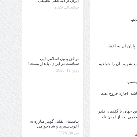
ایران از دیدگاهی تطبیقی
جولای 10, 2026
یم.
ایان آن به اختیار
توافق بدون اسلام‌زدایی
سیاست در ایران، پایدار نیست!
نع شویم, ان را خواهیم
ژوئن 19, 2026
یستم.
باشد, اجازه خروج نفت
ن جهان با گفتمان قلدر
می بعد از امدن ناو
پیامدهای تقلیل گوهر مبارزه به
آخوندستیزی و شاه‌خواهی
می 30, 2026
د.