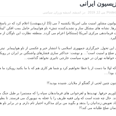
زیسیون ایرانی
Posted
می 12, 2019
در:
اندیشه
,
اندیشه ورزان
,
سیاسی
جان بولتون مشاور امنیت ملی امریکا یکشنبه 7 می (15 اردیبهشت) اعلا
ها, نشانه های مشکل ساز و تشدیدکننده تنش» ناو هواپیمابر حامل بمب ‌افکن “لین
 فرماندهی مرکزی آمریکا (سنتکام) اعزام می گردد, منطقه نظارت این ناوگان از سو
یرد.
ل این تحول, خبرگزاری جمهوری اسلامی با انتشار خبر و عکسی از ناو هواپیمابر تیتر 
ن صلح و امنیت است”… و نوشت: حداکثر سازی فشارهای واشنگتن بر ایران در رویکر
 خواهانه تهران در حوزه سیاست خارجی تاثیری نخواهد گذاشت…
که اولا ما دست از پا خطا نخواهیم کرد و شما هر کاری هم که با ما بکنید رویکرد ما 
 بود!….
کنون چنین لحنی از گفتگو از ملایان, شنیده بودید؟!
بیاوریم حرفها, تهدیدها و لغزخوانی های فرماندهان سپاه را که مستمرا بر طبل جنگ 
ند. حال چه شده است که ولی فقیه ظریف را با عجله به نیویورک می فرستد, تا بطور
د تعویض زندانیان را بدهد و بگوید من برای مذاکره اختیار تام دارم, و در برابر ناو 
تمان صلح طلبانه می کند؟!